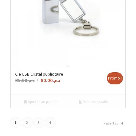
Clé USB Cristal publicitaire
Promo !
Le
Le
85.00
د.م.
80.00
د.م.
prix
prix
initial
actuel
était :
est :
Ajouter au panier
Voir les détails
د.م.80.00.
د.م.85.00.
1
2
3
4
Page 1 sur 4