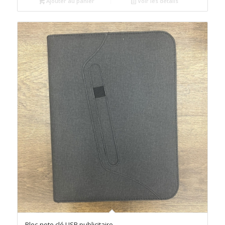
était :
est :
Ajouter au panier
Voir les détails
د.م.8.00.
د.م.10.00.
Bloc-note clé USB publicitaire