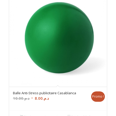
Balle Anti-Stress publicitaire Casablanca
Promo !
Le
Le
10.00
د.م.
8.00
د.م.
prix
prix
initial
actuel