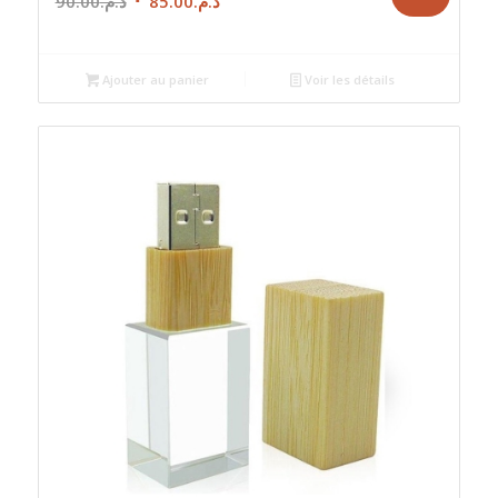
90.00
د.م.
85.00
د.م.
prix
prix
initial
actuel
était :
est :
Ajouter au panier
Voir les détails
د.م.85.00.
د.م.90.00.