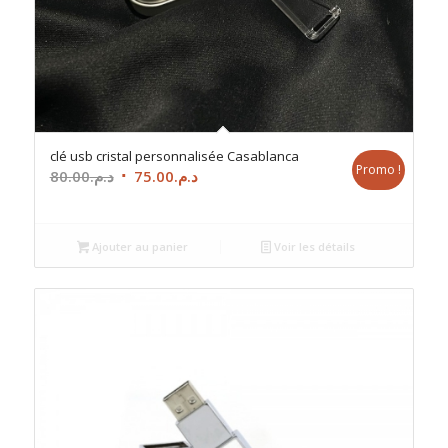
clé usb cristal personnalisée Casablanca
Promo !
Le
Le
80.00
د.م.
75.00
د.م.
prix
prix
initial
actuel
était :
est :
Ajouter au panier
Voir les détails
د.م.75.00.
د.م.80.00.