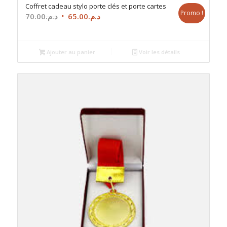
Coffret cadeau stylo porte clés et porte cartes
Promo !
Le
Le
70.00
د.م.
65.00
د.م.
prix
prix
initial
actuel
était :
est :
Ajouter au panier
Voir les détails
د.م.65.00.
د.م.70.00.