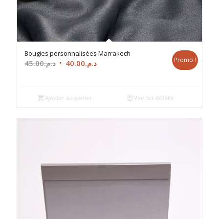
Bougies personnalisées Marrakech
Promo !
Le
Le
45.00
د.م.
40.00
د.م.
prix
prix
initial
actuel
était :
est :
Ajouter au panier
Voir les détails
د.م.40.00.
د.م.45.00.