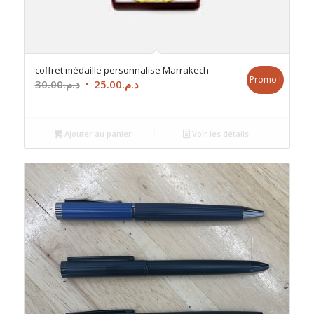
coffret médaille personnalise Marrakech
Promo !
Le
Le
30.00
د.م.
25.00
د.م.
prix
prix
initial
actuel
était :
est :
Ajouter au panier
Voir les détails
د.م.25.00.
د.م.30.00.