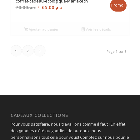
coffret-cadeau-écologique-Marrakech
Promo !
Le
Le
70.00
د.م.
65.00
د.م.
prix
prix
initial
actuel
était :
est :
Ajouter au panier
Voir les détails
د.م.65.00.
د.م.70.00.
1
2
3
Page 1 sur 3
CADEAUX COLLECTIONS
Pour vous satisfaire, nous travaillons comme il faut ! En effet,
des goodies d’été au goodies de bureaux, nous
personnalisons tout cela pour vous! Comptez sur nous pour le