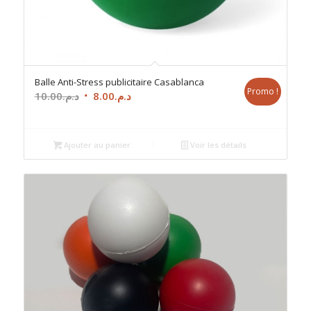
Balle Anti-Stress publicitaire Casablanca
Promo !
Le
Le
10.00
د.م.
8.00
د.م.
prix
prix
initial
actuel
était :
est :
Ajouter au panier
Voir les détails
د.م.8.00.
د.م.10.00.