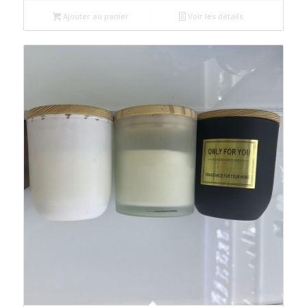
initial
actuel
était :
est :
Ajouter au panier
Voir les détails
د.م.35.00.
د.م.40.00.