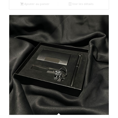
était :
est :
Ajouter au panier
Voir les détails
د.م.80.00.
د.م.85.00.