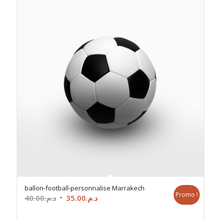
ballon-football-personnalise Marrakech
Promo !
Le
Le
40.00
د.م.
35.00
د.م.
prix
prix