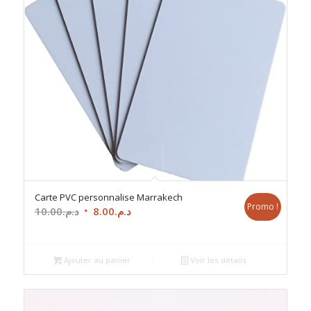
Carte PVC personnalise Marrakech
Promo !
Le
Le
10.00
د.م.
8.00
د.م.
prix
prix
initial
actuel
était :
est :
Ajouter au panier
Voir les détails
د.م.8.00.
د.م.10.00.