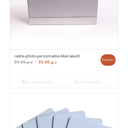
cadre-photo-personnalise-Marrakech
Promo !
Le
Le
55.00
د.م.
35.00
د.م.
prix
prix
initial
actuel
était :
est :
Ajouter au panier
Voir les détails
د.م.35.00.
د.م.55.00.