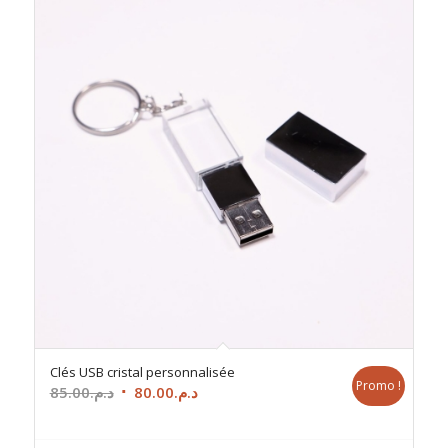
Clés USB cristal personnalisée
Promo !
Le
Le
85.00
د.م.
80.00
د.م.
prix
prix
initial
actuel