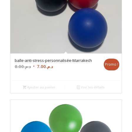
balle-anti-stress-personnalisée-Marrakech
Promo !
Le
Le
8.00
د.م.
7.00
د.م.
prix
prix
initial
actuel
était :
est :
Ajouter au panier
Voir les détails
د.م.7.00.
د.م.8.00.