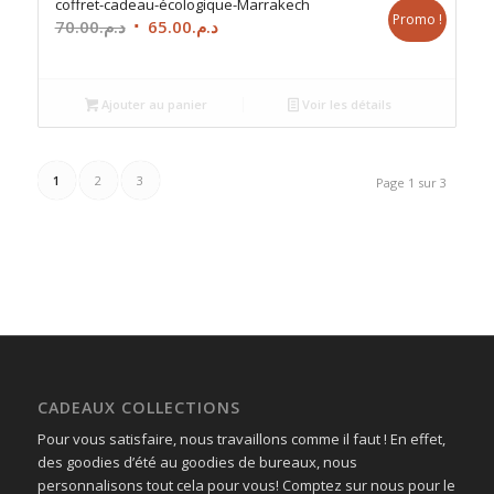
coffret-cadeau-écologique-Marrakech
Promo !
Le
Le
70.00
د.م.
65.00
د.م.
prix
prix
initial
actuel
était :
est :
Ajouter au panier
Voir les détails
د.م.65.00.
د.م.70.00.
1
2
3
Page 1 sur 3
CADEAUX COLLECTIONS
Pour vous satisfaire, nous travaillons comme il faut ! En effet,
des goodies d’été au goodies de bureaux, nous
personnalisons tout cela pour vous! Comptez sur nous pour le