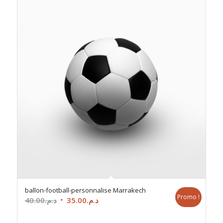
ballon-football-personnalise Marrakech
Promo !
Le
Le
40.00
د.م.
35.00
د.م.
prix
prix