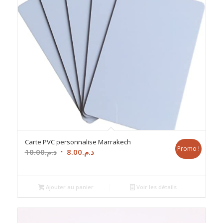
Carte PVC personnalise Marrakech
Promo !
Le
Le
10.00
د.م.
8.00
د.م.
prix
prix
initial
actuel
était :
est :
Ajouter au panier
Voir les détails
د.م.8.00.
د.م.10.00.