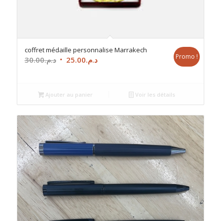
coffret médaille personnalise Marrakech
Promo !
Le
Le
30.00
د.م.
25.00
د.م.
prix
prix
initial
actuel
était :
est :
Ajouter au panier
Voir les détails
د.م.25.00.
د.م.30.00.