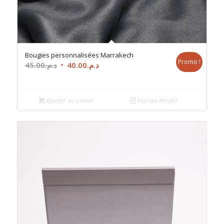
Bougies personnalisées Marrakech
Promo !
Le
Le
45.00
د.م.
40.00
د.م.
prix
prix
initial
actuel
était :
est :
Ajouter au panier
Voir les détails
د.م.40.00.
د.م.45.00.