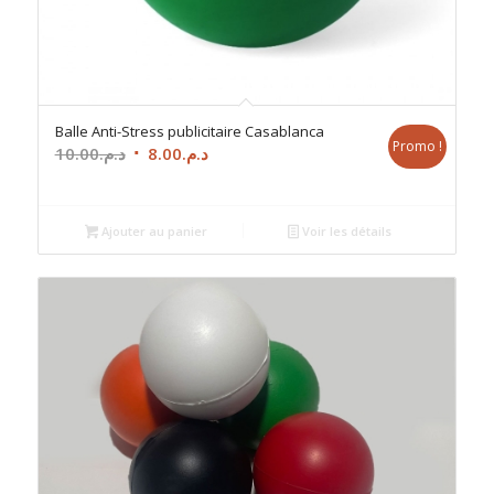
Balle Anti-Stress publicitaire Casablanca
Promo !
Le
Le
10.00
د.م.
8.00
د.م.
prix
prix
initial
actuel
était :
est :
Ajouter au panier
Voir les détails
د.م.8.00.
د.م.10.00.