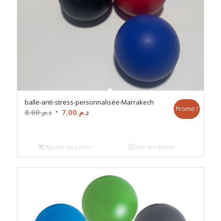
balle-anti-stress-personnalisée-Marrakech
Promo !
Le
Le
8.00
د.م.
7.00
د.م.
prix
prix
initial
actuel
était :
est :
Ajouter au panier
Voir les détails
د.م.7.00.
د.م.8.00.