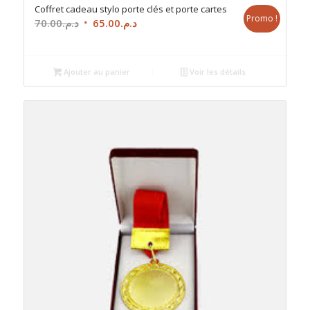
Coffret cadeau stylo porte clés et porte cartes
Promo !
Le
Le
70.00
د.م.
65.00
د.م.
prix
prix
initial
actuel
était :
est :
Ajouter au panier
Voir les détails
د.م.65.00.
د.م.70.00.