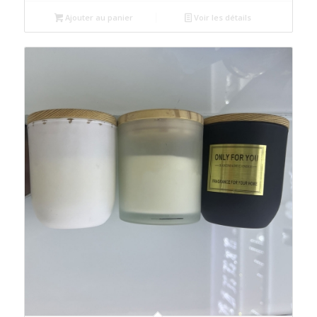
initial
actuel
était :
est :
Ajouter au panier
Voir les détails
د.م.35.00.
د.م.40.00.