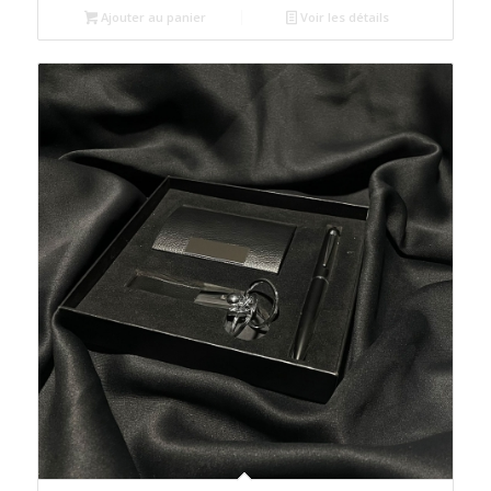
était :
est :
Ajouter au panier
Voir les détails
د.م.80.00.
د.م.85.00.