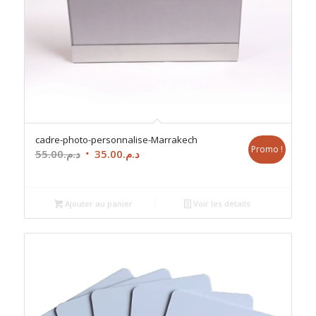
cadre-photo-personnalise-Marrakech
Promo !
Le
Le
55.00
د.م.
35.00
د.م.
prix
prix
initial
actuel
était :
est :
Ajouter au panier
Voir les détails
د.م.35.00.
د.م.55.00.