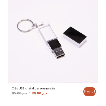
Clés USB cristal personnalisée
Promo !
Le
Le
85.00
د.م.
80.00
د.م.
prix
prix
initial
actuel