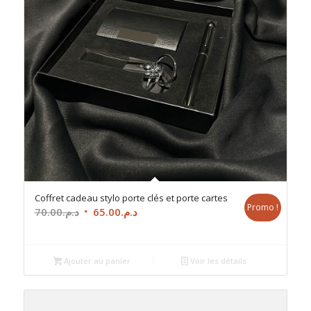
Coffret cadeau stylo porte clés et porte cartes
Promo !
Le
Le
70.00
د.م.
65.00
د.م.
prix
prix
initial
actuel
était :
est :
Ajouter au panier
Voir les détails
د.م.65.00.
د.م.70.00.