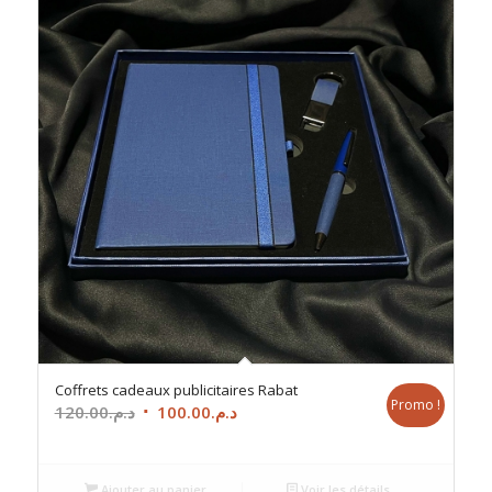
Coffrets cadeaux publicitaires Rabat
Promo !
Le
Le
120.00
د.م.
100.00
د.م.
prix
prix
initial
actuel
était :
est :
Ajouter au panier
Voir les détails