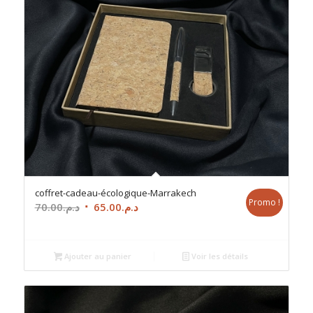
coffret-cadeau-écologique-Marrakech
Promo !
Le
Le
70.00
د.م.
65.00
د.م.
prix
prix
initial
actuel
était :
est :
Ajouter au panier
Voir les détails
د.م.65.00.
د.م.70.00.