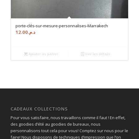
porte-clés-sur-mesure-personnalises-Marrakech
12.00
د.م.
Ajouter au panier
Voir les détails
CADEAUX COLLECTIONS
Pour vous satisfaire, nous travaillons comme il faut ! En effet,
des goodies d’été au goodies de bureaux, nous
personnalisons tout cela pour vous! Comptez sur nous pour le
faire! Nous disposons de techniques d’impression que l’on