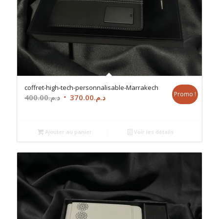
coffret-high-tech-personnalisable-Marrakech
Promo !
Le
Le
400.00
د.م.
370.00
د.م.
prix
prix
initial
actuel
était :
est :
Ajouter au panier
Voir les détails
د.م.370.00.
د.م.400.00.