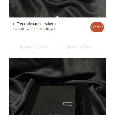
coffret-cadeaux-Marrakech
Promo !
Le
Le
140.00
د.م.
130.00
د.م.
prix
prix
initial
actuel
était :
est :
Ajouter au panier
Voir les détails
د.م.130.00.
د.م.140.00.