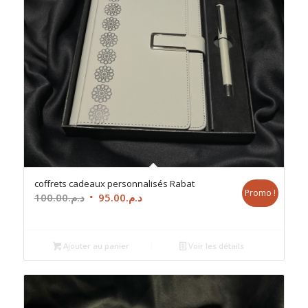
coffrets cadeaux personnalisés Rabat
Promo !
Le
Le
100.00
د.م.
95.00
د.م.
prix
prix
initial
actuel
était :
est :
Ajouter au panier
Voir les détails
د.م.95.00.
د.م.100.00.