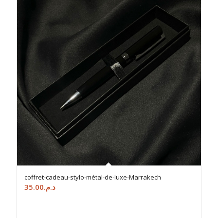
coffret-cadeau-stylo-métal-de-luxe-Marrakech
35.00
د.م.