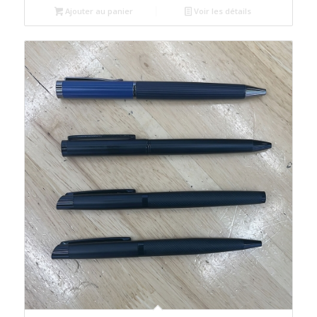
était :
est :
Ajouter au panier
Voir les détails
د.م.25.00.
د.م.30.00.