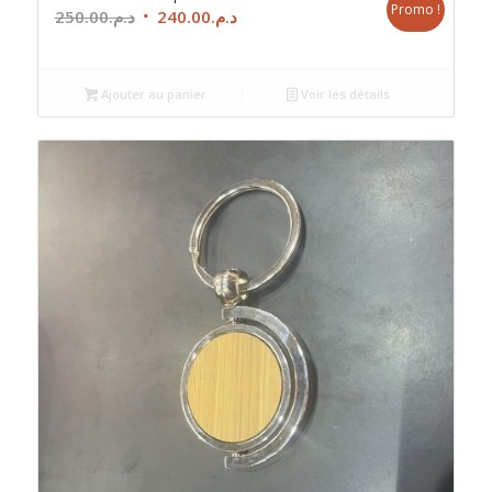
Promo !
Le
Le
250.00
د.م.
240.00
د.م.
prix
prix
initial
actuel
était :
est :
Ajouter au panier
Voir les détails
د.م.240.00.
د.م.250.00.