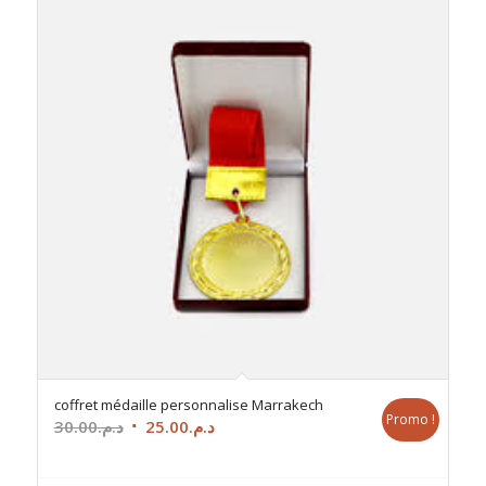
coffret médaille personnalise Marrakech
Promo !
Le
Le
30.00
د.م.
25.00
د.م.
prix
prix
initial
actuel