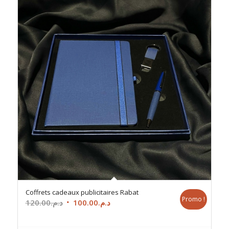
Coffrets cadeaux publicitaires Rabat
Promo !
Le
Le
120.00
د.م.
100.00
د.م.
prix
prix
initial
actuel