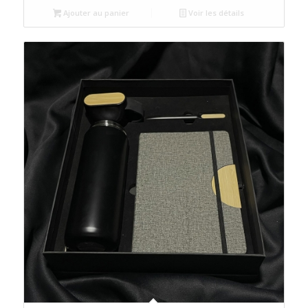
était :
est :
Ajouter au panier
Voir les détails
د.م.100.00.
د.م.120.00.