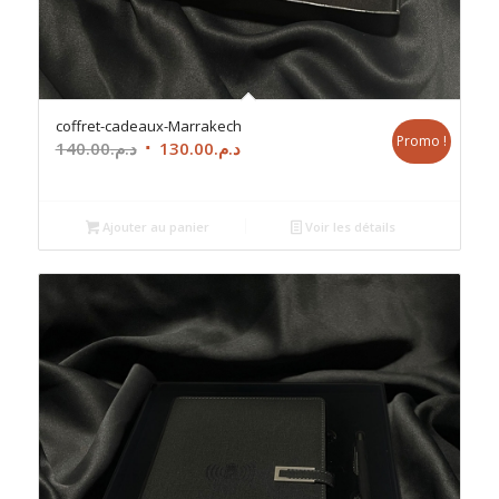
coffret-cadeaux-Marrakech
Promo !
Le
Le
140.00
د.م.
130.00
د.م.
prix
prix
initial
actuel
était :
est :
Ajouter au panier
Voir les détails
د.م.130.00.
د.م.140.00.