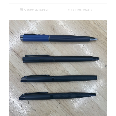
initial
actuel
était :
est :
Ajouter au panier
Voir les détails
د.م.25.00.
د.م.30.00.