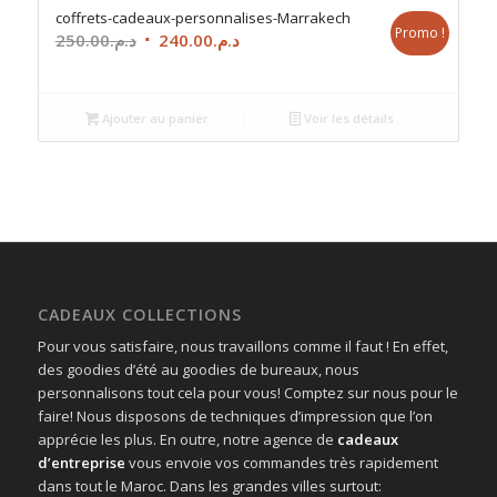
coffrets-cadeaux-personnalises-Marrakech
Promo !
Le
Le
250.00
د.م.
240.00
د.م.
prix
prix
initial
actuel
était :
est :
Ajouter au panier
Voir les détails
د.م.240.00.
د.م.250.00.
CADEAUX COLLECTIONS
Pour vous satisfaire, nous travaillons comme il faut ! En effet,
des goodies d’été au goodies de bureaux, nous
personnalisons tout cela pour vous! Comptez sur nous pour le
faire! Nous disposons de techniques d’impression que l’on
apprécie les plus. En outre, notre agence de
cadeaux
d’entreprise
vous envoie vos commandes très rapidement
dans tout le Maroc. Dans les grandes villes surtout: