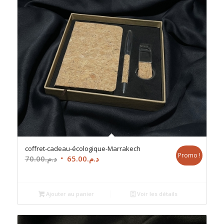
coffret-cadeau-écologique-Marrakech
Promo !
Le
Le
70.00
د.م.
65.00
د.م.
prix
prix
initial
actuel
était :
est :
Ajouter au panier
Voir les détails
د.م.65.00.
د.م.70.00.