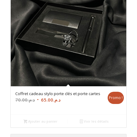
Coffret cadeau stylo porte clés et porte cartes
Promo !
Le
Le
70.00
د.م.
65.00
د.م.
prix
prix
initial
actuel
était :
est :
Ajouter au panier
Voir les détails
د.م.65.00.
د.م.70.00.