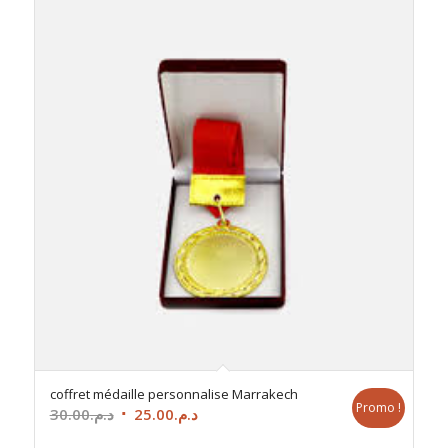
coffret médaille personnalise Marrakech
Promo !
Le
Le
30.00
د.م.
25.00
د.م.
prix
prix