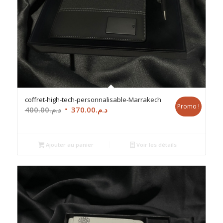
coffret-high-tech-personnalisable-Marrakech
Promo !
Le
Le
400.00
د.م.
370.00
د.م.
prix
prix
initial
actuel
était :
est :
Ajouter au panier
Voir les détails
د.م.370.00.
د.م.400.00.