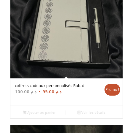
coffrets cadeaux personnalisés Rabat
Promo !
Le
Le
100.00
د.م.
95.00
د.م.
prix
prix
initial
actuel
était :
est :
Ajouter au panier
Voir les détails
د.م.95.00.
د.م.100.00.