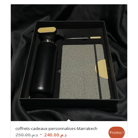
coffrets-cadeaux-personnalises-Marrakech
Promo !
Le
Le
250.00
د.م.
240.00
د.م.