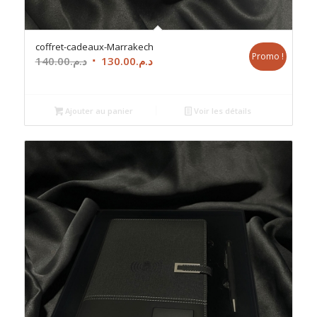
coffret-cadeaux-Marrakech
Promo !
Le
Le
140.00
د.م.
130.00
د.م.
prix
prix
initial
actuel
était :
est :
Ajouter au panier
Voir les détails
د.م.130.00.
د.م.140.00.