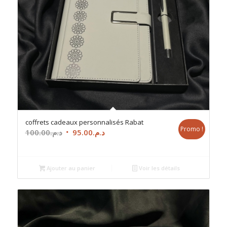
coffrets cadeaux personnalisés Rabat
Promo !
Le
Le
100.00
د.م.
95.00
د.م.
prix
prix
initial
actuel
était :
est :
Ajouter au panier
Voir les détails
د.م.95.00.
د.م.100.00.