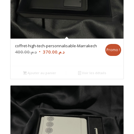
coffret-high-tech-personnalisable-Marrakech
Promo !
Le
Le
400.00
د.م.
370.00
د.م.
prix
prix
initial
actuel
était :
est :
Ajouter au panier
Voir les détails
د.م.370.00.
د.م.400.00.