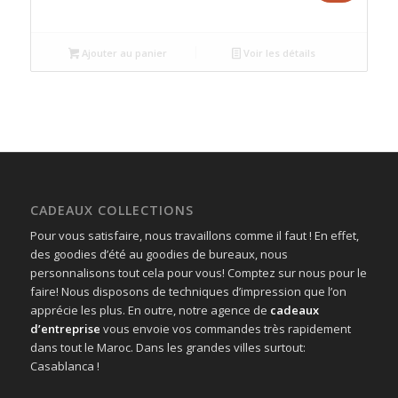
prix
prix
initial
actuel
était :
est :
Ajouter au panier
Voir les détails
د.م.240.00.
د.م.250.00.
CADEAUX COLLECTIONS
Pour vous satisfaire, nous travaillons comme il faut ! En effet,
des goodies d’été au goodies de bureaux, nous
personnalisons tout cela pour vous! Comptez sur nous pour le
faire! Nous disposons de techniques d’impression que l’on
apprécie les plus. En outre, notre agence de
cadeaux
d’entreprise
vous envoie vos commandes très rapidement
dans tout le Maroc. Dans les grandes villes surtout:
Casablanca !