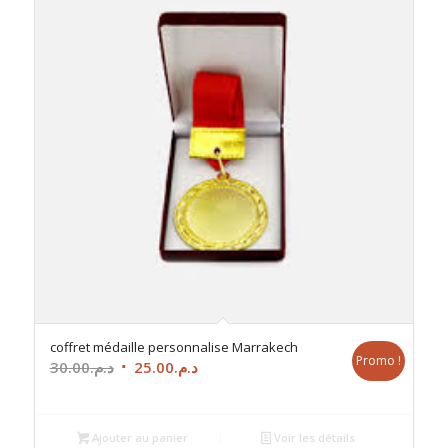
coffret médaille personnalise Marrakech
Promo !
Le
Le
30.00
د.م.
25.00
د.م.
prix
prix
initial
actuel
était :
est :
Ajouter au panier
Voir les détails