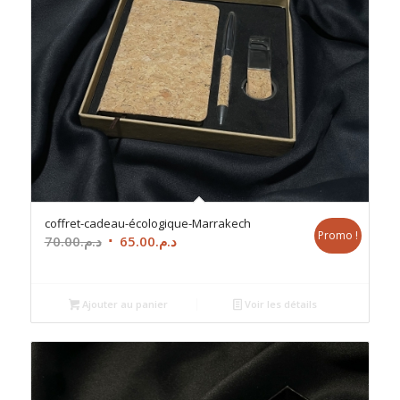
coffret-cadeau-écologique-Marrakech
Promo !
Le
Le
70.00
د.م.
65.00
د.م.
prix
prix
initial
actuel
était :
est :
Ajouter au panier
Voir les détails
د.م.65.00.
د.م.70.00.