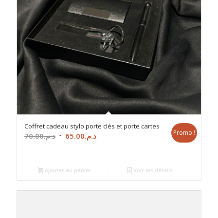
Coffret cadeau stylo porte clés et porte cartes
Promo !
Le
Le
70.00
د.م.
65.00
د.م.
prix
prix
initial
actuel
était :
est :
Ajouter au panier
Voir les détails
د.م.65.00.
د.م.70.00.