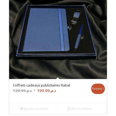
Coffrets cadeaux publicitaires Rabat
Promo !
Le
Le
120.00
د.م.
100.00
د.م.
prix
prix
initial
actuel
était :
est :
Ajouter au panier
Voir les détails
د.م.100.00.
د.م.120.00.