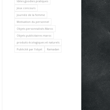
Idées goodies pratiques
Jeux concours
Journée de la femme
Motivation du personnel
Objets personnalisés Maroc
Objets publicitaires maroc
produits écologiques et naturels
Publicité par l’objet
Ramadan