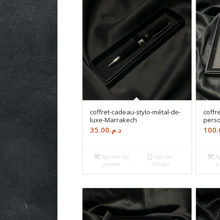
coffret-cadeau-stylo-métal-de-
coffr
luxe-Marrakech
pers
35.00
د.م.
100.
Ajouter au
Voir les
Aj
panier
détails
p