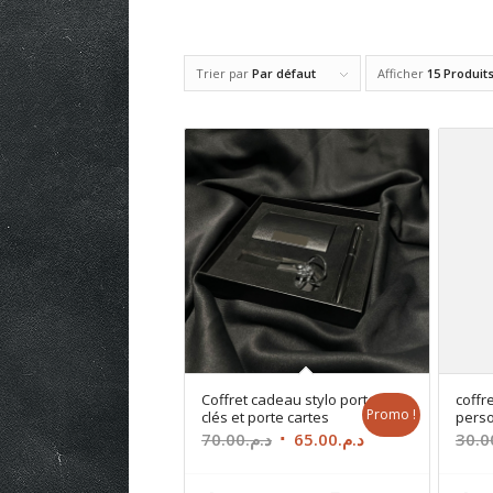
Trier par
Par défaut
Afficher
15 Produit
Coffret cadeau stylo porte
coffr
Promo !
clés et porte cartes
perso
Le
Le
70.00
د.م.
65.00
د.م.
30.0
prix
prix
initial
actuel