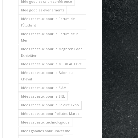
Idée goodies salon conférence
Idée goodies événements
Idées cadeaux pour le Forum de
l'Étudiant
Idées cadeaux pour le Forum de la
Mer
Idées cadeaux pour le Maghreb Food
Exhibition
Idées cadeaux pour le MEDICAL EXPO
Idées cadeaux pour le Salon du
Cheval
Idées cadeaux pour le SIAM
Idées cadeaux pour le SIEL
Idées cadeaux pour le Solaire Expo
Idées cadeaux pour Pollutec Maroc
Idées cadeaux technologique
Idées goodies pour université