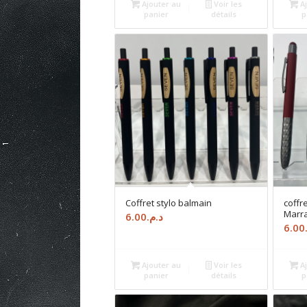
Ajouter au
Voir les
Aj
était :
est :
panier
détails
p
د.م.65.00.
د.م.70.00.
Coffret stylo balmain
coffr
Marr
6.00
د.م.
6.00
Ajouter au
Voir les
Aj
panier
détails
p