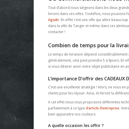
Tout d’abord nous siégeons dans les deux grande
livrons dans ces villes. Toutefois, nous pouvons fa
Agadir
. En effet c’est une ville qui attire beauco
dans la ville de Tanger et même dans ces alentour
contacter !
Combien de temps pour la livrai
Le temps de livraison dépend considérablement de
généralement, cela peut prendre 5 à 8jours. En effe
si vous désirer avoir votre objet publicitaire en 
L’importance D’offrir des CADEAUX D
C’est une excellente stratégie ! Alors, ne vous en
clients pour les réjouir. Ainsi, ils feront la différe
A cet effet nous vous proposons différentes tech
parfaitement à ce type
d’article d’entreprise
. Votr
bien apparaitre vos couleurs.
A quelle occasion les offrir ?