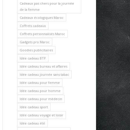
Cadeaux pas chers pour la journée
de la femme
Cadeaux écologiques Maroc
Coffrets cadeaux
Coffrets personnalisés Maroc
Gadgets pro Maroc
Goodies publicitaires
Idée cadeau BTP
Idée cadeau bureau et affaires
Idée cadeau journée sans tabac
Idée cadeau pour femme
Idée cadeau pour homme
Idée cadeau pour médecin
Idée cadeau sport
Idée cadeau voyage et loisir
Idée cadeau été