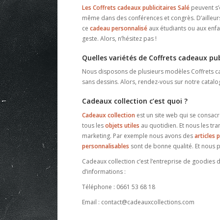
Les Coffrets cadeaux publicitaires Salé
peuvent s’o
même dans des conférences et congrès. D’ailleurs, 
ce
cadeau personnalisé
aux étudiants ou aux enfant
geste. Alors, n’hésitez pas !
Quelles variétés de Coffrets cadeaux pub
Nous disposons de plusieurs modèles Coffrets cad
sans dessins. Alors, rendez-vous sur notre catal
Cadeaux collection c’est quoi ?
Cadeaux collection
est un site web qui se consac
tous les
objets utiles
au quotidien. Et nous les tr
marketing. Par exemple nous avons des
articles 
personnalisables
sont de bonne qualité. Et nous p
Cadeaux collection c’est l’entreprise de goodies d’
d’informations :
Téléphone : 0661 53 68 18
Email : contact@cadeauxcollections.com