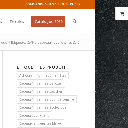
COMMANDE MINIMALE DE 50 PIÈCES
s
Textiles
Catalogue 2026
tique
/
Etiquette: Coffrets cadeaux publicitaires Salé
ÉTIQUETTES PRODUIT
Achoura
Animation et fêtes
Cadeau fin d'année de luxe
Cadeau fin d'année pas cher
Cadeau fin d'année pour partenaire
Cadeau fin d'année écologique
Cadeau pour client
Cadeaux entreprises Maroc