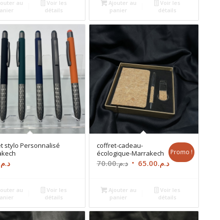
outer au
Voir les
Ajouter au
Voir les
était :
est :
anier
détails
panier
détails
د.م.25.00.
د.م.30.00.
et stylo Personnalisé
coffret-cadeau-
Promo !
akech
écologique-Marrakech
Le
Le
د.م.
70.00
د.م.
65.00
د.م.
prix
prix
initial
actuel
outer au
Voir les
Ajouter au
Voir les
était :
est :
anier
détails
panier
détails
د.م.65.00.
د.م.70.00.