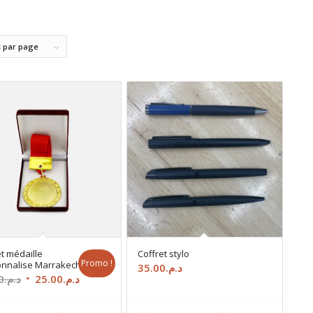
s par page
et médaille
Coffret stylo
Promo !
nnalise Marrakech
35.00
د.م.
Le
Le
0
د.م.
25.00
د.م.
prix
prix
initial
actuel