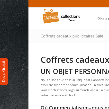
Objets 
Coffrets cadeaux publicitaires Salé
Coffrets cadeaux
Devis Gratuit
UN OBJET PERSONN
Nous disons que c’est un unique car il apporte be
excellent support de communication. En effet, un
vous montrez votre logo au monde entier. En plus, a
votre message soit clair !
Où Commercialisons-nous nos