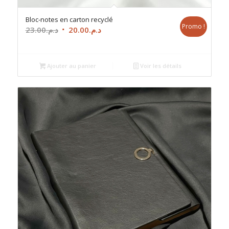
Bloc-notes en carton recyclé
Promo !
Le
Le
23.00
د.م.
20.00
د.م.
prix
prix
initial
actuel
était :
est :
Ajouter au panier
Voir les détails
د.م.20.00.
د.م.23.00.