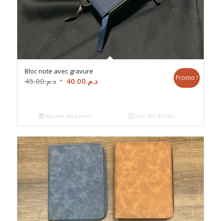
Bloc note avec gravure
Promo !
Le
Le
45.00
د.م.
40.00
د.م.
prix
prix
initial
actuel
était :
est :
Ajouter au panier
Voir les détails
د.م.40.00.
د.م.45.00.