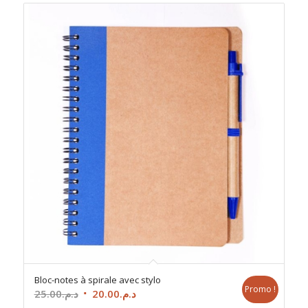
Bloc-notes à spirale avec stylo
Promo !
Le
Le
25.00
د.م.
20.00
د.م.