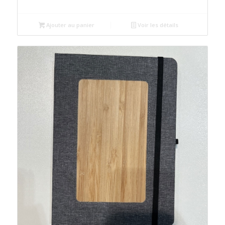
prix
prix
initial
actuel
était :
est :
Ajouter au panier
Voir les détails
د.م.20.00.
د.م.25.00.