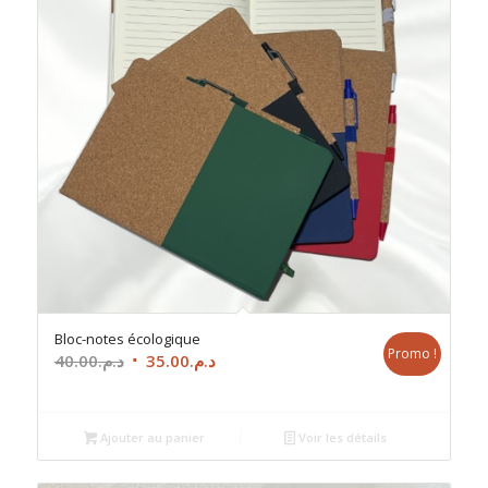
Bloc-notes écologique
Promo !
Le
Le
40.00
د.م.
35.00
د.م.
prix
prix
initial
actuel
était :
est :
Ajouter au panier
Voir les détails
د.م.35.00.
د.م.40.00.