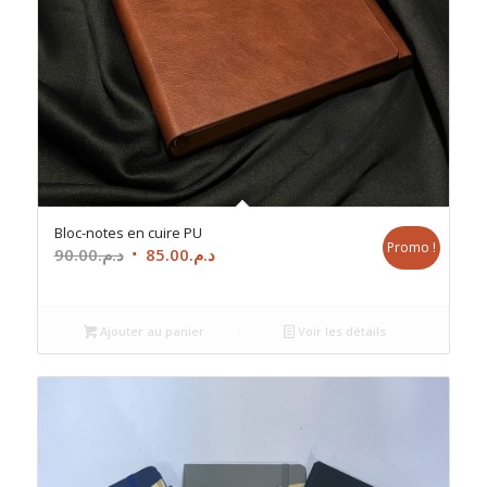
Bloc-notes en cuire PU
Promo !
Le
Le
90.00
د.م.
85.00
د.م.
prix
prix
initial
actuel
était :
est :
Ajouter au panier
Voir les détails
د.م.85.00.
د.م.90.00.