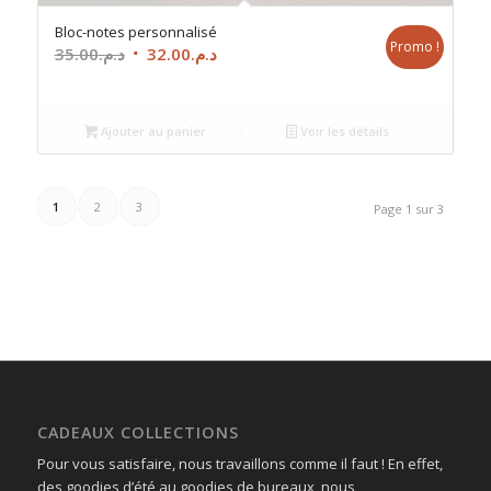
Bloc-notes personnalisé
Promo !
Le
Le
35.00
د.م.
32.00
د.م.
prix
prix
initial
actuel
était :
est :
Ajouter au panier
Voir les détails
د.م.32.00.
د.م.35.00.
1
2
3
Page 1 sur 3
CADEAUX COLLECTIONS
Pour vous satisfaire, nous travaillons comme il faut ! En effet,
des goodies d’été au goodies de bureaux, nous