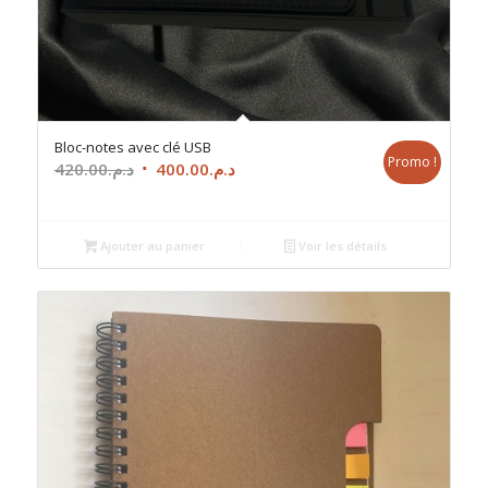
Bloc-notes avec clé USB
Promo !
Le
Le
420.00
د.م.
400.00
د.م.
prix
prix
initial
actuel
était :
est :
Ajouter au panier
Voir les détails
د.م.400.00.
د.م.420.00.