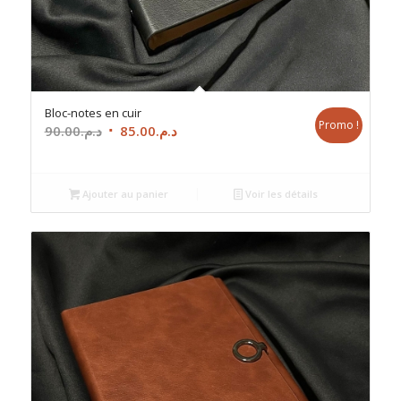
Bloc-notes en cuir
Promo !
Le
Le
90.00
د.م.
85.00
د.م.
prix
prix
initial
actuel
était :
est :
Ajouter au panier
Voir les détails
د.م.85.00.
د.م.90.00.