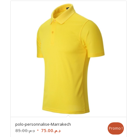
polo-personnalise-Marrakech
Promo !
Le
Le
85.00
د.م.
75.00
د.م.