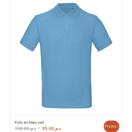
Polo en bleu ciel
Promo !
Le
Le
100.00
د.م.
95.00
د.م.