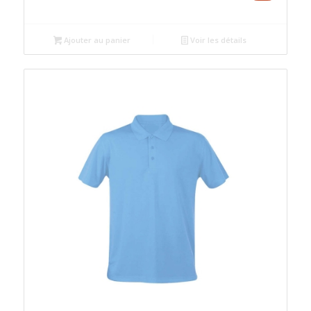
prix
prix
initial
actuel
était :
est :
Ajouter au panier
Voir les détails
د.م.95.00.
د.م.100.00.