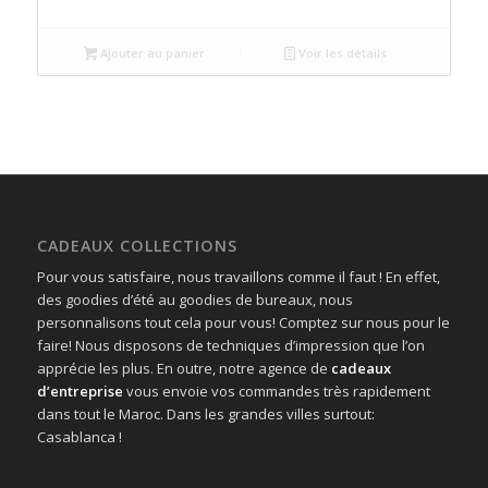
prix
prix
initial
actuel
était :
est :
Ajouter au panier
Voir les détails
د.م.75.00.
د.م.85.00.
CADEAUX COLLECTIONS
Pour vous satisfaire, nous travaillons comme il faut ! En effet,
des goodies d’été au goodies de bureaux, nous
personnalisons tout cela pour vous! Comptez sur nous pour le
faire! Nous disposons de techniques d’impression que l’on
apprécie les plus. En outre, notre agence de
cadeaux
d’entreprise
vous envoie vos commandes très rapidement
dans tout le Maroc. Dans les grandes villes surtout:
Casablanca !