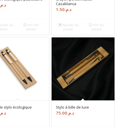
Casablanca
د.م.
1.50
د.م.
outer au
Voir les
Ajouter au
Voir les
anier
détails
panier
détails
e stylo écologique
Stylo à bille de luxe
د.م.
75.00
د.م.