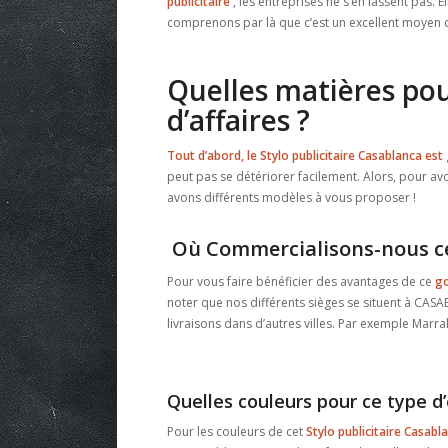
publicitaire
, les entreprises ne s’en lassent pas. E
comprenons par là que c’est un excellent moyen
Quelles matières pou
d’affaires ?
Tout d’abord, le Stylo publicitaire Casablanca est
peut pas se détériorer facilement. Alors, pour avo
avons différents modèles à vous proposer !
Où Commercialisons-nous ces
Pour vous faire bénéficier des avantages de ce
go
noter que nos différents sièges se situent à CAS
livraisons dans d’autres villes. Par exemple Marra
Quelles couleurs pour ce type d’
Pour les couleurs de cet
Stylo publicitaire Casabl