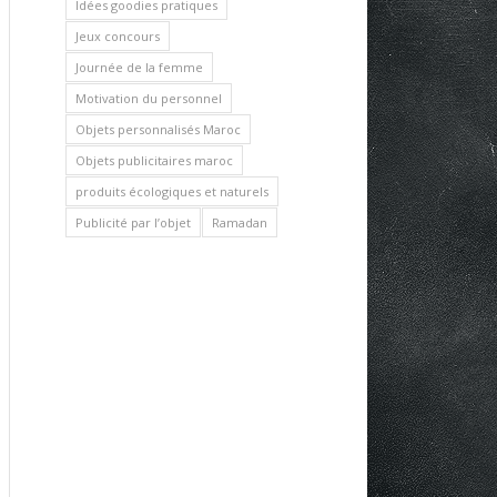
Idées goodies pratiques
Jeux concours
Journée de la femme
Motivation du personnel
Objets personnalisés Maroc
Objets publicitaires maroc
produits écologiques et naturels
Publicité par l’objet
Ramadan