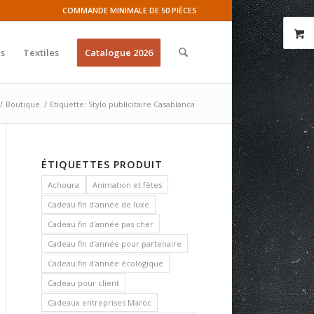
COMMANDE MINIMALE DE 50 PIÈCES
s
Textiles
Catalogue 2026
/
Boutique
/
Etiquette: Stylo publicitaire Casablanca
ÉTIQUETTES PRODUIT
Achoura
Animation et fêtes
Cadeau fin d'année de luxe
Cadeau fin d'année pas cher
Cadeau fin d'année pour partenaire
Cadeau fin d'année écologique
Cadeau pour client
Cadeaux entreprises Maroc