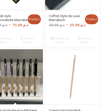
SB stylo
Coffret Stylo de Luxe
Promo !
Promo !
onnalisée Marrakech
Marrakech
Le
Le
Le
Le
0
د.م.
75.00
د.م.
28.00
د.م.
25.00
د.م.
prix
prix
prix
prix
initial
actuel
initial
actuel
outer au
Voir les
Ajouter au
Voir les
était :
est :
était :
est :
anier
détails
panier
détails
د.م.25.00.
د.م.28.00.
د.م.75.00.
د.م.85.00.
n écologique publicitaire
Crayon personnalisé