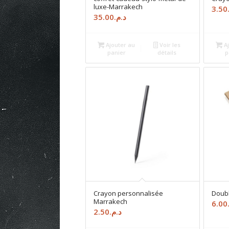
luxe-Marrakech
3.50
35.00
د.م.
Ajouter au
Voir les
Aj
panier
détails
p
Crayon personnalisée
Doubl
Marrakech
6.00
2.50
د.م.