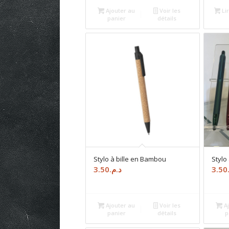
Ajouter au
Voir les
Lir
panier
détails
Stylo à bille en Bambou
Stylo
3.50
د.م.
3.50
Ajouter au
Voir les
Aj
panier
détails
p