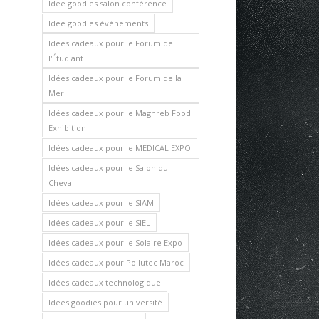
Idée goodies salon conférence
Idée goodies événements
Idées cadeaux pour le Forum de
l'Étudiant
Idées cadeaux pour le Forum de la
Mer
Idées cadeaux pour le Maghreb Food
Exhibition
Idées cadeaux pour le MEDICAL EXPO
Idées cadeaux pour le Salon du
Cheval
Idées cadeaux pour le SIAM
Idées cadeaux pour le SIEL
Idées cadeaux pour le Solaire Expo
Idées cadeaux pour Pollutec Maroc
Idées cadeaux technologique
Idées goodies pour université