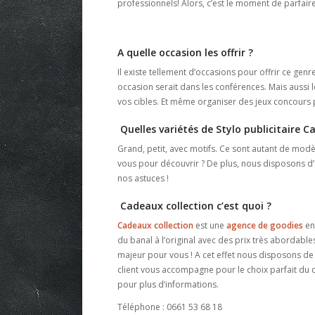
professionnels! Alors, c’est le moment de parfaire
A quelle occasion les offrir ?
Il existe tellement d’occasions pour offrir ce gen
occasion serait dans les conférences. Mais aussi 
vos cibles. Et même organiser des jeux concours 
Quelles variétés de Stylo publicitaire 
Grand, petit, avec motifs. Ce sont autant de modè
vous pour découvrir ? De plus, nous disposons d’
nos astuces !
Cadeaux collection c’est quoi ?
Cadeaux collection
est une
agence de goodies
en
du banal à l’original avec des prix très abordable
majeur pour vous ! A cet effet nous disposons d
client vous accompagne pour le choix parfait du c
pour plus d’informations.
Téléphone : 0661 53 68 18