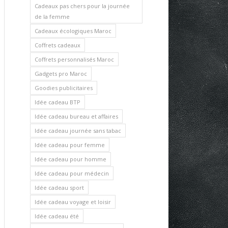
Cadeaux pas chers pour la journée
de la femme
Cadeaux écologiques Maroc
Coffrets cadeaux
Coffrets personnalisés Maroc
Gadgets pro Maroc
Goodies publicitaires
Idée cadeau BTP
Idée cadeau bureau et affaires
Idée cadeau journée sans tabac
Idée cadeau pour femme
Idée cadeau pour homme
Idée cadeau pour médecin
Idée cadeau sport
Idée cadeau voyage et loisir
Idée cadeau été