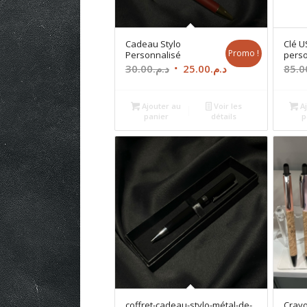
Cadeau Stylo
Clé U
Promo !
Personnalisé
pers
Le
Le
30.00
د.م.
25.00
د.م.
85.0
prix
prix
initial
actuel
Ajouter au
Voir les
Aj
était :
est :
panier
détails
p
د.م.25.00.
د.م.30.00.
coffret-cadeau-stylo-métal-de-
Crayo