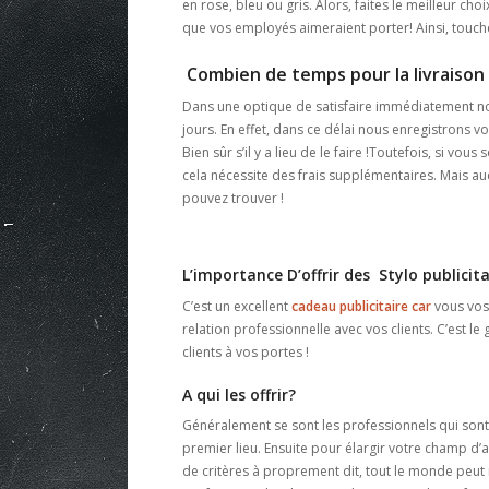
en rose, bleu ou gris. Alors, faites le meilleur ch
que vos employés aimeraient porter! Ainsi, touchez 
Combien de temps pour la livraison 
Dans une optique de satisfaire immédiatement nos
jours. En effet, dans ce délai nous enregistrons 
Bien sûr s’il y a lieu de le faire !Toutefois, si vou
cela nécessite des frais supplémentaires. Mais a
pouvez trouver !
L’importance D’offrir des Stylo public
C’est un excellent
cadeau publicitaire car
vous vos 
relation professionnelle avec vos clients. C’est l
clients à vos portes !
A qui les offrir?
Généralement se sont les professionnels qui sont l
premier lieu. Ensuite pour élargir votre champ d’a
de critères à proprement dit, tout le monde peut r