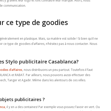
lles y gravent leur logo et font connaitre leur marque. Alors, nous
 de communication.
r ce type de goodies
généralement en plastique. Mais, sa matière est solide ! Si bien qu’il ne
ir ce type de goodies d’affaires, n’hésitez pas à nous contacter. Nous
 Stylo publicitaire Casablanca?
odies d’affaires
, nous distribuons un peu partout. Toutefois il faut
ABLANCA et RABAT. Par ailleurs, nous pouvons aussi effectuer des
kech, Tanger et Agadir. Même dans les alentours de ces villes.
objets publicitaires ?
anca,
il y en a des centaines! Par exemple vous pouvez l’avoir en vert. Ou