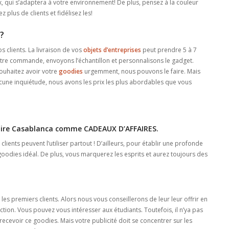
oix, qui s’adaptera à votre environnement! De plus, pensez à la couleur
plus de clients et fidélisez les!
?
 clients. La livraison de vos
objets d’entreprises
peut prendre 5 à 7
votre commande, envoyons l’échantillon et personnalisons le gadget.
s souhaitez avoir votre
goodies
urgemment, nous pouvons le faire. Mais
ucune inquiétude, nous avons les prix les plus abordables que vous
itaire Casablanca comme CADEAUX D’AFFAIRES.
clients peuvent l’utiliser partout ! D’ailleurs, pour établir une profonde
e goodies idéal. De plus, vous marquerez les esprits et aurez toujours des
es premiers clients. Alors nous vous conseillerons de leur leur offrir en
ction. Vous pouvez vous intéresser aux étudiants. Toutefois, il n’ya pas
ecevoir ce goodies. Mais votre publicité doit se concentrer sur les