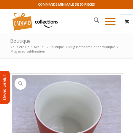
COMMANDE MINIMALE DE 50 PIÈCES
Boutique
Vous êtes ici :
Accueil
/
Boutique
/
Mug isotherme et céramique
/
Mug avec sublimation
Devis Gratuit