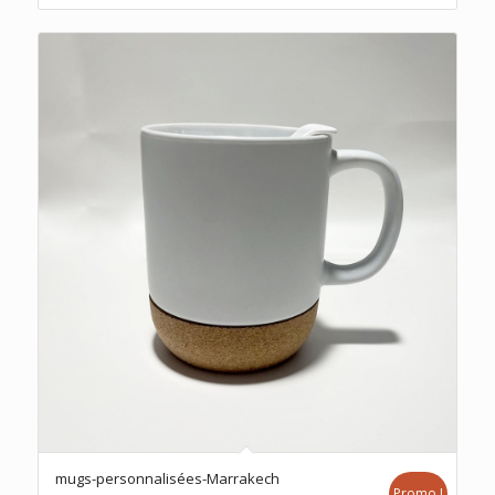
د.م.18.00.
د.م.20.00.
mugs-personnalisées-Marrakech
Promo !