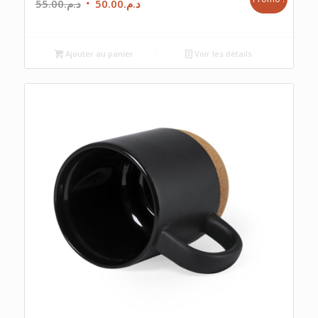
Le
Le
55.00
د.م.
50.00
د.م.
prix
prix
initial
actuel
était :
est :
Ajouter au panier
Voir les détails
د.م.50.00.
د.م.55.00.