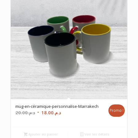
mug-en-céramique-personnalise-Marrakech
Promo !
Le
Le
20.00
د.م.
18.00
د.م.
prix
prix
initial
actuel
était :
est :
Ajouter au panier
Voir les détails