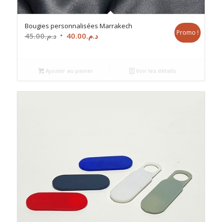
Bougies personnalisées Marrakech
Promo !
Le
Le
45.00
د.م.
40.00
د.م.
prix
prix
initial
actuel
était :
est :
Ajouter au panier
Voir les détails
د.م.40.00.
د.م.45.00.