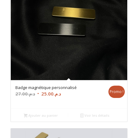
Badge magnétique personnalisé
Promo !
Le
Le
27.00
د.م.
25.00
د.م.
prix
prix
initial
actuel
était :
est :
Ajouter au panier
Voir les détails
د.م.25.00.
د.م.27.00.