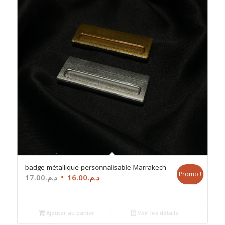
badge-métallique-personnalisable-Marrakech
Promo !
Le
Le
17.00
د.م.
16.00
د.م.
prix
prix
initial
actuel
était :
est :
Ajouter au panier
Voir les détails