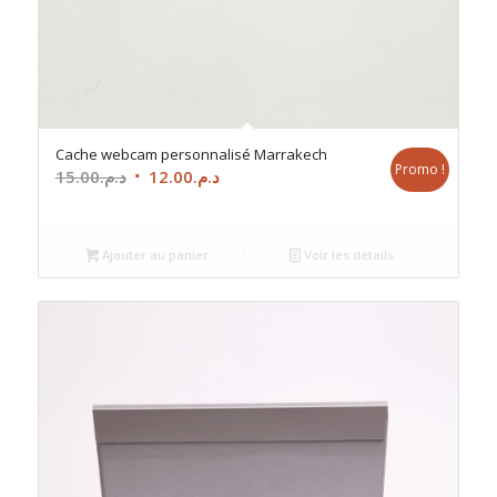
Cache webcam personnalisé Marrakech
Promo !
Le
Le
15.00
د.م.
12.00
د.م.
prix
prix
initial
actuel
était :
est :
Ajouter au panier
Voir les détails
د.م.12.00.
د.م.15.00.