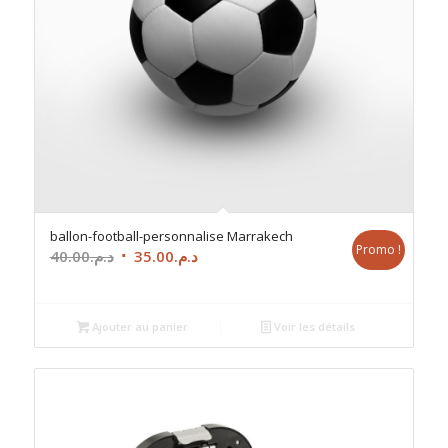
ballon-football-personnalise Marrakech
Promo !
Le
Le
40.00
د.م.
35.00
د.م.
prix
prix
initial
actuel
était :
est :
Ajouter au panier
Voir les détails
د.م.35.00.
د.م.40.00.