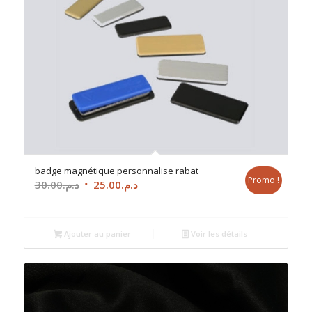
badge magnétique personnalise rabat
Promo !
Le
Le
30.00
د.م.
25.00
د.م.
prix
prix
initial
actuel
était :
est :
Ajouter au panier
Voir les détails
د.م.25.00.
د.م.30.00.