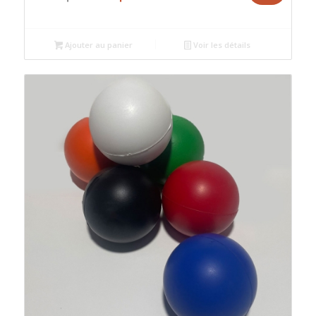
prix
prix
initial
actuel
était :
est :
Ajouter au panier
Voir les détails
د.م.8.00.
د.م.10.00.