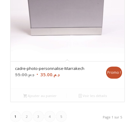
cadre-photo-personnalise-Marrakech
Promo !
Le
Le
55.00
د.م.
35.00
د.م.
prix
prix
initial
actuel
était :
est :
Ajouter au panier
Voir les détails
د.م.35.00.
د.م.55.00.
1
2
3
4
5
Page 1 sur 5