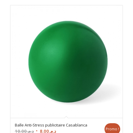
د.م.16.00.
د.م.17.00.
Balle Anti-Stress publicitaire Casablanca
Promo !
Le
Le
10.00
د.م.
8.00
د.م.