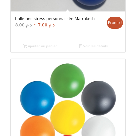
balle-anti-stress-personnalisée-Marrakech
Promo !
Le
Le
8.00
د.م.
7.00
د.م.
prix
prix
initial
actuel
était :
est :
Ajouter au panier
Voir les détails
د.م.7.00.
د.م.8.00.