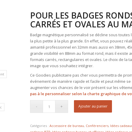
POUR LES BADGES RONDS
CARRÉS ET OVALES AU 
Badge magnétique personnalisé se décline sous toutes les
la plus petite à la plus grande. En effet, vous pouvez réa
aimanté professionnel en 32mm mais aussi en 38mm, 4
grande visibilité en 88mm au format rond, mais il existe a
formats carrés, rectangulaires et ovales. Le choix de la t
image que vous souhaitez intégrer.
ent
Ce Goodies publicitaire pas cher vous permettra de prom
événement de manière rapide et facile et peut même se r
augmenter vos chances de le voir présent sur les vêteme
pas à le personnaliser selon la charte graphique de vo
Ajouter au panier
c
Catégories :
Accessoire de bureau
,
Conférenciers
,
Idées cadeau
cadeaux BTP
,
Idées cadeaux bureau et affaires
,
Idées cadeaux 