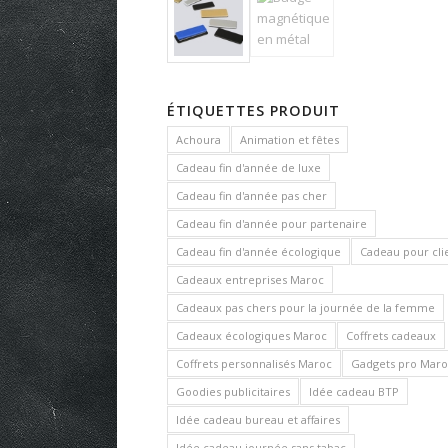
ÉTIQUETTES PRODUIT
Achoura
Animation et fêtes
Cadeau fin d'année de luxe
Cadeau fin d'année pas cher
Cadeau fin d'année pour partenaire
Cadeau fin d'année écologique
Cadeau pour cli
Cadeaux entreprises Maroc
Cadeaux pas chers pour la journée de la femme
Cadeaux écologiques Maroc
Coffrets cadeaux
Coffrets personnalisés Maroc
Gadgets pro Maro
Goodies publicitaires
Idée cadeau BTP
Idée cadeau bureau et affaires
Idée cadeau journée sans tabac