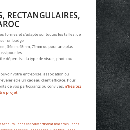
, RECTANGULAIRES,
MAROC
 formes et s’adapte sur toutes les tailles, de
liser un badge
5mm, 56mm, 63mm, 75mm ou pour une plus
ussi pour les
aille dépendra du type de visuel, photo ou
ouvoir votre entreprise, association ou
évéler être un cadeau client efficace. Pour
nts de vos participants ou convives,
n’hésitez
tre projet
x Achoura
,
Idées cadeaux artisanat marocain
,
Idées
companie aerienne
,
Idées Cadeaux de luxe
,
Idées