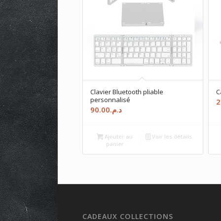
Clavier Bluetooth pliable
C
personnalisé
2
90.00
د.م.
Ajouter au
Voir les détails
panier
CADEAUX COLLECTIONS