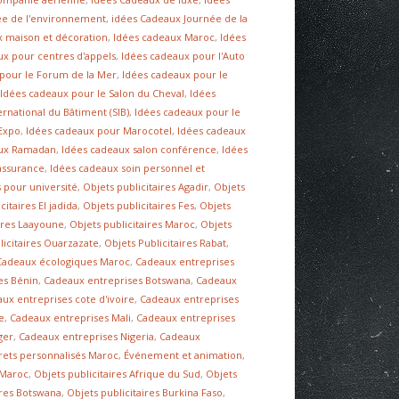
ée de l'environnement
,
idées Cadeaux Journée de la
x maison et décoration
,
Idées cadeaux Maroc
,
Idées
ux pour centres d'appels
,
Idées cadeaux pour l'Auto
pour le Forum de la Mer
,
Idées cadeaux pour le
,
Idées cadeaux pour le Salon du Cheval
,
Idées
ernational du Bâtiment (SIB)
,
Idées cadeaux pour le
 Expo
,
Idées cadeaux pour Marocotel
,
Idées cadeaux
aux Ramadan
,
Idées cadeaux salon conférence
,
Idées
assurance
,
Idées cadeaux soin personnel et
 pour université
,
Objets publicitaires Agadir
,
Objets
citaires El jadida
,
Objets publicitaires Fes
,
Objets
aires Laayoune
,
Objets publicitaires Maroc
,
Objets
licitaires Ouarzazate
,
Objets Publicitaires Rabat
,
Cadeaux écologiques Maroc
,
Cadeaux entreprises
es Bénin
,
Cadeaux entreprises Botswana
,
Cadeaux
ux entreprises cote d'ivoire
,
Cadeaux entreprises
e
,
Cadeaux entreprises Mali
,
Cadeaux entreprises
ger
,
Cadeaux entreprises Nigeria
,
Cadeaux
rets personnalisés Maroc
,
Événement et animation
,
 Maroc
,
Objets publicitaires Afrique du Sud
,
Objets
ires Botswana
,
Objets publicitaires Burkina Faso
,