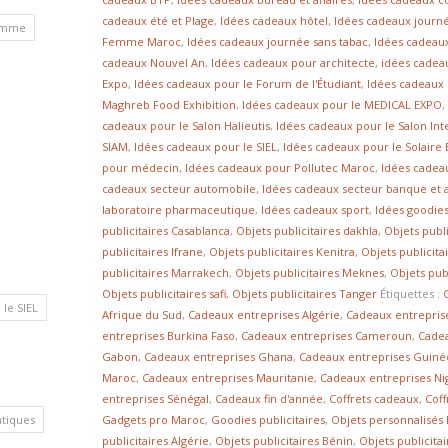
cadeaux été et Plage
,
Idées cadeaux hôtel
,
Idées cadeaux journ
homme
Femme Maroc
,
Idées cadeaux journée sans tabac
,
Idées cadeau
cadeaux Nouvel An
,
Idées cadeaux pour architecte
,
idées cadea
Expo
,
Idées cadeaux pour le Forum de l'Étudiant
,
Idées cadeaux 
Maghreb Food Exhibition
,
Idées cadeaux pour le MEDICAL EXPO
cadeaux pour le Salon Halieutis
,
Idées cadeaux pour le Salon Int
SIAM
,
Idées cadeaux pour le SIEL
,
Idées cadeaux pour le Solaire
pour médecin
,
Idées cadeaux pour Pollutec Maroc
,
Idées cade
cadeaux secteur automobile
,
Idées cadeaux secteur banque et 
laboratoire pharmaceutique
,
Idées cadeaux sport
,
Idées goodies
publicitaires Casablanca
,
Objets publicitaires dakhla
,
Objets publi
publicitaires Ifrane
,
Objets publicitaires Kenitra
,
Objets publicit
publicitaires Marrakech
,
Objets publicitaires Meknes
,
Objets pub
Objets publicitaires safi
,
Objets publicitaires Tanger
Étiquettes :
le SIEL
Afrique du Sud
,
Cadeaux entreprises Algérie
,
Cadeaux entrepris
entreprises Burkina Faso
,
Cadeaux entreprises Cameroun
,
Cadea
Gabon
,
Cadeaux entreprises Ghana
,
Cadeaux entreprises Guiné
Maroc
,
Cadeaux entreprises Mauritanie
,
Cadeaux entreprises Ni
entreprises Sénégal
,
Cadeaux fin d'année
,
Coffrets cadeaux
,
Coff
Gadgets pro Maroc
,
Goodies publicitaires
,
Objets personnalisés
atiques
publicitaires Algérie
,
Objets publicitaires Bénin
,
Objets publicita