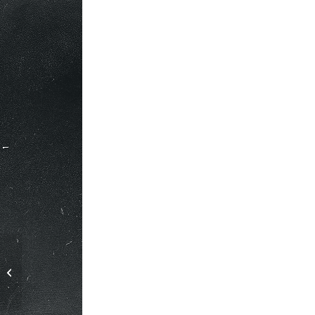
Porte badge
Marrakech