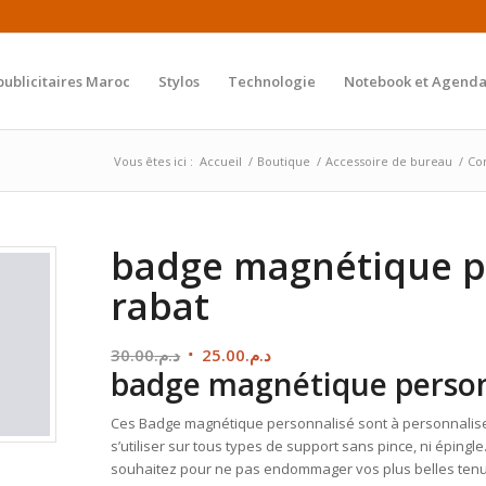
publicitaires Maroc
Stylos
Technologie
Notebook et Agenda
Vous êtes ici :
Accueil
/
Boutique
/
Accessoire de bureau
/
Co
badge magnétique p
rabat
Le
Le
30.00
د.م.
25.00
د.م.
badge magnétique person
prix
prix
initial
actuel
Ces Badge magnétique personnalisé sont à personnaliser
était :
est :
s’utiliser sur tous types de support sans pince, ni épingle
د.م.25.00.
د.م.30.00.
souhaitez pour ne pas endommager vos plus belles ten