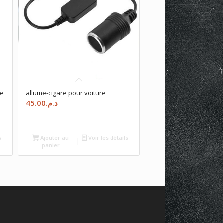
te
allume-cigare pour voiture
45.00
د.م.
s
Ajouter au
Voir les détails
panier