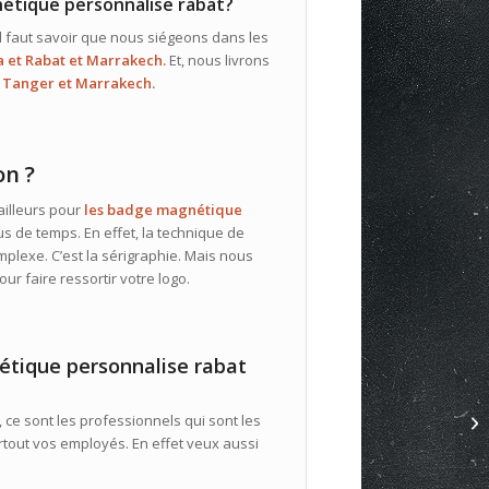
étique personnalise rabat?
 il faut savoir que nous siégeons dans les
 et Rabat et Marrakech.
Et, nous livrons
 Tanger et Marrakech.
on ?
 ailleurs pour
les badge magnétique
s de temps. En effet, la technique de
plexe. C’est la sérigraphie. Mais nous
Pour faire ressortir votre logo.
étique personnalise rabat
et, ce sont les professionnels qui sont les
surtout vos employés. En effet veux aussi