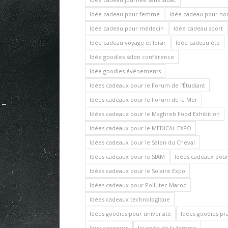
Idée cadeau pour femme
Idée cadeau pour 
Idée cadeau pour médecin
Idée cadeau sport
Idée cadeau voyage et loisir
Idée cadeau été
Idée goodies salon conférence
Idée goodies événements
Idées cadeaux pour le Forum de l'Étudiant
Idées cadeaux pour le Forum de la Mer
Idées cadeaux pour le Maghreb Food Exhibition
Idées cadeaux pour le MEDICAL EXPO
Idées cadeaux pour le Salon du Cheval
Idées cadeaux pour le SIAM
Idées cadeaux pour 
Idées cadeaux pour le Solaire Expo
Idées cadeaux pour Pollutec Maroc
Idées cadeaux technologique
Idées goodies pour université
Idées goodies pr
Jeux concours
Journée de la femme