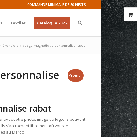
COMMANDE MINIMALE DE 50 PIÈCES
s
Textiles
Catalogue 2026
nférenciers
/
badge magnétique personnalise rabat
ersonnalise
Promo !
nalise rabat
 avec votre photo, image ou logo. Ils peuvent
. Ils s’accrochent librement où vous le
ues au Maroc.