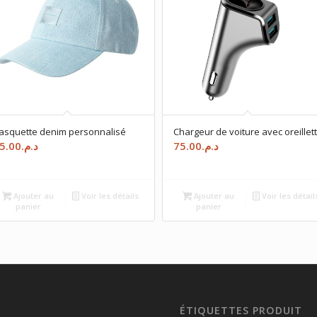
asquette denim personnalisé
Chargeur de voiture avec oreillet
5.00
د.م.
75.00
د.م.
Ajouter au
Voir les détails
Ajouter au
Voir les détail
panier
panier
ÉTIQUETTES PRODUIT