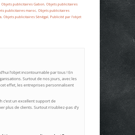
,
Objets publicitaires Gabon
,
Objets publicitaires
ets publicitaires maroc
,
Objets publicitaires
ia
,
Objets publicitaires Sénégal
,
Publicité par l’objet
d’hui l’objet incontournable par tous ! En
anisations. Surtout de nos jours, avec les
 cet effet, les entreprises personnalisent
 c’est un excellent support de
 plus de clients. Surtout n’oubliez-pas d’y