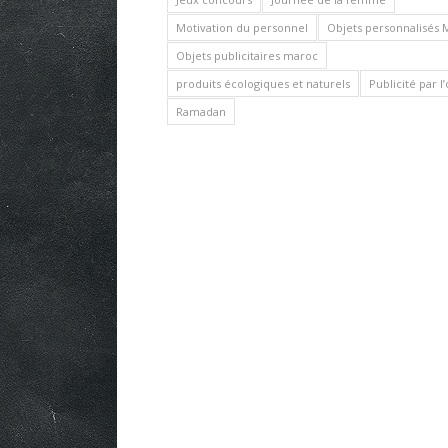
Motivation du personnel
Objets personnalisés 
Objets publicitaires maroc
produits écologiques et naturels
Publicité par l
Ramadan