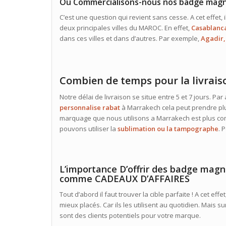
Où Commercialisons-nous nos badge magn
C’est une question qui revient sans cesse. A cet effet,
deux principales villes du MAROC. En effet,
Casablanca
dans ces villes et dans d’autres. Par exemple,
Agadir,
Combien de temps pour la livrais
Notre délai de livraison se situe entre 5 et 7 jours. Par
personnalise rabat
à Marrakech cela peut prendre plu
marquage que nous utilisons a Marrakech est plus com
pouvons utiliser la
sublimation ou la tampographe
. 
L’importance D’offrir des badge magn
comme CADEAUX D’AFFAIRES
Tout d’abord il faut trouver la cible parfaite ! A cet eff
mieux placés. Car ils les utilisent au quotidien. Mais 
sont des clients potentiels pour votre marque.