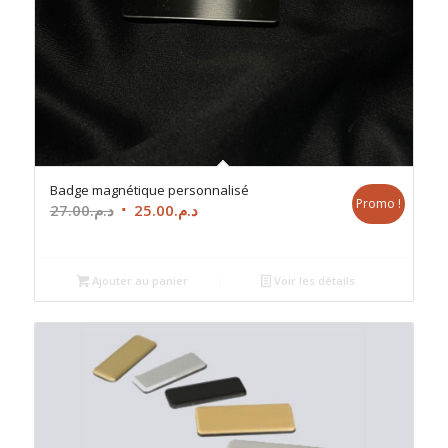
Badge magnétique personnalisé
Promo !
Le
Le
27.00
د.م.
25.00
د.م.
prix
prix
initial
actuel
était :
est :
Ajouter au panier
Voir les détails
د.م.25.00.
د.م.27.00.