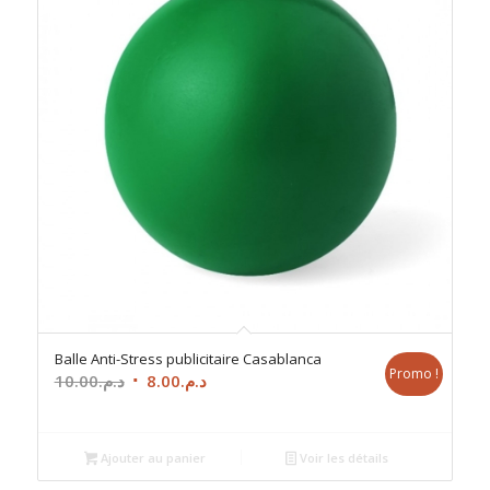
Balle Anti-Stress publicitaire Casablanca
Promo !
Le
Le
10.00
د.م.
8.00
د.م.
prix
prix
initial
actuel
était :
est :
Ajouter au panier
Voir les détails
د.م.8.00.
د.م.10.00.