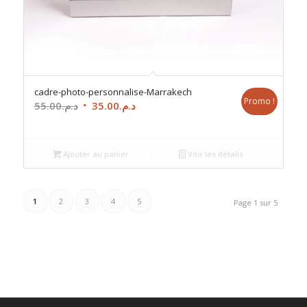
cadre-photo-personnalise-Marrakech
Promo !
Le
Le
55.00
د.م.
35.00
د.م.
prix
prix
initial
actuel
était :
est :
Ajouter au panier
Voir les détails
د.م.35.00.
د.م.55.00.
1
2
3
4
5
Page 1 sur 5