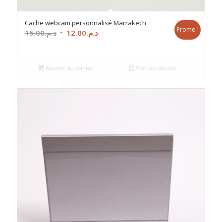
Cache webcam personnalisé Marrakech
Promo !
Le
Le
15.00
د.م.
12.00
د.م.
prix
prix
initial
actuel
était :
est :
Ajouter au panier
Voir les détails
د.م.12.00.
د.م.15.00.