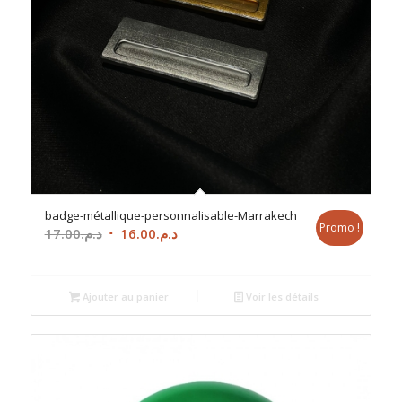
badge-métallique-personnalisable-Marrakech
Promo !
Le
Le
17.00
د.م.
16.00
د.م.
prix
prix
initial
actuel
était :
est :
Ajouter au panier
Voir les détails
د.م.16.00.
د.م.17.00.