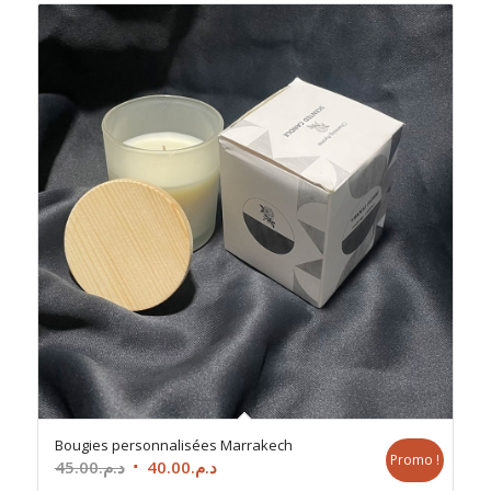
Bougies personnalisées Marrakech
Promo !
Le
Le
45.00
د.م.
40.00
د.م.