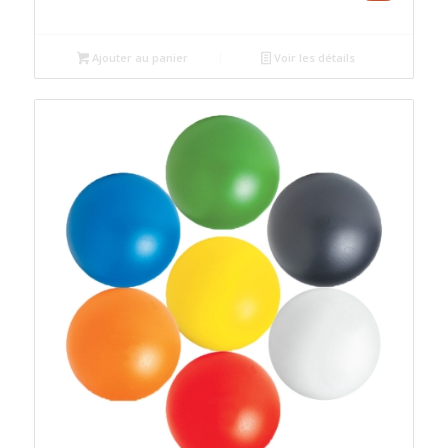
prix
prix
initial
actuel
était :
est :
Ajouter au panier
Voir les détails
د.م.7.00.
د.م.8.00.