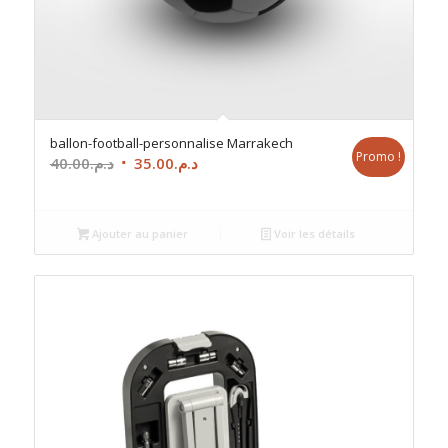
ballon-football-personnalise Marrakech
Promo !
Le
Le
40.00
د.م.
35.00
د.م.
prix
prix
initial
actuel
était :
est :
Ajouter au panier
Voir les détails
د.م.35.00.
د.م.40.00.