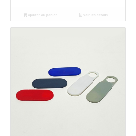
prix
prix
initial
actuel
était :
est :
Ajouter au panier
Voir les détails
د.م.40.00.
د.م.45.00.