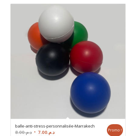
balle-anti-stress-personnalisée-Marrakech
Promo !
Le
Le
8.00
د.م.
7.00
د.م.