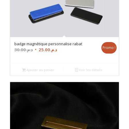
badge magnétique personnalise rabat
Promo !
Le
Le
30.00
د.م.
25.00
د.م.
prix
prix
initial
actuel
était :
est :
Ajouter au panier
Voir les détails
د.م.25.00.
د.م.30.00.