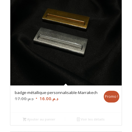
badge-métallique-personnalisable-Marrakech
Promo !
Le
Le
17.00
د.م.
16.00
د.م.
prix
prix
initial
actuel
était :
est :
Ajouter au panier
Voir les détails
د.م.16.00.
د.م.17.00.