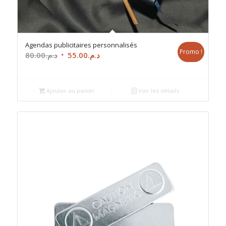
Agendas publicitaires personnalisés
Promo !
Le
Le
80.00
د.م.
55.00
د.م.
prix
prix
initial
actuel
était :
est :
Ajouter au panier
Voir les détails
د.م.55.00.
د.م.80.00.