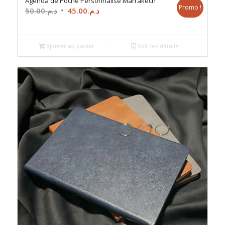
Agenda de Poche Personnalisé Marrakech
Promo !
Le
Le
50.00
د.م.
45.00
د.م.
prix
prix
initial
actuel
était :
est :
Ajouter au panier
Voir les détails
د.م.45.00.
د.م.50.00.