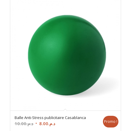
Balle Anti-Stress publicitaire Casablanca
Promo !
Le
Le
10.00
د.م.
8.00
د.م.
prix
prix