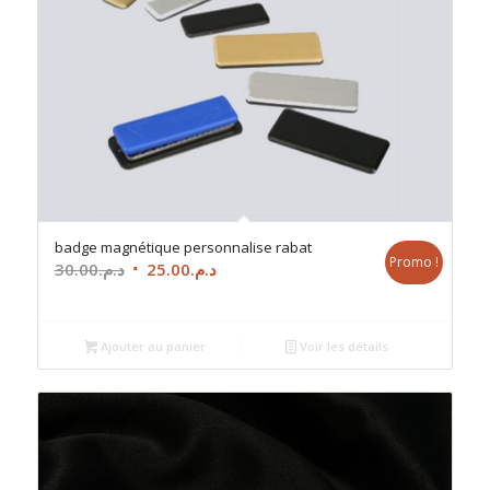
badge magnétique personnalise rabat
Promo !
Le
Le
30.00
د.م.
25.00
د.م.
prix
prix
initial
actuel
était :
est :
Ajouter au panier
Voir les détails
د.م.25.00.
د.م.30.00.