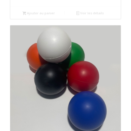
initial
actuel
était :
est :
Ajouter au panier
Voir les détails
د.م.8.00.
د.م.10.00.