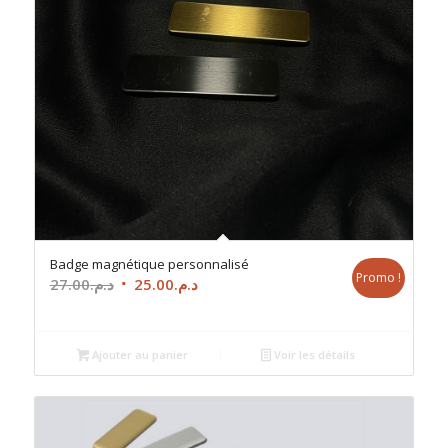
Badge magnétique personnalisé
Promo !
Le
Le
27.00
د.م.
25.00
د.م.
prix
prix
initial
actuel
était :
est :
Ajouter au panier
Voir les détails
د.م.25.00.
د.م.27.00.