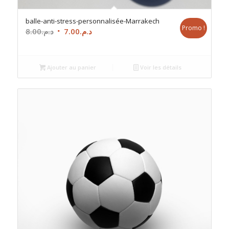
balle-anti-stress-personnalisée-Marrakech
Promo !
Le
Le
8.00
د.م.
7.00
د.م.
prix
prix
initial
actuel
était :
est :
Ajouter au panier
Voir les détails
د.م.7.00.
د.م.8.00.