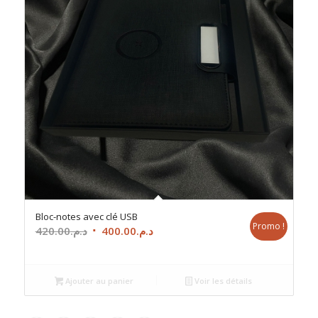
Bloc-notes avec clé USB
Promo !
Le
Le
420.00
د.م.
400.00
د.م.
prix
prix
initial
actuel
était :
est :
Ajouter au panier
Voir les détails
د.م.400.00.
د.م.420.00.