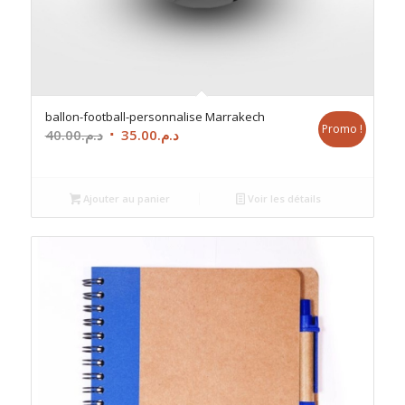
ballon-football-personnalise Marrakech
Promo !
Le
Le
40.00
د.م.
35.00
د.م.
prix
prix
initial
actuel
était :
est :
Ajouter au panier
Voir les détails
د.م.35.00.
د.م.40.00.