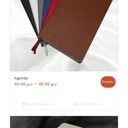
Agenda
Promo !
Le
Le
55.00
د.م.
45.00
د.م.
prix
prix
initial
actuel
était :
est :
Ajouter au panier
Voir les détails
د.م.45.00.
د.م.55.00.