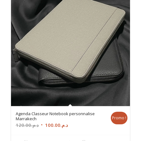
Agenda Classeur Notebook personnalise
Promo !
Marrakech
Le
Le
120.00
د.م.
100.00
د.م.
prix
prix
initial
actuel