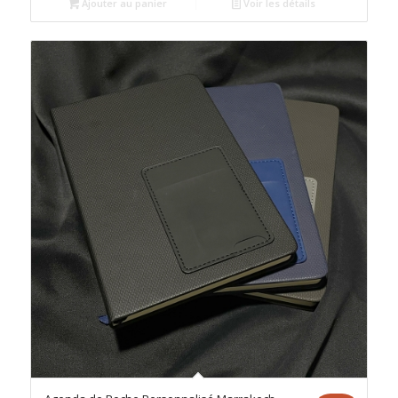
Ajouter au panier
Voir les détails
était :
est :
د.م.100.00.
د.م.120.00.