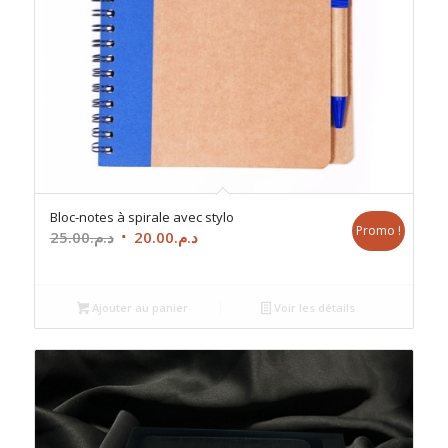
Bloc-notes à spirale avec stylo
Promo !
Le
Le
25.00
د.م.
20.00
د.م.
prix
prix
initial
actuel
était :
est :
Ajouter au panier
Voir les détails
د.م.20.00.
د.م.25.00.