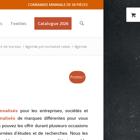
COMMANDE MINIMALE DE 50 PIÈCES
s
Textiles
Catalogue 2026
re de bureau
/
Agenda personnalisé rabat
/
Agenda
Promo !
nnalisés
pour les entreprises, sociétés et
nalisés
de marques différentes pour vous
 pouvez les offrir durant plusieurs occasions
urnées d’études et de recherches. Nous les