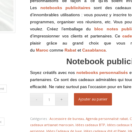
personnalisons de façon à ce qu’ils soient in
Les
notebooks publicitaires
sont des cadeaux 
d’innombrables utilisations : vous pouvez y inscrire t
programmes, organiser vos réunions, etc. Vous pou
voulez. Créez l’emballage du
bloc notes public
d’impressionner vos clients et partenaires. Ce
cade
plaisir grâce au grand choix que vous no
du
Maroc
comme
Rabat
et
Casablanca
.
Notebook public
Soyez créatifs avec nos
notebooks personnalisés
et
partenaires. Ce sont des cadeaux admirables qui touc
efficacité. Ne ratez surtout pas l’occasion pour en fair
ent
Ajouter au panier
Catégories :
Accessoire de bureau
,
Agenda personnalisé rabat
,
C
c
cadeaux artisanat marocain
,
Idées cadeaux BTP
,
Idées cadeaux b
aerienne
,
Idées Cadeaux de luxe
,
Idées cadeaux été et Plage
,
Id