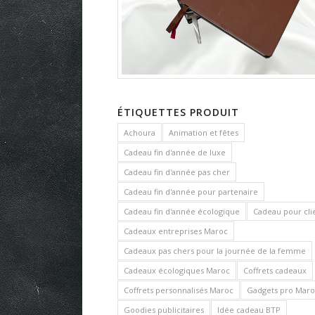
ÉTIQUETTES PRODUIT
Achoura
Animation et fêtes
Cadeau fin d'année de luxe
Cadeau fin d'année pas cher
Cadeau fin d'année pour partenaire
Cadeau fin d'année écologique
Cadeau pour cli
Cadeaux entreprises Maroc
Cadeaux pas chers pour la journée de la femme
Cadeaux écologiques Maroc
Coffrets cadeaux
Coffrets personnalisés Maroc
Gadgets pro Maro
Goodies publicitaires
Idée cadeau BTP