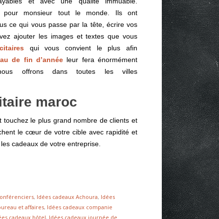
rayables et avec une qualité immuable.
pour monsieur tout le monde. Ils ont
ous ce qui vous passe par la tête, écrire vos
vez ajouter les images et textes que vous
itaires
qui vous convient le plus afin
au de fin d’année
leur fera énormément
us offrons dans toutes les villes
itaire maroc
 touchez le plus grand nombre de clients et
hent le cœur de votre cible avec rapidité et
e les cadeaux de votre entreprise.
onférenciers
,
Idées cadeaux Achoura
,
Idées
ureau et affaires
,
Idées cadeaux companie
ées cadeaux hôtel
,
Idées cadeaux journée de