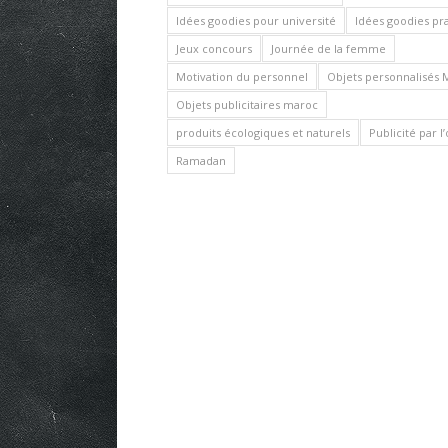
Idées goodies pour université
Idées goodies pr
Jeux concours
Journée de la femme
Motivation du personnel
Objets personnalisés 
Objets publicitaires maroc
produits écologiques et naturels
Publicité par l
Ramadan