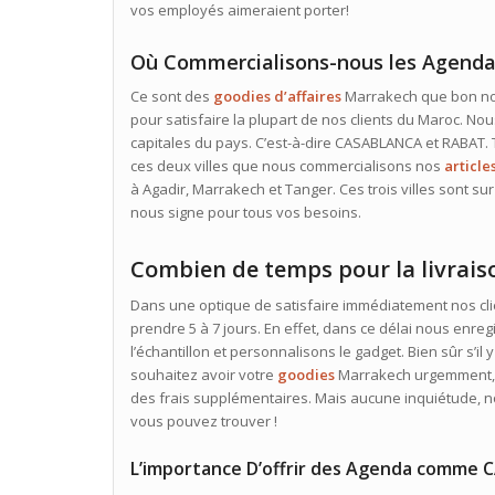
vos employés aimeraient porter!
Où Commercialisons-nous les Agend
Ce sont des
goodies d’affaires
Marrakech que bon nom
pour satisfaire la plupart de nos clients du Maroc. N
capitales du pays. C’est-à-dire CASABLANCA et RABAT.
ces deux villes que nous commercialisons nos
article
à Agadir, Marrakech et Tanger. Ces trois villes sont sur 
nous signe pour tous vos besoins.
Combien de temps pour la livrais
Dans une optique de satisfaire immédiatement nos cli
prendre 5 à 7 jours. En effet, dans ce délai nous en
l’échantillon et personnalisons le gadget. Bien sûr s’il y 
souhaitez avoir votre
goodies
Marrakech urgemment, n
des frais supplémentaires. Mais aucune inquiétude, n
vous pouvez trouver !
L’importance D’offrir des Agenda comme 