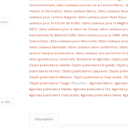
l'environnement
,
idées Cadeaux Journée de la Femme Maroc
,
I
maison et décoration
,
Idées cadeaux Maroc
,
Idées cadeaux Nou
cadeaux pour centres d'appels
,
Idées cadeaux pour l'Auto Expo
,
homme
cadeaux pour le Forum de la Mer
,
Idées cadeaux pour le Maghre
EXPO
,
Idées cadeaux pour le Salon du Cheval
,
Idées cadeaux pour
International du Bâtiment (SIB)
,
Idées cadeaux pour le SIAM
,
Idée
Solaire Expo
,
Idées cadeaux pour Marocotel
,
Idées cadeaux pou
Idées cadeaux Ramadan
,
Idées cadeaux salon conférence
,
Idées
secteur banque et assurance
,
Idées cadeaux soin personnel et 
Idées goodies pour université
,
Notebook et Agendas
,
Objets publ
Objets publicitaires dakhla
,
Objets publicitaires El jadida
,
Objets 
publicitaires Kenitra
,
Objets publicitaires Laayoune
,
Objets publi
Objets publicitaires Meknes
,
Objets publicitaires Ouarzazate
,
Ob
Objets publicitaires Tanger
Étiquettes :
Agendas Maroc
,
Agendas 
Agendas publicitaire Dakhla
,
Agendas publicitaire Fes
,
Agendas p
Agendas publicitaire Ouarzazate
,
Agendas publicitaire Rabat
,
Age
le SIEL
Description