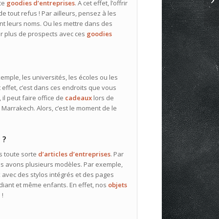
 ce
goodies d’entreprises
. A cet effet, l’offrir
 tout refus ! Par ailleurs, pensez à les
ant leurs noms. Ou les mettre dans des
er plus de prospects avec ces
goodies
mple, les universités, les écoles ou les
et effet, c’est dans ces endroits que vous
il peut faire office de
cadeaux
lors de
s
Marrakech. Alors, c’est le moment de le
 ?
s toute sorte
d’articles d’entreprises
. Par
ous avons plusieurs modèles. Par exemple,
avec des stylos intégrés et des pages
udiant et même enfants. En effet, nos
objets
 !