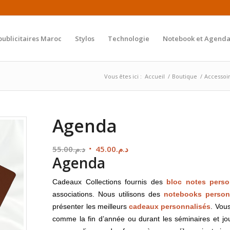
publicitaires Maroc
Stylos
Technologie
Notebook et Agenda
Vous êtes ici :
Accueil
/
Boutique
/
Accessoi
Agenda
Le
Le
55.00
د.م.
45.00
د.م.
Agenda
prix
prix
initial
actuel
Cadeaux Collections fournis des
bloc notes perso
était :
est :
associations. Nous utilisons des
notebooks person
د.م.45.00.
د.م.55.00.
présenter les meilleurs
cadeaux personnalisés
. Vous
comme la fin d’année ou durant les séminaires et jo