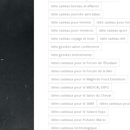
Idée cadeau bureau et affaires
Idée cadeau journée sans tabac
Idée cadeau pour femme
Idée cadeau pour 
Idée cadeau pour médecin
Idée cadeau sport
Idée cadeau voyage et loisir
Idée cadeau été
Idée goodies salon conférence
Idée goodies événements
Idées cadeaux pour le Forum de l'Étudiant
Idées cadeaux pour le Forum de la Mer
Idées cadeaux pour le Maghreb Food Exhibition
Idées cadeaux pour le MEDICAL EXPO
Idées cadeaux pour le Salon du Cheval
Idées cadeaux pour le SIAM
Idées cadeaux pour 
Idées cadeaux pour le Solaire Expo
Idées cadeaux pour Pollutec Maroc
Idées cadeaux technologique