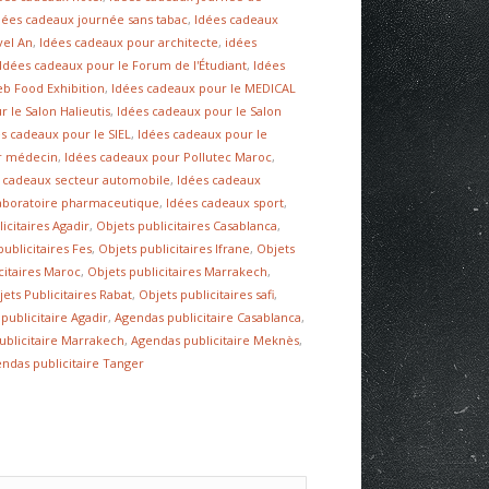
dées cadeaux journée sans tabac
,
Idées cadeaux
vel An
,
Idées cadeaux pour architecte
,
idées
Idées cadeaux pour le Forum de l'Étudiant
,
Idées
b Food Exhibition
,
Idées cadeaux pour le MEDICAL
 le Salon Halieutis
,
Idées cadeaux pour le Salon
s cadeaux pour le SIEL
,
Idées cadeaux pour le
r médecin
,
Idées cadeaux pour Pollutec Maroc
,
 cadeaux secteur automobile
,
Idées cadeaux
laboratoire pharmaceutique
,
Idées cadeaux sport
,
icitaires Agadir
,
Objets publicitaires Casablanca
,
publicitaires Fes
,
Objets publicitaires Ifrane
,
Objets
citaires Maroc
,
Objets publicitaires Marrakech
,
jets Publicitaires Rabat
,
Objets publicitaires safi
,
publicitaire Agadir
,
Agendas publicitaire Casablanca
,
ublicitaire Marrakech
,
Agendas publicitaire Meknès
,
ndas publicitaire Tanger