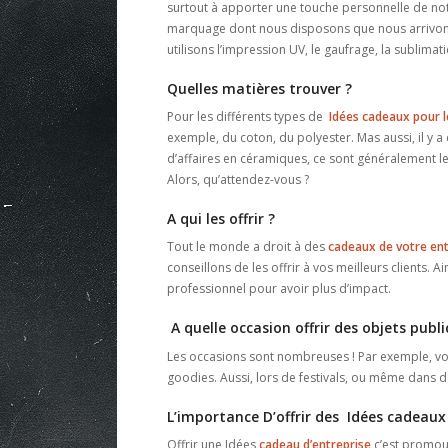
surtout à apporter une touche personnelle de notr
marquage dont nous disposons que nous arrivons à
utilisons l’impression UV, le gaufrage, la sublimat
Quelles matières trouver ?
Pour les différents types de
Idées cadeaux pour le
exemple, du coton, du polyester. Mas aussi, il y a
d’affaires en céramiques, ce sont généralement les
Alors, qu’attendez-vous ?
A qui les offrir ?
Tout le monde a droit à des
cadeaux de votre ent
conseillons de les offrir à vos meilleurs clients. A
professionnel pour avoir plus d’impact.
A quelle occasion offrir des objets public
Les occasions sont nombreuses ! Par exemple, vo
goodies. Aussi, lors de festivals, ou même dans de
L’importance D’offrir des Idées cadeaux 
Offrir une Idées
cadeau d’entreprise
c’est promouv