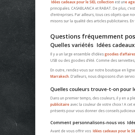
Idées cadeaux pour le SIEL collection
est un
e age
principales. CASABLANCA et RABAT. De plus, c’est
d’entreprises. Par ailleurs, tous ces objets que no
misons sur la qualité des articles publicitaires.
Questions fréquemment pos
Quelles variétés Idées cadeaux 
Il y a un large ensemble d’idées
goodies d’affair
USB ou des goodies d’été. Comme des serviettes, d
En outre, rendez-vous sur notre boutique en ligne
Marrakech
. D’ailleurs, nous disposons d’un servic
Quelles couleurs trouve-t-on pour l
Dans un premier temps, des couleurs, il y en a pl
publicitaire
avec la couleur de votre choix ! A cet
présents pour vous donner des conseils judicieux.
Comment personnalisons-nous vos Idées
Avant de vous offrir vos
Idées cadeaux pour le SI