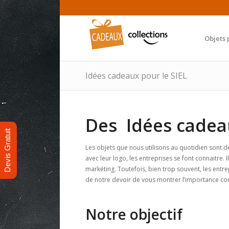
Objets 
Idées cadeaux pour le SIEL
Des Idées cadeau
Devis Gratuit
Les objets que nous utilisons au quotidien sont d
avec leur logo, les entreprises se font connaitre. 
markéting. Toutefois, bien trop souvent, les entrep
de notre devoir de vous montrer l’importance co
Notre objectif