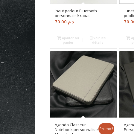
haut parleur Bluetooth
lunet
personnalisé rabat
publi
70.00
د.م.
70.0
Ajouter au
Voir les
Aj
panier
détails
p
Agenda Classeur
Agen
Promo !
Notebook personnalise
Perso