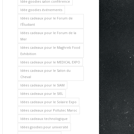
Idée goodies salon conférence
Idée goodies événements
Idées cadeaux pour le Forum de
l'Étudiant
Idées cadeaux pour le Forum de la
Mer
Idées cadeaux pour le Maghreb Food
Exhibition
Idées cadeaux pour le MEDICAL EXPO
Idées cadeaux pour le Salon du
Cheval
Idées cadeaux pour le SIAM
Idées cadeaux pour le SIEL
Idées cadeaux pour le Solaire Expo
Idées cadeaux pour Pollutec Maroc
Idées cadeaux technologique
Idées goodies pour université