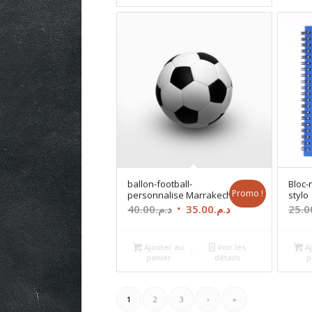
د.م.16.00.
د.م.17.00.
ballon-football-
Bloc-
Promo !
personnalise Marrakech
stylo
Le
Le
40.00
د.م.
35.00
د.م.
25.0
prix
prix
initial
actuel
Ajouter au
Voir les
Aj
était :
est :
panier
détails
p
د.م.35.00.
د.م.40.00.
1
2
3
›
»