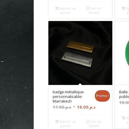
Ajouter au
Voir les
Aj
panier
détails
p
badge-métallique-
Balle
Promo !
personnalisable-
publi
Marrakech
10.0
Le
Le
17.00
د.م.
16.00
د.م.
prix
prix
Aj
initial
actuel
Ajouter au
Voir les
p
panier
détails
était :
est :