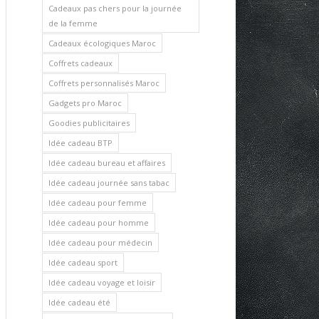
Cadeaux pas chers pour la journée
de la femme
Cadeaux écologiques Maroc
Coffrets cadeaux
Coffrets personnalisés Maroc
Gadgets pro Maroc
Goodies publicitaires
Idée cadeau BTP
Idée cadeau bureau et affaires
Idée cadeau journée sans tabac
Idée cadeau pour femme
Idée cadeau pour homme
Idée cadeau pour médecin
Idée cadeau sport
Idée cadeau voyage et loisir
Idée cadeau été