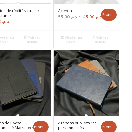
tes de réalité virtuelle
Agenda
Promo !
citaires
Le
Le
55.00
د.م.
45.00
د.م.
0
د.م.
prix
prix
initial
actuel
était :
est :
outer au
Voir les
Ajouter au
Voir les
anier
détails
panier
détails
د.م.45.00.
د.م.55.00.
da de Poche
Agendas publicitaires
Promo !
Promo !
nnalisé Marrakech
personnalisés