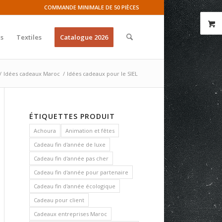
COMMANDE MINIMALE DE 50 PIÈCES
s
Textiles
Catalogue 2026
/
Idées cadeaux Maroc
/
Idées cadeaux pour le SIEL
ÉTIQUETTES PRODUIT
Achoura
Animation et fêtes
Cadeau fin d'année de luxe
Cadeau fin d'année pas cher
Cadeau fin d'année pour partenaire
Cadeau fin d'année écologique
Cadeau pour client
Cadeaux entreprises Maroc