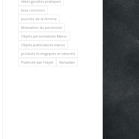
Idées goodies pratiques
Jeux concours
Journée de la femme
Motivation du personnel
Objets personnalisés Maroc
Objets publicitaires maroc
produits écologiques et naturels
Publicité par l’objet
Ramadan