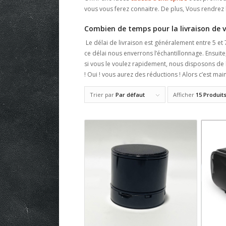
vous vous ferez connaitre. De plus, Vous rendrez he
Combien de temps pour la livraison de v
Le délai de livraison est généralement entre 5 e
ce délai nous enverrons l’échantillonnage. Ensuit
si vous le voulez rapidement, nous disposons de 
! Oui ! vous aurez des réductions ! Alors c’est mai
Trier par
Par défaut
Afficher
15 Produit