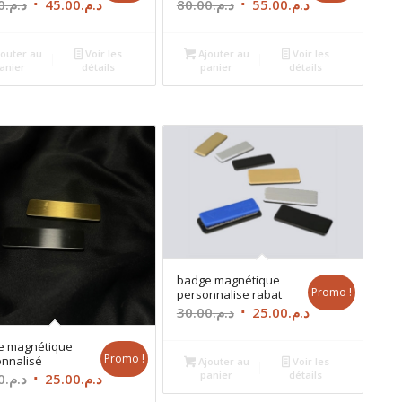
Le
Le
Le
Le
0
د.م.
45.00
د.م.
80.00
د.م.
55.00
د.م.
prix
prix
prix
prix
initial
actuel
initial
actuel
outer au
Voir les
Ajouter au
Voir les
était :
est :
était :
est :
anier
détails
panier
détails
د.م.55.00.
د.م.80.00.
د.م.45.00.
د.م.50.00.
badge magnétique
Promo !
personnalise rabat
Le
Le
30.00
د.م.
25.00
د.م.
prix
prix
e magnétique
initial
actuel
Promo !
nnalisé
Ajouter au
Voir les
était :
est :
panier
détails
Le
Le
0
د.م.
25.00
د.م.
د.م.25.00.
د.م.30.00.
prix
prix