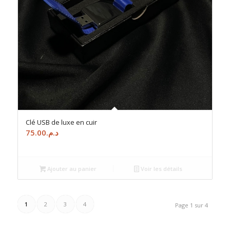
Clé USB de luxe en cuir
75.00
د.م.
Ajouter au panier
Voir les détails
1
2
3
4
Page 1 sur 4