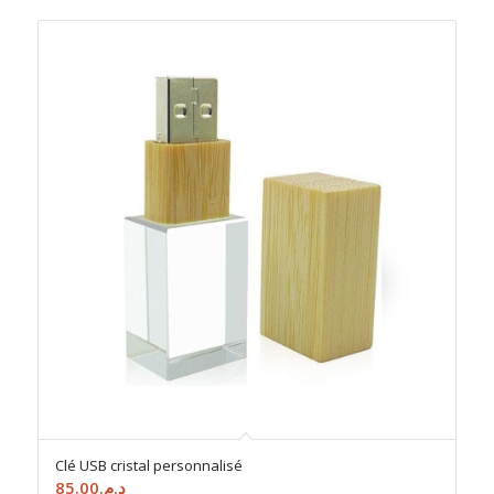
د.م.85.00.
د.م.90.00.
Clé USB cristal personnalisé
85.00
د.م.