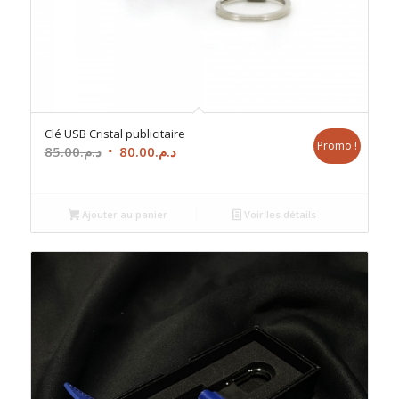
Clé USB Cristal publicitaire
Promo !
Le
Le
85.00
د.م.
80.00
د.م.
prix
prix
initial
actuel
était :
est :
Ajouter au panier
Voir les détails
د.م.80.00.
د.م.85.00.