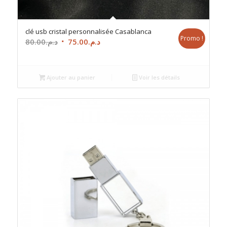
clé usb cristal personnalisée Casablanca
Promo !
Le
Le
80.00
د.م.
75.00
د.م.
prix
prix
initial
actuel
était :
est :
Ajouter au panier
Voir les détails
د.م.75.00.
د.م.80.00.