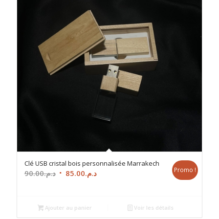
Clé USB cristal bois personnalisée Marrakech
Promo !
Le
Le
90.00
د.م.
85.00
د.م.
prix
prix
initial
actuel
était :
est :
Ajouter au panier
Voir les détails