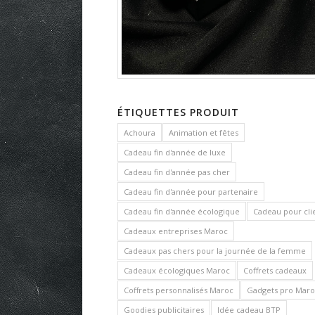
ÉTIQUETTES PRODUIT
Achoura
Animation et fêtes
Cadeau fin d'année de luxe
Cadeau fin d'année pas cher
Cadeau fin d'année pour partenaire
Cadeau fin d'année écologique
Cadeau pour cli
Cadeaux entreprises Maroc
Cadeaux pas chers pour la journée de la femme
Cadeaux écologiques Maroc
Coffrets cadeaux
Coffrets personnalisés Maroc
Gadgets pro Maro
Goodies publicitaires
Idée cadeau BTP