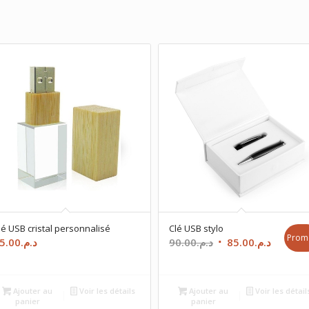
lé USB cristal personnalisé
Clé USB stylo
Prom
Le
Le
5.00
د.م.
90.00
د.م.
85.00
د.م.
prix
prix
initial
actuel
était :
est :
Ajouter au
Voir les détails
Ajouter au
Voir les détail
panier
panier
د.م.90.00.