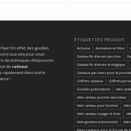
ÉTIQUETTES PRODUIT
 faut ! En effet, des goodies
Achoura
Animation et fêtes
sons tout cela pour vous!
Cadeau fin d'année pas cher
Ca
ns de techniques d’impression
Cadeau fin d'année écologique
ence de
cadeaux
 rapidement dans tout le
Cadeaux pas chers pour la journé
anca !
Coffrets cadeaux
Coffrets pers
Goodies publicitaires
Idée cad
Idée cadeau journée sans tabac
Idée cadeau pour homme
Idée
Idée cadeau voyage et loisir
Id
Idée goodies événements
Idée
Idées cadeaux pour le Forum de l