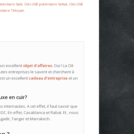
blicitaire Salé
,
Clés USB publicitaire Settat
,
Clés USB
citaire Tétouan
 un excellent
objet d’affaires
. Oui ! La Clé
toutes entreprises le savent et cherchent à
’est un excellent
cadeau d’entreprise
et un
uxe en cuir?
 internautes. A cet effet, il faut savoir que
C. En effet, Casablanca et Rabat. Et , nous
 Agadir, Tanger et Marrakech.