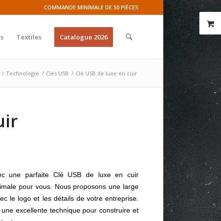
COMMANDE MINIMALE DE 50 PIÈCES
s
Textiles
Catalogue 2026
/
Technologie
/
Clés USB
/
Clé USB de luxe en cuir
uir
vec une parfaite Clé USB de luxe en cuir
ptimale pour vous. Nous proposons une large
le logo et les détails de votre entreprise.
 une excellente technique pour construire et