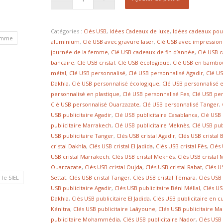
Catégories :
Clés USB
,
Idées Cadeaux de luxe
,
Idées cadeaux pou
homme
aluminium
,
Clé USB avec gravure laser
,
Clé USB avec impression
journée de la femme
,
Clé USB cadeaux de fin d’année
,
Clé USB 
bancaire
,
Clé USB cristal
,
Clé USB écologique
,
Clé USB en bambo
métal
,
Clé USB personnalisé
,
Clé USB personnalisé Agadir
,
Clé U
Dakhla
,
Clé USB personnalisé écologique
,
Clé USB personnalisé 
personnalisé en plastique
,
Clé USB personnalisé Fes
,
Clé USB pe
Clé USB personnalisé Ouarzazate
,
Clé USB personnalisé Tanger
,
USB publicitaire Agadir
,
Clé USB publicitaire Casablanca
,
Clé USB 
publicitaire Marrakech
,
Clé USB publicitaire Meknès
,
Clé USB pub
USB publicitaire Tanger
,
Clés USB cristal Agadir
,
Clés USB cristal 
cristal Dakhla
,
Clés USB cristal El Jadida
,
Clés USB cristal Fès
,
Clés 
USB cristal Marrakech
,
Clés USB cristal Meknès
,
Clés USB crista
Ouarzazate
,
Clés USB cristal Oujda
,
Clés USB cristal Rabat
,
Clés US
Settat
,
Clés USB cristal Tanger
,
Clés USB cristal Témara
,
Clés USB 
le SIEL
USB publicitaire Agadir
,
Clés USB publicitaire Béni Méllal
,
Clés US
Dakhla
,
Clés USB publicitaire El Jadida
,
Clés USB publicitaire en cu
Kénitra
,
Clés USB publicitaire Laâyoune
,
Clés USB publicitaire M
publicitaire Mohammédia
,
Clés USB publicitaire Nador
,
Clés USB