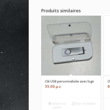
Produits similaires
Clé USB personnalisée avec logo
C
55.00
د.م.
8
Ajouter au
Voir les détails
panier