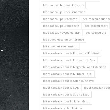
Idée cadeau bureau et affaires
Idée cadeau journée sans tabac
Idée cadeau pour femme
Idée cadeau pour 
Idée cadeau pour médecin
Idée cadeau sport
Idée cadeau voyage et loisir
Idée cadeau été
Idée goodies salon conférence
Idée goodies événements
Idées cadeaux pour le Forum de l'Étudiant
Idées cadeaux pour le Forum de la Mer
Idées cadeaux pour le Maghreb Food Exhibition
Idées cadeaux pour le MEDICAL EXPO
Idées cadeaux pour le Salon du Cheval
Idées cadeaux pour le SIAM
Idées cadeaux pour 
Idées cadeaux pour le Solaire Expo
Idées cadeaux pour Pollutec Maroc
Idées cadeaux technologique