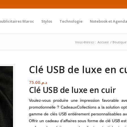
publicitaires Maroc
Stylos
Technologie
Notebook et Agenda
Vous êtes ici :
Accueil
/
Boutique
Clé USB de luxe en c
75.00
د.م.
Clé USB de luxe en cuir
Voulez-vous produire une impression favorable a
promotionnelle ? CadeauxCollections a la solution o
gamme de clés USB entièrement personnalisables avec 
Offrir un cadeau d’affaires sous forme de clé USB est