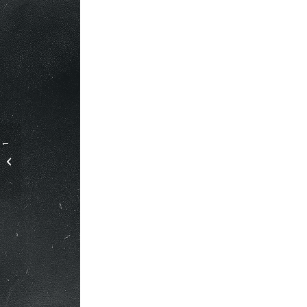
Clé USB / bracelet en
silicone