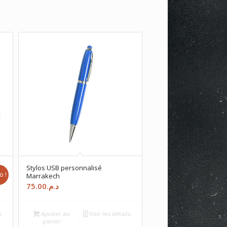
Stylos USB personnalisé
o !
Marrakech
75.00
د.م.
s
Ajouter au
Voir les détails
panier
د.م.85.00.