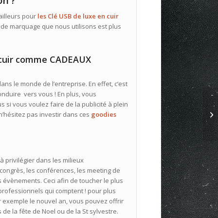
on ?
 ailleurs pour
les Clé USB de luxe en cuir
e de marquage que nous utilisons est plus
n cuir comme CADEAUX
ans le monde de l’entreprise. En effet, c’est
conduire vers vous ! En plus, vous
us si vous voulez faire de la publicité à plein
 n’hésitez pas investir dans ces
goodies
à privilégier dans les milieux
 congrès, les conférences, les meeting de
s évènements. Ceci afin de toucher le plus
professionnels qui comptent ! pour plus
r exemple le nouvel an, vous pouvez offrir
 de la fête de Noel ou de la St sylvestre.