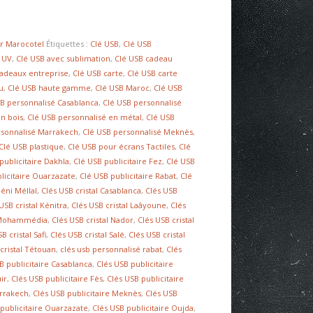
r Marocotel
Étiquettes :
Clé USB
,
Clé USB
 UV
,
Clé USB avec sublimation
,
Clé USB cadeau
cadeaux entreprise
,
Clé USB carte
,
Clé USB carte
u
,
Clé USB haute gamme
,
Clé USB Maroc
,
Clé USB
SB personnalisé Casablanca
,
Clé USB personnalisé
en bois
,
Clé USB personnalisé en métal
,
Clé USB
rsonnalisé Marrakech
,
Clé USB personnalisé Meknès
,
Clé USB plastique
,
Clé USB pour écrans Tactiles
,
Clé
publicitaire Dakhla
,
Clé USB publicitaire Fez
,
Clé USB
licitaire Ouarzazate
,
Clé USB publicitaire Rabat
,
Clé
Béni Méllal
,
Clés USB cristal Casablanca
,
Clés USB
USB cristal Kénitra
,
Clés USB cristal Laâyoune
,
Clés
l Mohammédia
,
Clés USB cristal Nador
,
Clés USB cristal
B cristal Safi
,
Clés USB cristal Salé
,
Clés USB cristal
cristal Tétouan
,
clés usb personnalisé rabat
,
Clés
B publicitaire Casablanca
,
Clés USB publicitaire
ir
,
Clés USB publicitaire Fès
,
Clés USB publicitaire
arrakech
,
Clés USB publicitaire Meknès
,
Clés USB
 publicitaire Ouarzazate
,
Clés USB publicitaire Oujda
,