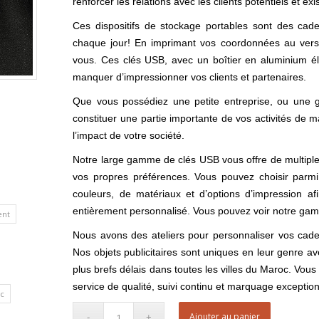
renforcer les relations avec les clients potentiels et exi
Ces dispositifs de stockage portables sont des cadea
chaque jour! En imprimant vos coordonnées au verso
vous. Ces clés USB, avec un boîtier en aluminium é
manquer d’impressionner vos clients et partenaires.
Que vous possédiez une petite entreprise, ou une 
constituer une partie importante de vos activités de ma
l’impact de votre société.
Notre large gamme de clés USB vous offre de multiples
vos propres préférences. Vous pouvez choisir parm
couleurs, de matériaux et d’options d’impression af
entièrement personnalisé. Vous pouvez voir notre gam
ent
Nous avons des ateliers pour personnaliser vos cad
Nos objets publicitaires sont uniques en leur genre ave
plus brefs délais dans toutes les villes du Maroc. Vo
service de qualité, suivi continu et marquage exception
c
Ajouter au panier