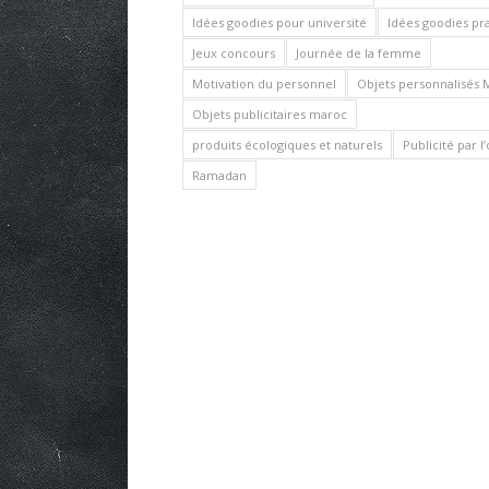
Idées goodies pour université
Idées goodies pr
Jeux concours
Journée de la femme
Motivation du personnel
Objets personnalisés 
Objets publicitaires maroc
produits écologiques et naturels
Publicité par l
Ramadan