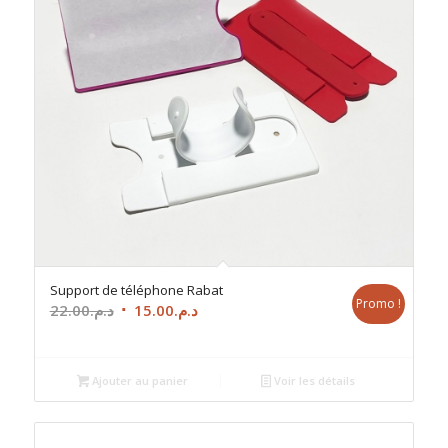
Support de téléphone Rabat
Promo !
Le
Le
22.00
د.م.
15.00
د.م.
prix
prix
initial
actuel
était :
est :
Ajouter au panier
Voir les détails
د.م.15.00.
د.م.22.00.