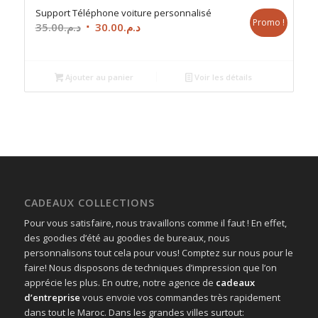
Support Téléphone voiture personnalisé
Promo !
Le
Le
35.00
د.م.
30.00
د.م.
prix
prix
initial
actuel
était :
est :
Ajouter au panier
Voir les détails
د.م.30.00.
د.م.35.00.
CADEAUX COLLECTIONS
Pour vous satisfaire, nous travaillons comme il faut ! En effet,
des goodies d’été au goodies de bureaux, nous
personnalisons tout cela pour vous! Comptez sur nous pour le
faire! Nous disposons de techniques d’impression que l’on
apprécie les plus. En outre, notre agence de
cadeaux
d’entreprise
vous envoie vos commandes très rapidement
dans tout le Maroc. Dans les grandes villes surtout: