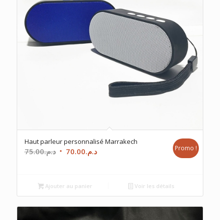
Haut parleur personnalisé Marrakech
Promo !
Le
Le
75.00
د.م.
70.00
د.م.
prix
prix
initial
actuel
était :
est :
Ajouter au panier
Voir les détails
د.م.70.00.
د.م.75.00.