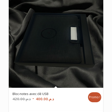
Bloc-notes avec clé USB
Promo !
Le
Le
420.00
د.م.
400.00
د.م.
prix
prix
initial
actuel