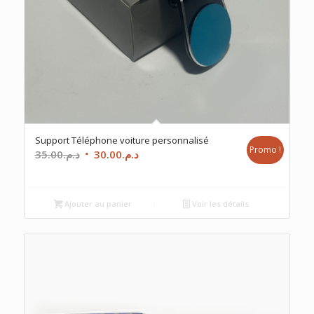
Support Téléphone voiture personnalisé
Promo !
Le
Le
35.00
د.م.
30.00
د.م.
prix
prix
initial
actuel
était :
est :
Ajouter au panier
Voir les détails
د.م.30.00.
د.م.35.00.