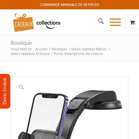
COMMANDE MINIMALE DE 50 PIÈCES
Boutique
Vous êtes ici :
Accueil
/
Boutique
/
Idées cadeaux Maroc
/
Idées cadeaux Achoura
/
Porte smartphone de voiture
Devis Gratuit