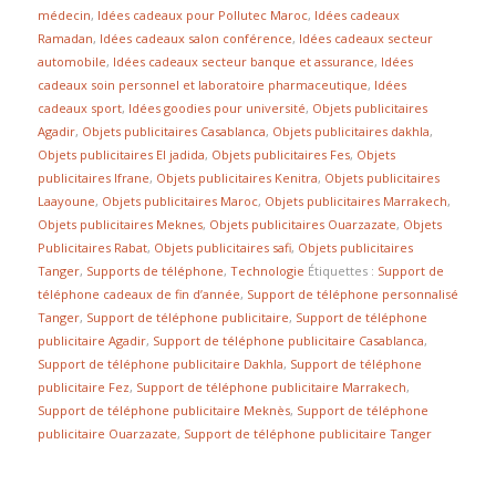
médecin
,
Idées cadeaux pour Pollutec Maroc
,
Idées cadeaux
Ramadan
,
Idées cadeaux salon conférence
,
Idées cadeaux secteur
automobile
,
Idées cadeaux secteur banque et assurance
,
Idées
cadeaux soin personnel et laboratoire pharmaceutique
,
Idées
cadeaux sport
,
Idées goodies pour université
,
Objets publicitaires
Agadir
,
Objets publicitaires Casablanca
,
Objets publicitaires dakhla
,
Objets publicitaires El jadida
,
Objets publicitaires Fes
,
Objets
publicitaires Ifrane
,
Objets publicitaires Kenitra
,
Objets publicitaires
Laayoune
,
Objets publicitaires Maroc
,
Objets publicitaires Marrakech
,
Objets publicitaires Meknes
,
Objets publicitaires Ouarzazate
,
Objets
Publicitaires Rabat
,
Objets publicitaires safi
,
Objets publicitaires
Tanger
,
Supports de téléphone
,
Technologie
Étiquettes :
Support de
téléphone cadeaux de fin d’année
,
Support de téléphone personnalisé
Tanger
,
Support de téléphone publicitaire
,
Support de téléphone
publicitaire Agadir
,
Support de téléphone publicitaire Casablanca
,
Support de téléphone publicitaire Dakhla
,
Support de téléphone
publicitaire Fez
,
Support de téléphone publicitaire Marrakech
,
Support de téléphone publicitaire Meknès
,
Support de téléphone
publicitaire Ouarzazate
,
Support de téléphone publicitaire Tanger