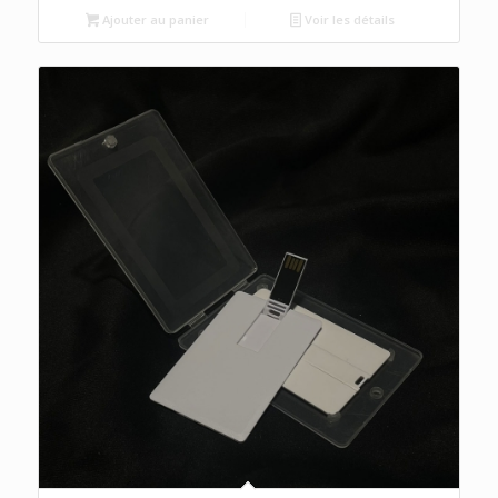
était :
est :
Ajouter au panier
Voir les détails
د.م.400.00.
د.م.420.00.
5.00