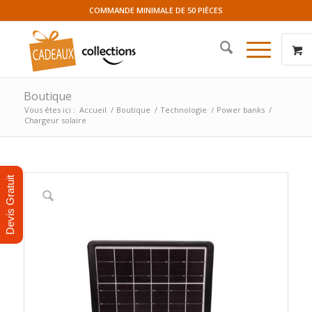
COMMANDE MINIMALE DE 50 PIÈCES
Boutique
Vous êtes ici :
Accueil
/
Boutique
/
Technologie
/
Power banks
/
Chargeur solaire
Devis Gratuit