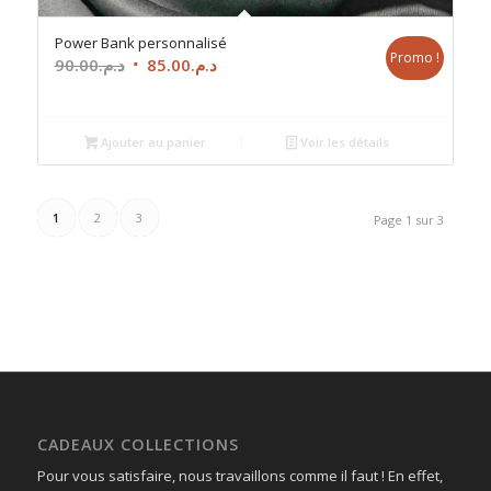
Power Bank personnalisé
Promo !
Le
Le
90.00
د.م.
85.00
د.م.
prix
prix
initial
actuel
était :
est :
Ajouter au panier
Voir les détails
د.م.85.00.
د.م.90.00.
1
2
3
Page 1 sur 3
CADEAUX COLLECTIONS
Pour vous satisfaire, nous travaillons comme il faut ! En effet,