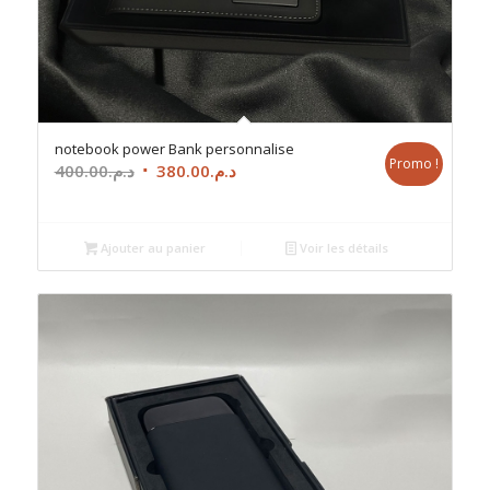
notebook power Bank personnalise
Promo !
Le
Le
400.00
د.م.
380.00
د.م.
prix
prix
initial
actuel
était :
est :
Ajouter au panier
Voir les détails
د.م.380.00.
د.م.400.00.