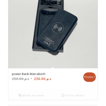
power Bank Marrakech
Promo !
Le
Le
250.00
د.م.
230.00
د.م.
prix
prix
initial
actuel
était :
est :
Ajouter au panier
Voir les détails
د.م.230.00.
د.م.250.00.