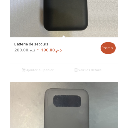
Batterie de secours
Promo !
Le
Le
200.00
د.م.
190.00
د.م.
prix
prix
initial
actuel
était :
est :
Ajouter au panier
Voir les détails
د.م.190.00.
د.م.200.00.