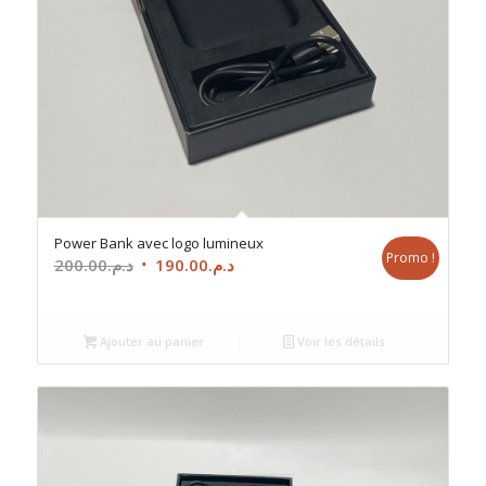
Power Bank avec logo lumineux
Promo !
Le
Le
200.00
د.م.
190.00
د.م.
prix
prix
initial
actuel
était :
est :
Ajouter au panier
Voir les détails
د.م.190.00.
د.م.200.00.