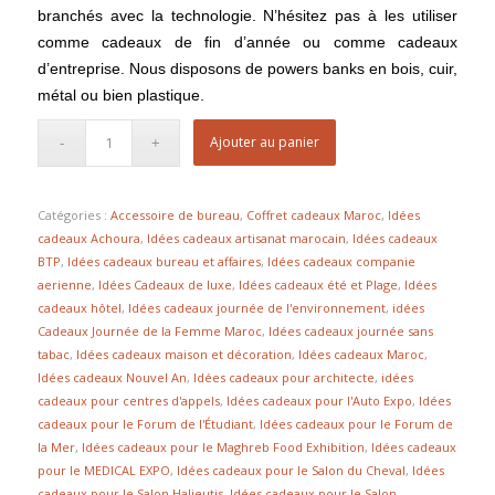
branchés avec la technologie. N’hésitez pas à les utiliser
comme cadeaux de fin d’année ou comme cadeaux
d’entreprise. Nous disposons de powers banks en bois, cuir,
métal ou bien plastique.
Ajouter au panier
Catégories :
Accessoire de bureau
,
Coffret cadeaux Maroc
,
Idées
cadeaux Achoura
,
Idées cadeaux artisanat marocain
,
Idées cadeaux
BTP
,
Idées cadeaux bureau et affaires
,
Idées cadeaux companie
aerienne
,
Idées Cadeaux de luxe
,
Idées cadeaux été et Plage
,
Idées
cadeaux hôtel
,
Idées cadeaux journée de l'environnement
,
idées
Cadeaux Journée de la Femme Maroc
,
Idées cadeaux journée sans
tabac
,
Idées cadeaux maison et décoration
,
Idées cadeaux Maroc
,
Idées cadeaux Nouvel An
,
Idées cadeaux pour architecte
,
idées
cadeaux pour centres d'appels
,
Idées cadeaux pour l'Auto Expo
,
Idées
cadeaux pour le Forum de l'Étudiant
,
Idées cadeaux pour le Forum de
la Mer
,
Idées cadeaux pour le Maghreb Food Exhibition
,
Idées cadeaux
pour le MEDICAL EXPO
,
Idées cadeaux pour le Salon du Cheval
,
Idées
cadeaux pour le Salon Halieutis
,
Idées cadeaux pour le Salon