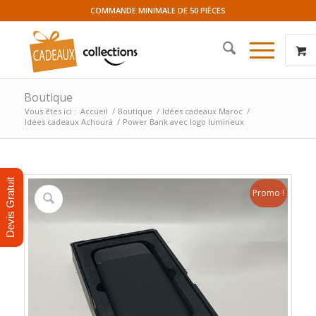
COMMANDE MINIMALE DE 50 PIÈCES
Boutique
Vous êtes ici :
Accueil
/
Boutique
/
Idées cadeaux Maroc
/
Idées cadeaux Achoura
/
Power Bank avec logo lumineux
Devis Gratuit
Promo !