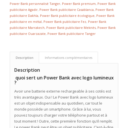
Power Bank personnalisé Tanger
,
Power Bank premium
,
Power Bank
publicitaire Agadir
,
Power Bank publicitaire Casablanca
,
Power Bank
publicitaire Dakhla
,
Power Bank publicitaire écologique
,
Power Bank
publicitaire en métal
,
Power Bank publicitaire Fez
,
Power Bank
publicitaire Marrakech
,
Power Bank publicitaire Meknès
,
Power Bank
publicitaire Ouarzazate
,
Power Bank publicitaire Tanger
Description
Informations complémentaires
Description
quoi sert un Power Bank avec logo lumineux
?
Avoir une batterie externe rechargeable à ses cotés est
très avantageux. Oui ! Le Power Bank avec logo lumineux
est un objet indispensable au quotidien, car tout le
monde possède un smartphone. Grâce à lui, vous
pouvez toujours charger votre téléphone partout et à
tout moment ! Outre, cette première fonction qu’il remplit.
Le power Bank peut être un objet publicitaire. C’est-à-dire