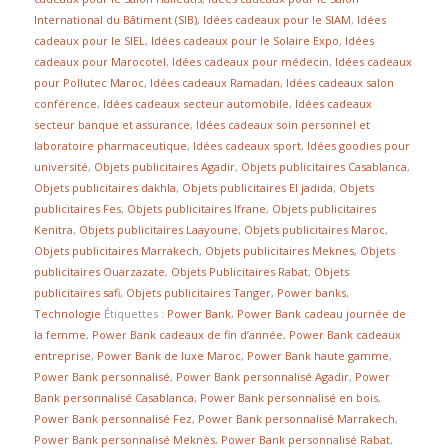
International du Bâtiment (SIB)
,
Idées cadeaux pour le SIAM
,
Idées
cadeaux pour le SIEL
,
Idées cadeaux pour le Solaire Expo
,
Idées
cadeaux pour Marocotel
,
Idées cadeaux pour médecin
,
Idées cadeaux
pour Pollutec Maroc
,
Idées cadeaux Ramadan
,
Idées cadeaux salon
conférence
,
Idées cadeaux secteur automobile
,
Idées cadeaux
secteur banque et assurance
,
Idées cadeaux soin personnel et
laboratoire pharmaceutique
,
Idées cadeaux sport
,
Idées goodies pour
université
,
Objets publicitaires Agadir
,
Objets publicitaires Casablanca
,
Objets publicitaires dakhla
,
Objets publicitaires El jadida
,
Objets
publicitaires Fes
,
Objets publicitaires Ifrane
,
Objets publicitaires
Kenitra
,
Objets publicitaires Laayoune
,
Objets publicitaires Maroc
,
Objets publicitaires Marrakech
,
Objets publicitaires Meknes
,
Objets
publicitaires Ouarzazate
,
Objets Publicitaires Rabat
,
Objets
publicitaires safi
,
Objets publicitaires Tanger
,
Power banks
,
Technologie
Étiquettes :
Power Bank
,
Power Bank cadeau journée de
la femme
,
Power Bank cadeaux de fin d’année
,
Power Bank cadeaux
entreprise
,
Power Bank de luxe Maroc
,
Power Bank haute gamme
,
Power Bank personnalisé
,
Power Bank personnalisé Agadir
,
Power
Bank personnalisé Casablanca
,
Power Bank personnalisé en bois
,
Power Bank personnalisé Fez
,
Power Bank personnalisé Marrakech
,
Power Bank personnalisé Meknès
,
Power Bank personnalisé Rabat
,