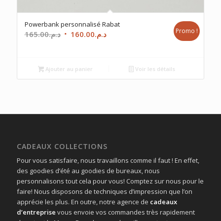
Powerbank personnalisé Rabat
Promo !
Le
Le
165.00
د.م.
160.00
د.م.
prix
prix
initial
actuel
était :
est :
Ajouter au panier
Voir les détails
د.م.160.00.
د.م.165.00.
CADEAUX COLLECTIONS
Pour vous satisfaire, nous travaillons comme il faut ! En effet,
des goodies d’été au goodies de bureaux, nous
personnalisons tout cela pour vous! Comptez sur nous pour le
faire! Nous disposons de techniques d’impression que l’on
apprécie les plus. En outre, notre agence de
cadeaux
d’entreprise
vous envoie vos commandes très rapidement