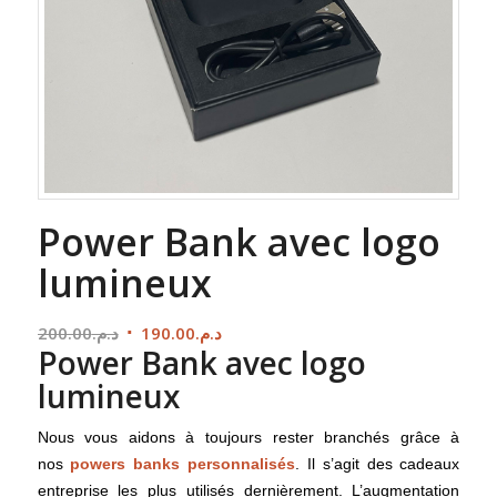
Power Bank avec logo
lumineux
Le
Le
200.00
د.م.
190.00
د.م.
Power Bank avec logo
prix
prix
initial
actuel
lumineux
était :
est :
د.م.190.00.
د.م.200.00.
Nous vous aidons à toujours rester branchés grâce à
nos
powers banks personnalisés
. Il s’agit des cadeaux
entreprise les plus utilisés dernièrement. L’augmentation