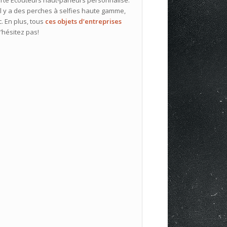
 il y a des perches à selfies haute gamme,
. En plus, tous
ces objets d’entreprises
’hésitez pas!