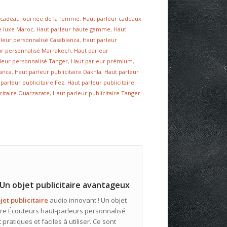
 cadeau journée de la femme
,
Haut parleur cadeaux
e luxe Maroc
,
Haut parleur haute gamme
,
Haut
rleur personnalisé Casablanca
,
Haut parleur
ur personnalisé Marrakech
,
Haut parleur
leur personnalisé Tanger
,
Haut parleur prémium
,
lanca
,
Haut parleur publicitaire Dakhla
,
Haut parleur
parleur publicitaire Fez
,
Haut parleur publicitaire
citaire Ouarzazate
,
Haut parleur publicitaire Tanger
Un objet publicitaire avantageux
jet publicitaire
audio innovant ! Un objet
paire Écouteurs haut-parleurs personnalisé
t pratiques et faciles à utiliser. Ce sont