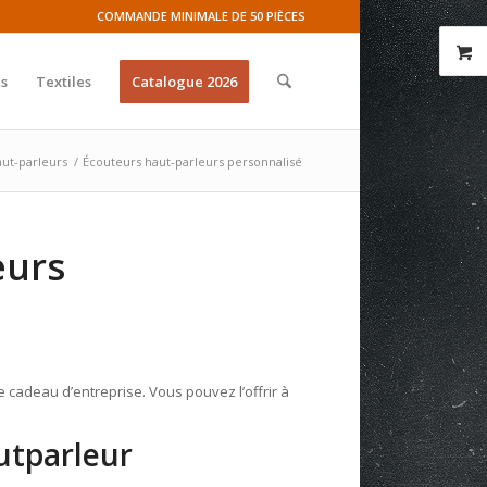
COMMANDE MINIMALE DE 50 PIÈCES
s
Textiles
Catalogue 2026
ut-parleurs
/
Écouteurs haut-parleurs personnalisé
eurs
 cadeau d’entreprise. Vous pouvez l’offrir à
autparleur