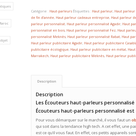
atiques
Catégorie :
Haut-parleurs
Étiquettes :
Haut parleur
,
Haut parleur
de fin d’année
,
Haut parleur cadeaux entreprise
,
Haut parleur d
Maroc
parleur personnalisé
,
Haut parleur personnalisé Agadir
,
Haut pa
personnalisé en bois
,
Haut parleur personnalisé Fez
,
Haut parle
personnalisé Meknès
,
Haut parleur personnalisé Rabat
,
Haut par
’objet
Haut parleur publicitaire Agadir
,
Haut parleur publicitaire Casab
publicitaire écologique
,
Haut parleur publicitaire en métal
,
Haut 
Marrakech
,
Haut parleur publicitaire Meknès
,
Haut parleur publi
Description
Description
Les Écouteurs haut-parleurs personnalisé
Écouteurs haut-parleurs personnalisé est 
Pour vous démarquer sur le marché, il vous faut un
ob
qui soit dans la tendance high tech. A cet effet, une 
est ce qu’il vous faut. En effet, ces petits appareils son