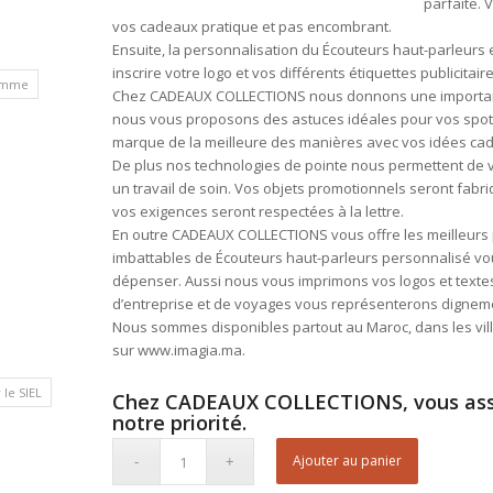
parfaite.
vos cadeaux pratique et pas encombrant.
Ensuite, la personnalisation du Écouteurs haut-parleurs 
inscrire votre logo et vos différents étiquettes publicitaire
homme
Chez CADEAUX COLLECTIONS nous donnons une importance
nous vous proposons des astuces idéales pour vos spots 
marque de la meilleure des manières avec vos idées cad
De plus nos technologies de pointe nous permettent de vou
un travail de soin. Vos objets promotionnels seront fabr
vos exigences seront respectées à la lettre.
En outre CADEAUX COLLECTIONS vous offre les meilleurs p
imbattables de Écouteurs haut-parleurs personnalisé vo
dépenser. Aussi nous vous imprimons vos logos et textes
d’entreprise et de voyages vous représenterons dignem
Nous sommes disponibles partout au Maroc, dans les vil
sur www.imagia.ma.
le SIEL
Chez CADEAUX COLLECTIONS, vous assur
notre priorité.
Ajouter au panier