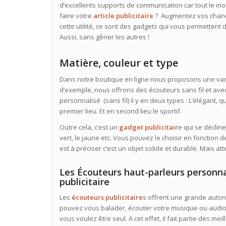
d’excellents supports de communication car tout le mon
faire votre
article publicitaire
? Augmentez vos chance
cette utilité, ce sont des gadgets qui vous permettent
Aussi, sans gêner les autres !
Matière, couleur et type
Dans notre boutique en ligne nous proposons une va
d’exemple, nous offrons des écouteurs sans fil et avec
personnalisé (sans fil) il y en deux types : L’élégant
premier lieu. Et en second lieu le sportif.
Outre cela, c’est un
gadget publicitair
e qui se déclin
vert, le jaune etc. Vous pouvez le choisir en fonction de
est à préciser c’est un objet solide et durable. Mais att
Les Écouteurs haut-parleurs person
publicitaire
Les
écouteurs publicitaire
s offrent une grande autono
pouvez vous balader, écouter votre musique ou audio
vous voulez être seul. A cet effet, il fait partie des meil