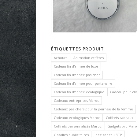
ÉTIQUETTES PRODUIT
Achoura
Animation et fêtes
Cadeau fin d'année de luxe
Cadeau fin d'année pas cher
Cadeau fin d'année pour partenaire
Cadeau fin d'année écologique
Cadeau pour cli
Cadeaux entreprises Maroc
Cadeaux pas chers pour la journée de la femme
Cadeaux écologiques Maroc
Coffrets cadeaux
Coffrets personnalisés Maroc
Gadgets pro Maro
Goodies publicitaires
Idée cadeau BTP