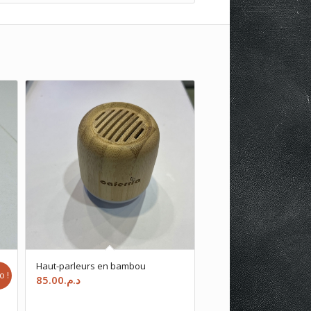
Haut-parleurs en bambou
o !
85.00
د.م.