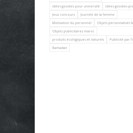
Idées goodies pour université
Idées goodies pr
Jeux concours
Journée de la femme
Motivation du personnel
Objets personnalisés 
Objets publicitaires maroc
produits écologiques et naturels
Publicité par l
Ramadan