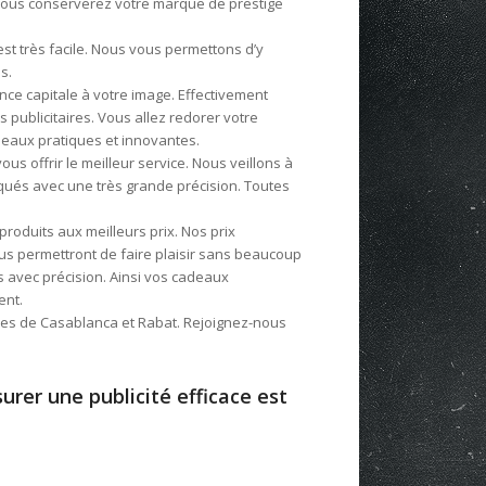
 Vous conserverez votre marque de prestige
est très facile. Nous vous permettons d’y
s.
 capitale à votre image. Effectivement
publicitaires. Vous allez redorer votre
eaux pratiques et innovantes.
s offrir le meilleur service. Nous veillons à
iqués avec une très grande précision. Toutes
roduits aux meilleurs prix. Nos prix
us permettront de faire plaisir sans beaucoup
 avec précision. Ainsi vos cadeaux
ent.
les de Casablanca et Rabat. Rejoignez-nous
er une publicité efficace est