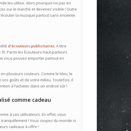
de les utilise. Alors pourquoi ne pas en
s sur le marché et devenez visible ! Outre
 d’écouter la musique partout sans enceinte.
riété
d’écouteurs publicitaires
. A titre
 fil. Parmi les Écouteurs haut-parleurs
, que vous pouvez emporter partout en
e en plusieurs couleurs. Comme le bleu, le
 vos goûts et de votre milieu. Toutefois, il
ention à l’acheter dans un endroit sûr !
nalisé comme cadeau
mie à ses utilisateurs. En effet, vous
 tranquillement ! Vous coupez du monde si
leurs cadeaux à offrir !