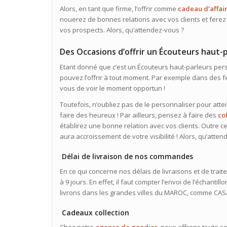
Alors, en tant que firme, l’offrir comme
cadeau d’affai
nouerez de bonnes relations avec vos clients et ferez 
vos prospects. Alors, qu’attendez-vous ?
Des Occasions d’offrir un Écouteurs haut-p
Etant donné que c’est un Écouteurs haut-parleurs per
pouvez l’offrir à tout moment. Par exemple dans des f
vous de voir le moment opportun !
Toutefois, n’oubliez pas de le personnaliser pour atte
faire des heureux ! Par ailleurs, pensez à faire des
co
établirez une bonne relation avec vos clients. Outre cel
aura accroissement de votre visibilité ! Alors, qu’atte
Délai de livraison de nos commandes
En ce qui concerne nos délais de livraisons et de tr
à 9 jours. En effet, il faut compter l’envoi de l’échantil
livrons dans les grandes villes du MAROC, comme C
Cadeaux collection
Chez notre
agence de goodies
,
nous offrons toute so