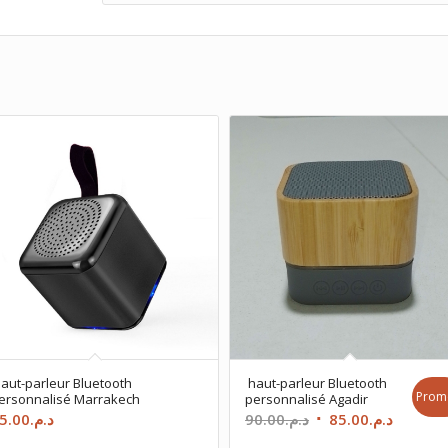
aut-parleur Bluetooth
haut-parleur Bluetooth
Prom
ersonnalisé Marrakech
personnalisé Agadir
Le
Le
5.00
د.م.
90.00
د.م.
85.00
د.م.
prix
prix