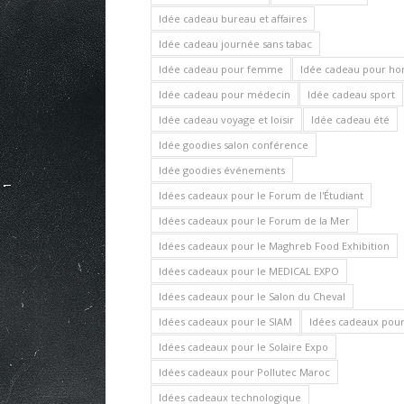
Idée cadeau bureau et affaires
Idée cadeau journée sans tabac
Idée cadeau pour femme
Idée cadeau pour 
Idée cadeau pour médecin
Idée cadeau sport
Idée cadeau voyage et loisir
Idée cadeau été
Idée goodies salon conférence
Idée goodies événements
Idées cadeaux pour le Forum de l'Étudiant
Idées cadeaux pour le Forum de la Mer
Idées cadeaux pour le Maghreb Food Exhibition
Idées cadeaux pour le MEDICAL EXPO
Idées cadeaux pour le Salon du Cheval
Idées cadeaux pour le SIAM
Idées cadeaux pour 
Idées cadeaux pour le Solaire Expo
Idées cadeaux pour Pollutec Maroc
Idées cadeaux technologique