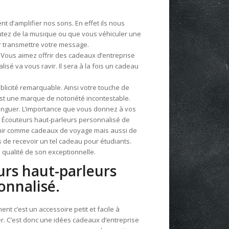
 d’amplifier nos sons. En effet ils nous
utez de la musique ou que vous véhiculer une
our transmettre votre message.
 Vous aimez offrir des cadeaux d’entreprise
isé va vous ravir. Il sera à la fois un cadeau
publicité remarquable. Ainsi votre touche de
’est une marque de notoriété incontestable.
tinguer. L’importance que vous donnez à vos
cet Écouteurs haut-parleurs personnalisé de
nvenir comme cadeaux de voyage mais aussi de
s de recevoir un tel cadeau pour étudiants.
e qualité de son exceptionnelle.
urs haut-parleurs
onnalisé.
nt c’est un accessoire petit et facile à
r. C’est donc une idées cadeaux d’entreprise