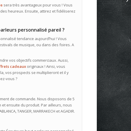
re
sera très avantageux pour vous ! Vous
des heureux. Ensuite, attirez et fidéliserez
arleurs personnalisé pareil ?
sonnalisé tendance aujourd’hui ! Vous
estivals de musique, ou dans des foires. A
indre vos objectifs commerciaux. Aussi,
ffrets cadeaux
originaux ! Ainsi, vous
a, vos prospects se multiplieront et il y
ndez-vous ?
aitement de commande. Nous disposons de 5
lon et ensuite du produit. Par ailleurs, nous
ASABLANCA, TANGER, MARRAKECH et AGADIR.
rte Écouteurs haut-parleurs personnalisé.