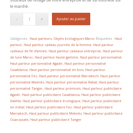
le marché.
Ajouter au panier
Catégories :
Haut-parleurs
,
Objets écologiques Maroc
Étiquettes :
Haut
parleur
,
Haut parleur cadeau journée de la femme
,
Haut parleur
cadeaux de fin d’année
,
Haut parleur cadeaux entreprise
,
Haut parleur
de luxe Maroc
,
Haut parleur haute gamme
,
Haut parleur personnalisé
,
Haut parleur personnalisé Agadir
,
Haut parleur personnalisé
Casablanca
,
Haut parleur personnalisé en bois
,
Haut parleur
personnalisé Fez
,
Haut parleur personnalisé Marrakech
,
Haut parleur
personnalisé Meknès
,
Haut parleur personnalisé Rabat
,
Haut parleur
personnalisé Tanger
,
Haut parleur prémium
,
Haut parleur publicitaire
Agadir
,
Haut parleur publicitaire Casablanca
,
Haut parleur publicitaire
Dakhla
,
Haut parleur publicitaire écologique
,
Haut parleur publicitaire
en métal
,
Haut parleur publicitaire Fez
,
Haut parleur publicitaire
Marrakech
,
Haut parleur publicitaire Meknès
,
Haut parleur publicitaire
Ouarzazate
,
Haut parleur publicitaire Tanger