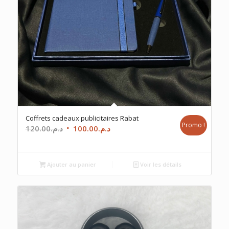
Coffrets cadeaux publicitaires Rabat
Promo !
Le
Le
120.00
د.م.
100.00
د.م.
prix
prix
initial
actuel
était :
est :
Ajouter au panier
Voir les détails
د.م.100.00.
د.م.120.00.