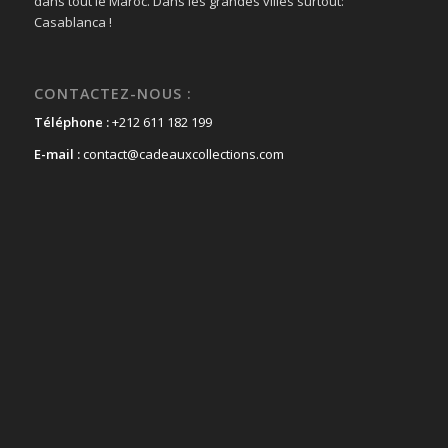
dans tout le Maroc. Dans les grandes villes surtout:
Casablanca !
CONTACTEZ-NOUS :
Téléphone :
+212 611 182 199
E-mail :
contact@cadeauxcollections.com