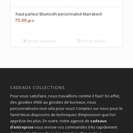
haut-parleur Bluetooth personnalisé Marrakech
75.00
د.م.
Ajouter au panier
Voir les détails
CADEAUX COLLECTIONS
Pour vous satisfaire, nous travaillons comme il faut ! En effet,
des goodies d’été au goodies de bureaux, nous
personnalisons tout cela pour vous! Comptez sur nous pour le
faire! Nous disposons de techniques d’impression que l’on
apprécie les plus. En outre, notre agence de
cadeaux
d’entreprise
vous envoie vos commandes très rapidement