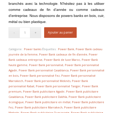
branchés avec la technologie. N’hésitez pas à les utiliser
comme cadeaux de fin d’année ou comme cadeaux
d’entreprise. Nous disposons de powers banks en bois, cuir,
métal ou bien plastique.
Ajouter au panier
Catégorie :
Power banks
Étiquettes :
Power Bank
,
Power Bank cadeau
journée de la femme
,
Power Bank cadeaux de fin d’année
,
Power
Bank cadeaux entreprise
,
Power Bank de luxe Maroc
,
Power Bank
haute gamme
,
Power Bank personnalisé
,
Power Bank personnalisé
Agadir
,
Power Bank personnalisé Casablanca
,
Power Bank personnalisé
en bois
,
Power Bank personnalisé Fez
,
Power Bank personnalisé
Marrakech
,
Power Bank personnalisé Meknès
,
Power Bank
personnalisé Rabat
,
Power Bank personnalisé Tanger
,
Power Bank
premium
,
Power Bank publicitaire Agadir
,
Power Bank publicitaire
Casablanca
,
Power Bank publicitaire Dakhla
,
Power Bank publicitaire
écologique
,
Power Bank publicitaire en métal
,
Power Bank publicitaire
Fez
,
Power Bank publicitaire Marrakech
,
Power Bank publicitaire
Meknès
,
Power Bank publicitaire Ouarzazate
,
Power Bank publicitaire