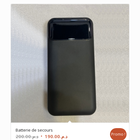
Batterie de secours
Promo !
Le
Le
200.00
د.م.
190.00
د.م.