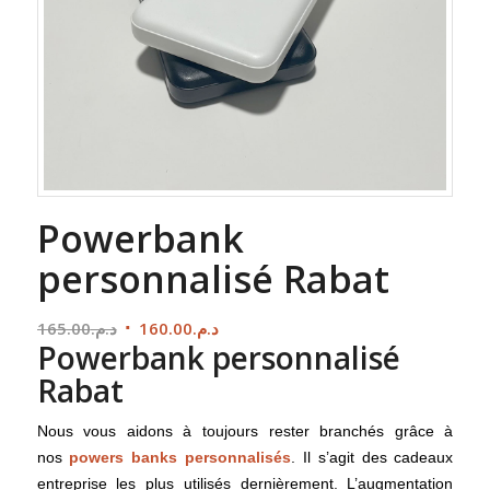
Powerbank
personnalisé Rabat
Le
Le
165.00
د.م.
160.00
د.م.
Powerbank personnalisé
prix
prix
initial
actuel
Rabat
était :
est :
د.م.160.00.
د.م.165.00.
Nous vous aidons à toujours rester branchés grâce à
nos
powers banks personnalisés
. Il s’agit des cadeaux
entreprise les plus utilisés dernièrement. L’augmentation