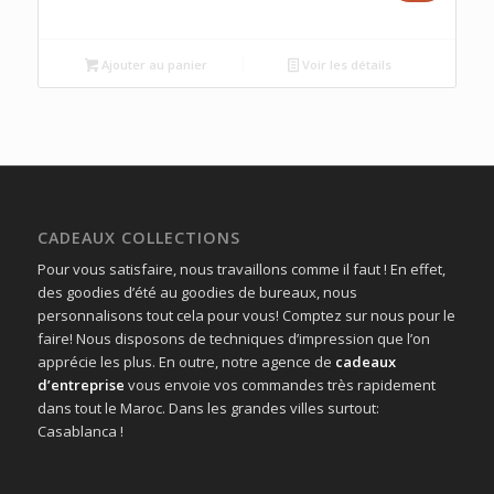
prix
prix
initial
actuel
était :
est :
Ajouter au panier
Voir les détails
د.م.190.00.
د.م.200.00.
CADEAUX COLLECTIONS
Pour vous satisfaire, nous travaillons comme il faut ! En effet,
des goodies d’été au goodies de bureaux, nous
personnalisons tout cela pour vous! Comptez sur nous pour le
faire! Nous disposons de techniques d’impression que l’on
apprécie les plus. En outre, notre agence de
cadeaux
d’entreprise
vous envoie vos commandes très rapidement
dans tout le Maroc. Dans les grandes villes surtout:
Casablanca !