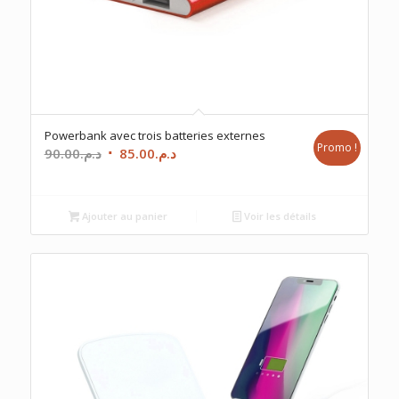
Powerbank avec trois batteries externes
Promo !
Le
Le
90.00
د.م.
85.00
د.م.
prix
prix
initial
actuel
était :
est :
Ajouter au panier
Voir les détails
د.م.85.00.
د.م.90.00.