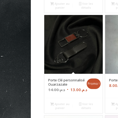
Ajouter au
Voir les
Aj
panier
détails
p
Porte Clé personnalisé
Porte
Promo !
Ouarzazate
8.00
Le
Le
14.00
د.م.
13.00
د.م.
prix
prix
initial
actuel
Ajouter au
Voir les
Aj
était :
est :
panier
détails
p
د.م.13.00.
د.م.14.00.