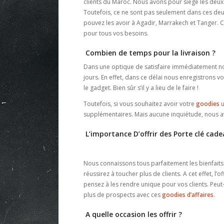
clients du Maroc. Nous avons pour siège les deu
Toutefois, ce ne sont pas seulement dans ces de
pouvez les avoir à Agadir, Marrakech et Tanger. Ces
pour tous vos besoins.
Combien de temps pour la livraison ?
Dans une optique de satisfaire immédiatement nos
jours. En effet, dans ce délai nous enregistrons 
le gadget. Bien sûr s’il y a lieu de le faire !
Toutefois, si vous souhaitez avoir votre
goodies
u
supplémentaires. Mais aucune inquiétude, nous av
L’importance D’offrir des Porte clé ca
Nous connaissons tous parfaitement les bienfaits
réussirez à toucher plus de clients. A cet effet, l’
pensez à les rendre unique pour vos clients. Peut
plus de prospects avec ces
goodies d’affaires
.
A quelle occasion les offrir ?