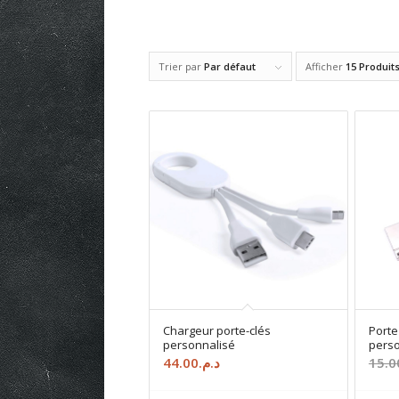
Trier par
Par défaut
Afficher
15 Produit
Chargeur porte-clés
Porte
personnalisé
perso
44.00
د.م.
15.0