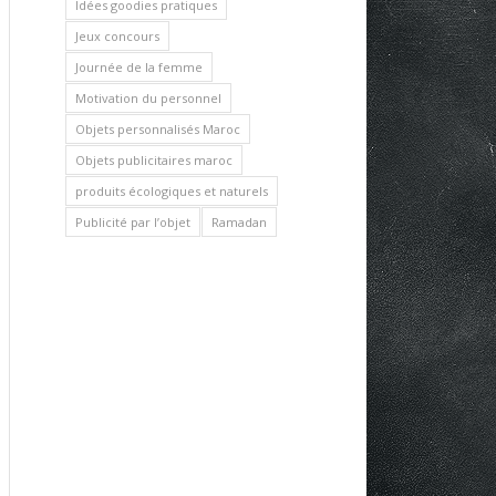
Idées goodies pratiques
Jeux concours
Journée de la femme
Motivation du personnel
Objets personnalisés Maroc
Objets publicitaires maroc
produits écologiques et naturels
Publicité par l’objet
Ramadan