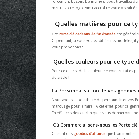
forcément besoin. De même si vous travaillez dans
mettre votre logo. Ainsi accroître votre visibilité !
Quelles matières pour ce typ
Cet
Porte clé cadeaux de fin d’année
est générale
Cependant, si vous voulez différents modèles, il y 
vous proposons !
Quelles couleurs pour ce type d’
Pour ce qui est de la couleur, ne vous en faites pas 
du siècle !
La Personnalisation de vos goodies d
Nous avons la possibilité de personnaliser vos P
marquage pour le faire ! A cet effet, pour ce gen
En effet ces deux techniques vous donneront une be
Où Commercialisons-nous les Porte clé 
Ce sont des
goodies d’affaires
que bon nombre d’e