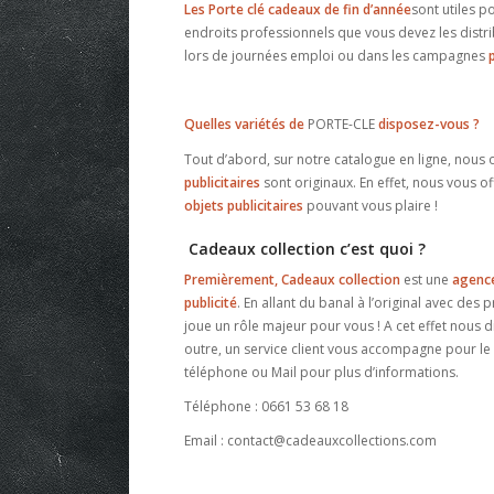
Les Porte clé cadeaux de fin d’année
sont utiles po
endroits professionnels que vous devez les distri
lors de journées emploi ou dans les campagnes
Quelles variétés de
PORTE-CLE
disposez-vous ?
Tout d’abord, sur notre catalogue en ligne, nous 
publicitaires
sont originaux. En effet, nous vous o
objets publicitaires
pouvant vous plaire !
Cadeaux collection c’est quoi ?
Premièrement, Cadeaux collection
est une
agenc
publicité
. En allant du banal à l’original avec des
joue un rôle majeur pour vous ! A cet effet nou
outre, un service client vous accompagne pour le 
téléphone ou Mail pour plus d’informations.
Téléphone : 0661 53 68 18
Email : contact@cadeauxcollections.com