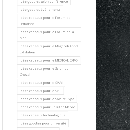
Idée goodies salon conférence
Idée goodies événements
Idées cadeaux pour le Forum de
l'Étudiant
Idées cadeaux pour le Forum de la
Mer
Idées cadeaux pour le Maghreb Food
Exhibition
Idées cadeaux pour le MEDICAL EXPO
Idées cadeaux pour le Salon du
Cheval
Idées cadeaux pour le SIAM
Idées cadeaux pour le SIEL
Idées cadeaux pour le Solaire Expo
Idées cadeaux pour Pollutec Maroc
Idées cadeaux technologique
Idées goodies pour université