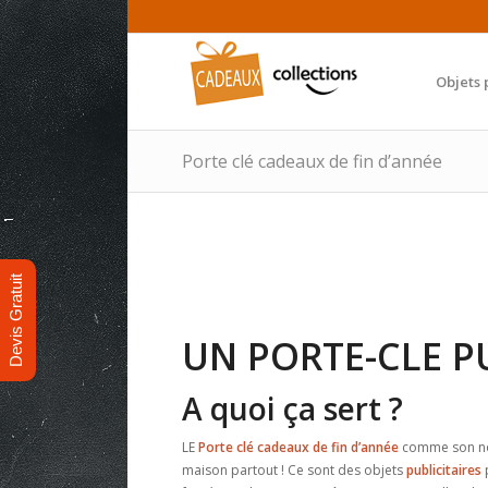
Objets 
Porte clé cadeaux de fin d’année
Devis Gratuit
UN PORTE-CLE P
A quoi ça sert ?
LE
Porte clé cadeaux de fin d’année
comme son nom
maison partout ! Ce sont des objets
publicitaires
p