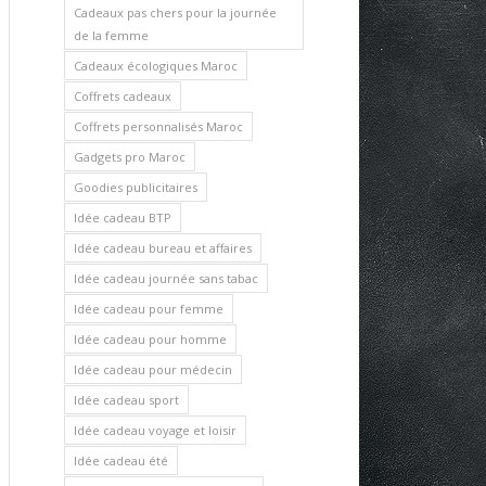
Cadeaux pas chers pour la journée
de la femme
Cadeaux écologiques Maroc
Coffrets cadeaux
Coffrets personnalisés Maroc
Gadgets pro Maroc
Goodies publicitaires
Idée cadeau BTP
Idée cadeau bureau et affaires
Idée cadeau journée sans tabac
Idée cadeau pour femme
Idée cadeau pour homme
Idée cadeau pour médecin
Idée cadeau sport
Idée cadeau voyage et loisir
Idée cadeau été