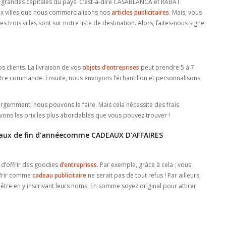
x grandes capitales du pays. C’est-à-dire CASABLANCA et RABAT.
ux villes que nous commercialisons nos
articles publicitaires
. Mais, vous
 trois villes sont sur notre liste de destination. Alors, faites-nous signe
 clients. La livraison de vos
objets d’entreprises
peut prendre 5 à 7
votre commande. Ensuite, nous envoyons l’échantillon et personnalisons
rgemment, nous pouvons le faire. Mais cela nécessite des frais
ons les prix les plus abordables que vous pouvez trouver !
deaux de fin d’annéecomme CADEAUX D’AFFAIRES
 d’offrir des goodies
d’entreprises
. Par exemple, grâce à cela ; vous
offrir comme
cadeau publicitaire
ne serait pas de tout refus ! Par ailleurs,
-être en y inscrivant leurs noms. En somme soyez original pour attirer