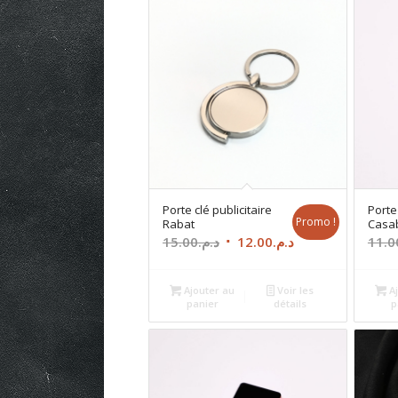
Porte clé publicitaire
Porte 
Promo !
Rabat
Casa
Le
Le
15.00
د.م.
12.00
د.م.
11.0
prix
prix
initial
actuel
Ajouter au
Voir les
Aj
était :
est :
panier
détails
p
د.م.12.00.
د.م.15.00.