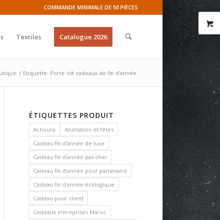
COMMANDE MINIMALE DE 50 PIÈCES
s
Textiles
Catalogue 2026
utique
/
Etiquette: Porte clé cadeaux de fin d’année
ÉTIQUETTES PRODUIT
Achoura
Animation et fêtes
Cadeau fin d'année de luxe
Cadeau fin d'année pas cher
Cadeau fin d'année pour partenaire
Cadeau fin d'année écologique
Cadeau pour client
Cadeaux entreprises Maroc