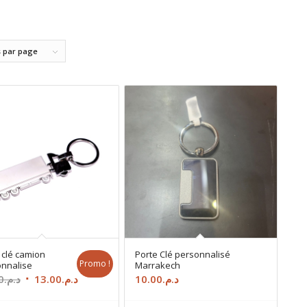
s par page
 clé camion
Porte Clé personnalisé
Promo !
nnalise
Marrakech
Le
Le
0
د.م.
13.00
د.م.
10.00
د.م.
prix
prix