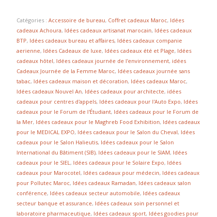
Catégories :
Accessoire de bureau
,
Coffret cadeaux Maroc
,
Idées
cadeaux Achoura
,
Idées cadeaux artisanat marocain
,
Idées cadeaux
BTP
,
Idées cadeaux bureau et affaires
,
Idées cadeaux companie
aerienne
,
Idées Cadeaux de luxe
,
Idées cadeaux été et Plage
,
Idées
cadeaux hôtel
,
Idées cadeaux journée de l'environnement
,
idées
Cadeaux Journée de la Femme Maroc
,
Idées cadeaux journée sans
tabac
,
Idées cadeaux maison et décoration
,
Idées cadeaux Maroc
,
Idées cadeaux Nouvel An
,
Idées cadeaux pour architecte
,
idées
cadeaux pour centres d'appels
,
Idées cadeaux pour l'Auto Expo
,
Idées
cadeaux pour le Forum de l'Étudiant
,
Idées cadeaux pour le Forum de
la Mer
,
Idées cadeaux pour le Maghreb Food Exhibition
,
Idées cadeaux
pour le MEDICAL EXPO
,
Idées cadeaux pour le Salon du Cheval
,
Idées
cadeaux pour le Salon Halieutis
,
Idées cadeaux pour le Salon
International du Bâtiment (SIB)
,
Idées cadeaux pour le SIAM
,
Idées
cadeaux pour le SIEL
,
Idées cadeaux pour le Solaire Expo
,
Idées
cadeaux pour Marocotel
,
Idées cadeaux pour médecin
,
Idées cadeaux
pour Pollutec Maroc
,
Idées cadeaux Ramadan
,
Idées cadeaux salon
conférence
,
Idées cadeaux secteur automobile
,
Idées cadeaux
secteur banque et assurance
,
Idées cadeaux soin personnel et
laboratoire pharmaceutique
,
Idées cadeaux sport
,
Idées goodies pour