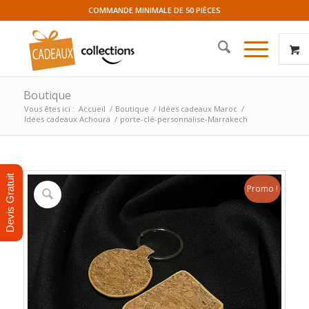
COMMANDE MINIMALE DE 50 PIÈCES
Boutique
Vous êtes ici :
Accueil
/
Boutique
/
Idées cadeaux Maroc
/
Idées cadeaux Achoura
/
porte-clé-personnalise-Marrakech
Devis Gratuit
Promo !