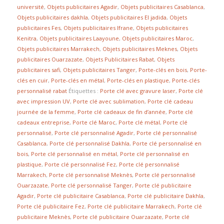
université
,
Objets publicitaires Agadir
,
Objets publicitaires Casablanca
,
Objets publicitaires dakhla
,
Objets publicitaires El jadida
,
Objets
publicitaires Fes
,
Objets publicitaires Ifrane
,
Objets publicitaires
Kenitra
,
Objets publicitaires Laayoune
,
Objets publicitaires Maroc
,
Objets publicitaires Marrakech
,
Objets publicitaires Meknes
,
Objets
publicitaires Ouarzazate
,
Objets Publicitaires Rabat
,
Objets
publicitaires safi
,
Objets publicitaires Tanger
,
Porte-clés en bois
,
Porte-
clés en cuir
,
Porte-clés en métal
,
Porte-clés en plastique
,
Porte-clés
personnalisé rabat
Étiquettes :
Porte clé avec gravure laser
,
Porte clé
avec impression UV
,
Porte clé avec sublimation
,
Porte clé cadeau
journée de la femme
,
Porte clé cadeaux de fin d’année
,
Porte clé
cadeaux entreprise
,
Porte clé Maroc
,
Porte clé métal
,
Porte clé
personnalisé
,
Porte clé personnalisé Agadir
,
Porte clé personnalisé
Casablanca
,
Porte clé personnalisé Dakhla
,
Porte clé personnalisé en
bois
,
Porte clé personnalisé en métal
,
Porte clé personnalisé en
plastique
,
Porte clé personnalisé Fez
,
Porte clé personnalisé
Marrakech
,
Porte clé personnalisé Meknès
,
Porte clé personnalisé
Ouarzazate
,
Porte clé personnalisé Tanger
,
Porte clé publicitaire
Agadir
,
Porte clé publicitaire Casablanca
,
Porte clé publicitaire Dakhla
,
Porte clé publicitaire Fez
,
Porte clé publicitaire Marrakech
,
Porte clé
publicitaire Meknès
,
Porte clé publicitaire Ouarzazate
,
Porte clé