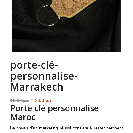
porte-clé-
personnalise-
Marrakech
Le
Le
10.00
د.م.
8.00
د.م.
Porte clé personnalise
prix
prix
initial
actuel
Maroc
était :
est :
د.م.8.00.
د.م.10.00.
Le noyau d’un marketing réussi consiste à rester pertinent