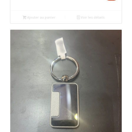
prix
prix
initial
actuel
était :
est :
Ajouter au panier
Voir les détails
د.م.13.00.
د.م.15.00.