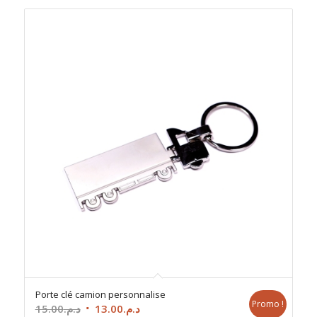
Porte clé camion personnalise
Promo !
Le
Le
15.00
د.م.
13.00
د.م.