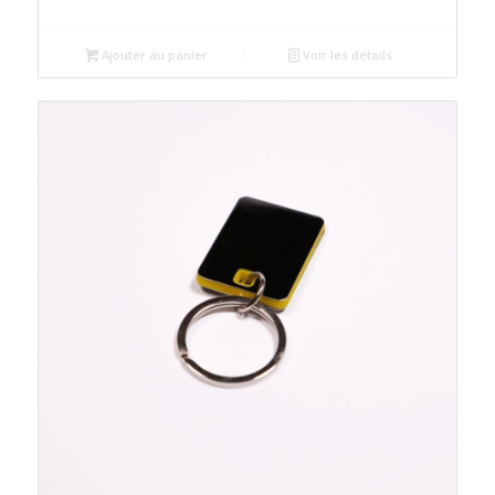
prix
prix
initial
actuel
était :
est :
Ajouter au panier
Voir les détails
د.م.12.00.
د.م.15.00.