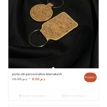
porte-clé-personnalise-Marrakech
Promo !
Le
Le
10.00
د.م.
8.00
د.م.
prix
prix
initial
actuel
était :
est :
Ajouter au panier
Voir les détails
د.م.8.00.
د.م.10.00.