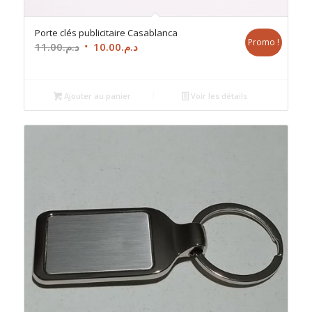
Porte clés publicitaire Casablanca
Promo !
Le
Le
11.00
د.م.
10.00
د.م.
prix
prix
initial
actuel
était :
est :
Ajouter au panier
Voir les détails
د.م.10.00.
د.م.11.00.