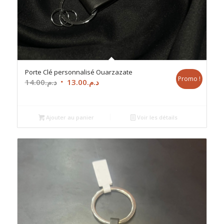
Porte Clé personnalisé Ouarzazate
Promo !
Le
Le
14.00
د.م.
13.00
د.م.
prix
prix
initial
actuel
était :
est :
Ajouter au panier
Voir les détails
د.م.13.00.
د.م.14.00.