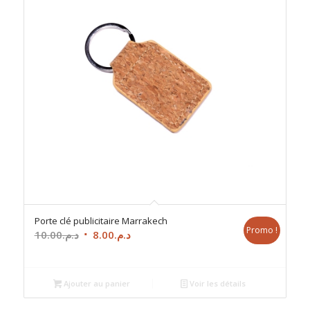
Porte clé publicitaire Marrakech
Promo !
Le
Le
10.00
د.م.
8.00
د.م.
prix
prix
initial
actuel
était :
est :
Ajouter au panier
Voir les détails
د.م.8.00.
د.م.10.00.