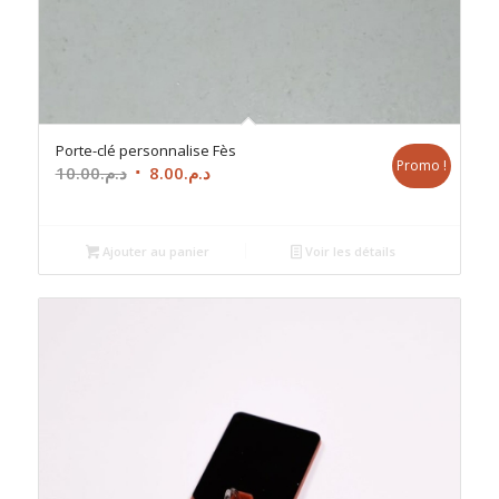
Porte-clé personnalise Fès
Promo !
Le
Le
10.00
د.م.
8.00
د.م.
prix
prix
initial
actuel
était :
est :
Ajouter au panier
Voir les détails
د.م.8.00.
د.م.10.00.