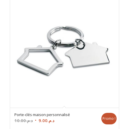
Porte-clés maison personnalisé
Promo !
Le
Le
10.00
د.م.
9.00
د.م.
prix
prix