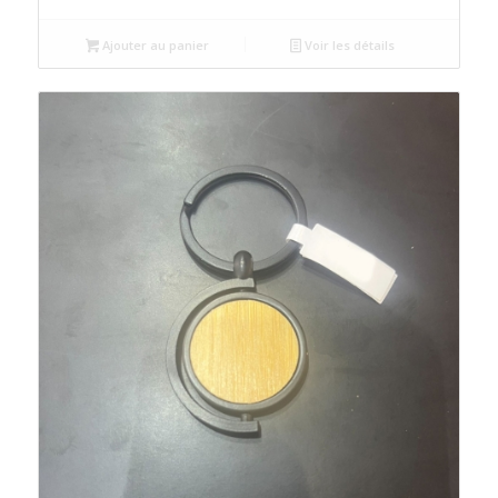
initial
actuel
était :
est :
Ajouter au panier
Voir les détails
د.م.9.00.
د.م.10.00.