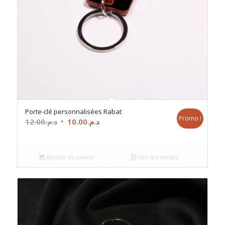
Porte-clé personnalisées Rabat
Promo !
Le
Le
12.00
د.م.
10.00
د.م.
prix
prix
initial
actuel
était :
est :
Ajouter au panier
Voir les détails
د.م.10.00.
د.م.12.00.