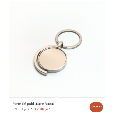
Porte clé publicitaire Rabat
Promo !
Le
Le
15.00
د.م.
12.00
د.م.