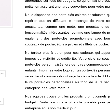
abordables sur tous les budgets, ce qui en fait le produ
petits, en assurant une large couverture pour votre m
Nous disposons des porte-clés colorés et robustes qu
repérer tout en diffusant le message de votre so
amusantes, comme une moto, une moustache ou u
fonctionnalités intéressantes, comme une lampe de p
également des porte-clés promotionnels avec bouss
couteaux de poche, étuis à pilules et sifflets de poche.
Ne tardez plus à opter pour ces cadeaux qui appor
termes de visibilité et crédibilité. Votre cible se so
porte-clés personnalisés lors de foires commerciales
enfants. Imprimez votre logo sur un porte-clés personn
ent
se sentiront comme s’ils ont reçu la clé de la ville. Et
leurs porte-clés personnalisés au fond de leurs sacs
entreprise et à votre marque.
Nos équipes trouveront les produits promotionnels pa
c
budget. Contactez-nous le plus vite possible pour pe
entreprise sous son meilleur jour.