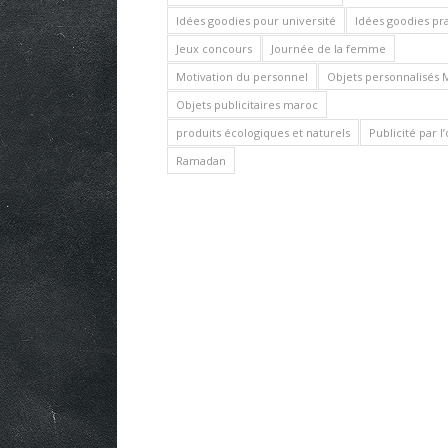
Idées goodies pour université
Idées goodies pr
Jeux concours
Journée de la femme
Motivation du personnel
Objets personnalisés 
Objets publicitaires maroc
produits écologiques et naturels
Publicité par l
Ramadan