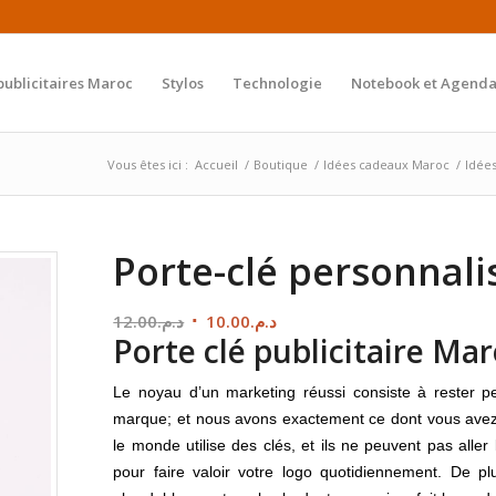
publicitaires Maroc
Stylos
Technologie
Notebook et Agenda
Vous êtes ici :
Accueil
/
Boutique
/
Idées cadeaux Maroc
/
Idée
Porte-clé personnali
Le
Le
12.00
د.م.
10.00
د.م.
Porte clé publicitaire Ma
prix
prix
initial
actuel
Le noyau d’un marketing réussi consiste à rester per
était :
est :
marque; et nous avons exactement ce dont vous avez 
د.م.10.00.
د.م.12.00.
le monde utilise des clés, et ils ne peuvent pas aller
pour faire valoir votre logo quotidiennement. De pl