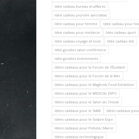
Idée cadeau bureau et affaires
Idée cadeau journée sans tabac
Idée cadeau pour femme
Idée cadeau pour 
Idée cadeau pour médecin
Idée cadeau sport
Idée cadeau voyage et loisir
Idée cadeau été
Idée goodies salon conférence
Idée goodies événements
Idées cadeaux pour le Forum de l'Étudiant
Idées cadeaux pour le Forum de la Mer
Idées cadeaux pour le Maghreb Food Exhibition
Idées cadeaux pour le MEDICAL EXPO
Idées cadeaux pour le Salon du Cheval
Idées cadeaux pour le SIAM
Idées cadeaux pour 
Idées cadeaux pour le Solaire Expo
Idées cadeaux pour Pollutec Maroc
Idées cadeaux technologique