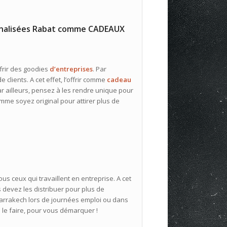
onnalisées Rabat comme CADEAUX
frir des goodies
d’entreprises
. Par
 clients. A cet effet, l’offrir comme
cadeau
ar ailleurs, pensez à les rendre unique pour
omme soyez original pour attirer plus de
ous ceux qui travaillent en entreprise. A cet
 devez les distribuer pour plus de
rrakech lors de journées emploi ou dans
e le faire, pour vous démarquer !