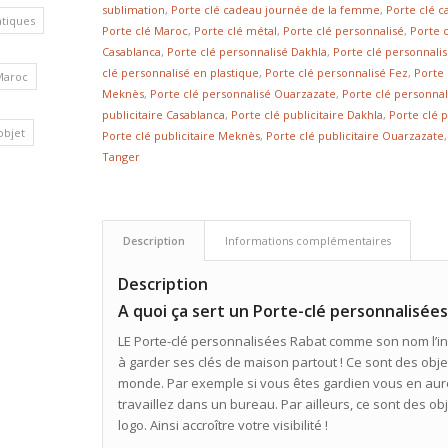
sublimation
,
Porte clé cadeau journée de la femme
,
Porte clé c
atiques
Porte clé Maroc
,
Porte clé métal
,
Porte clé personnalisé
,
Porte 
Casablanca
,
Porte clé personnalisé Dakhla
,
Porte clé personnalis
clé personnalisé en plastique
,
Porte clé personnalisé Fez
,
Porte
Maroc
Meknès
,
Porte clé personnalisé Ouarzazate
,
Porte clé personna
publicitaire Casablanca
,
Porte clé publicitaire Dakhla
,
Porte clé p
’objet
Porte clé publicitaire Meknès
,
Porte clé publicitaire Ouarzazate
Tanger
Description
Informations complémentaires
Description
A quoi ça sert un Porte-clé personnalisée
LE Porte-clé personnalisées Rabat comme son nom l’ind
à garder ses clés de maison partout ! Ce sont des obj
monde. Par exemple si vous êtes gardien vous en au
travaillez dans un bureau. Par ailleurs, ce sont des o
logo. Ainsi accroître votre visibilité !