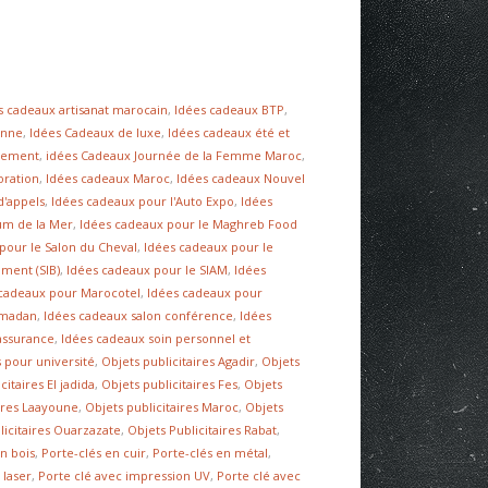
s cadeaux artisanat marocain
,
Idées cadeaux BTP
,
enne
,
Idées Cadeaux de luxe
,
Idées cadeaux été et
nnement
,
idées Cadeaux Journée de la Femme Maroc
,
oration
,
Idées cadeaux Maroc
,
Idées cadeaux Nouvel
d'appels
,
Idées cadeaux pour l'Auto Expo
,
Idées
um de la Mer
,
Idées cadeaux pour le Maghreb Food
pour le Salon du Cheval
,
Idées cadeaux pour le
iment (SIB)
,
Idées cadeaux pour le SIAM
,
Idées
 cadeaux pour Marocotel
,
Idées cadeaux pour
amadan
,
Idées cadeaux salon conférence
,
Idées
assurance
,
Idées cadeaux soin personnel et
 pour université
,
Objets publicitaires Agadir
,
Objets
citaires El jadida
,
Objets publicitaires Fes
,
Objets
aires Laayoune
,
Objets publicitaires Maroc
,
Objets
licitaires Ouarzazate
,
Objets Publicitaires Rabat
,
n bois
,
Porte-clés en cuir
,
Porte-clés en métal
,
 laser
,
Porte clé avec impression UV
,
Porte clé avec