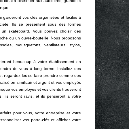
it idéal à distribuer aux auditoires, grands et
arque.
i garderont vos clés organisées et faciles à
ciété. Ils se présentent sous des formes
n skateboard. Vous pouvez choisir des
oche ou un ouvre-bouteille. Nous proposons
oles, mousquetons, ventilateurs, stylos,
teront beaucoup à votre établissement en
uviendra de vous à long terme. Installez des
 et regardez-les se faire prendre comme des
alisé en similicuir et argent et vos employés
 lorsque vos employés et vos clients trouveront
, ils seront ravis, et ils penseront à votre
rfaits pour vous, votre entreprise et votre
rsonnaliser vos porte-clés et afficher votre