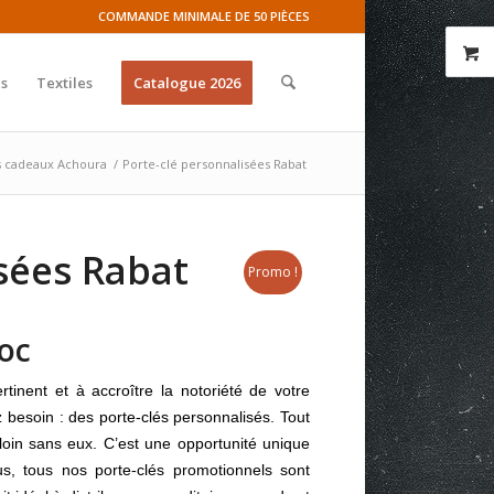
COMMANDE MINIMALE DE 50 PIÈCES
s
Textiles
Catalogue 2026
s cadeaux Achoura
/
Porte-clé personnalisées Rabat
sées Rabat
Promo !
roc
tinent et à accroître la notoriété de votre
besoin : des porte-clés personnalisés. Tout
 loin sans eux. C’est une opportunité unique
us, tous nos porte-clés promotionnels sont