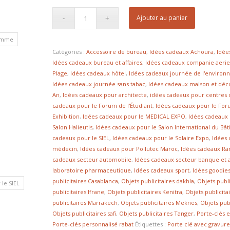
Ajouter au panier
homme
Catégories :
Accessoire de bureau
,
Idées cadeaux Achoura
,
Idée
Idées cadeaux bureau et affaires
,
Idées cadeaux companie aeri
Plage
,
Idées cadeaux hôtel
,
Idées cadeaux journée de l'enviro
Idées cadeaux journée sans tabac
,
Idées cadeaux maison et déc
An
,
Idées cadeaux pour architecte
,
idées cadeaux pour centres 
cadeaux pour le Forum de l'Étudiant
,
Idées cadeaux pour le For
Exhibition
,
Idées cadeaux pour le MEDICAL EXPO
,
Idées cadeaux 
Salon Halieutis
,
Idées cadeaux pour le Salon International du Bât
cadeaux pour le SIEL
,
Idées cadeaux pour le Solaire Expo
,
Idées
médecin
,
Idées cadeaux pour Pollutec Maroc
,
Idées cadeaux R
cadeaux secteur automobile
,
Idées cadeaux secteur banque et 
laboratoire pharmaceutique
,
Idées cadeaux sport
,
Idées goodies
publicitaires Casablanca
,
Objets publicitaires dakhla
,
Objets publi
le SIEL
publicitaires Ifrane
,
Objets publicitaires Kenitra
,
Objets publicit
publicitaires Marrakech
,
Objets publicitaires Meknes
,
Objets pub
Objets publicitaires safi
,
Objets publicitaires Tanger
,
Porte-clés e
Porte-clés personnalisé rabat
Étiquettes :
Porte clé avec gravure