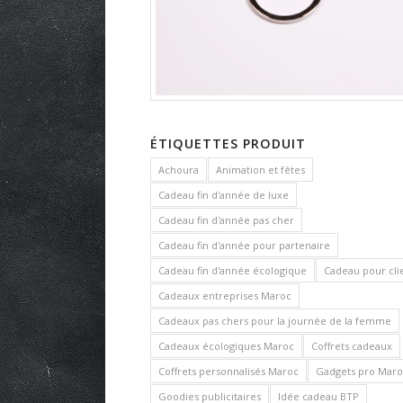
ÉTIQUETTES PRODUIT
Achoura
Animation et fêtes
Cadeau fin d'année de luxe
Cadeau fin d'année pas cher
Cadeau fin d'année pour partenaire
Cadeau fin d'année écologique
Cadeau pour cli
Cadeaux entreprises Maroc
Cadeaux pas chers pour la journée de la femme
Cadeaux écologiques Maroc
Coffrets cadeaux
Coffrets personnalisés Maroc
Gadgets pro Maro
Goodies publicitaires
Idée cadeau BTP