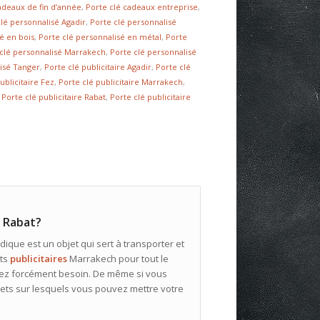
adeaux de fin d’année
,
Porte clé cadeaux entreprise
,
clé personnalisé Agadir
,
Porte clé personnalisé
é en bois
,
Porte clé personnalisé en métal
,
Porte
 clé personnalisé Marrakech
,
Porte clé personnalisé
lisé Tanger
,
Porte clé publicitaire Agadir
,
Porte clé
ublicitaire Fez
,
Porte clé publicitaire Marrakech
,
,
Porte clé publicitaire Rabat
,
Porte clé publicitaire
s Rabat?
ique est un objet qui sert à transporter et
ets
publicitaires
Marrakech pour tout le
rez forcément besoin. De même si vous
bjets sur lesquels vous pouvez mettre votre