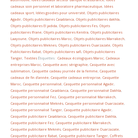
cadeaux soin personnel et laboratoire pharmaceutique
,
Idées
cadeaux sport
,
Idées goodies pour université
,
Objets publicitaires
Agadir
,
Objets publicitaires Casablanca
,
Objets publicitaires dakhla
,
Objets publicitaires El jadida
,
Objets publicitaires Fes
,
Objets
publicitaires Ifrane
,
Objets publicitaires Kenitra
,
Objets publicitaires
Laayoune
,
Objets publicitaires Maroc
,
Objets publicitaires Marrakech
,
Objets publicitaires Meknes
,
Objets publicitaires Ouarzazate
,
Objets
Publicitaires Rabat
,
Objets publicitaires safi
,
Objets publicitaires
Tanger
,
Textiles
Étiquettes :
Cadeaux écologiques Maroc
,
Cadeaux
entreprises Maroc
,
Casquette avec sérigraphie
,
Casquette avec
sublimation
,
Casquette cadeau journée de la femme
,
Casquette
cadeaux de fin d’année
,
Casquette cadeaux entreprise
,
Casquette
Maroc
,
Casquette personnalisé
,
Casquette personnalisé Agadir
,
Casquette personnalisé Casablanca
,
Casquette personnalisé Dakhla
,
Casquette personnalisé Fez
,
Casquette personnalisé Marrakech
,
Casquette personnalisé Meknès
,
Casquette personnalisé Ouarzazate
,
Casquette personnalisé Tanger
,
Casquette publicitaire Agadir
,
Casquette publicitaire Casablanca
,
Casquette publicitaire Dakhla
,
Casquette publicitaire Fez
,
Casquette publicitaire Marrakech
,
Casquette publicitaire Meknès
,
Casquette publicitaire Ouarzazate
,
Casquette publicitaire Rabat
,
Casquette publicitaire Tanger
,
Coffrets