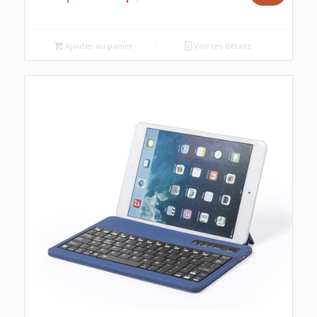
prix
prix
initial
actuel
était :
est :
Ajouter au panier
Voir les détails
د.م.10.00.
د.م.12.00.