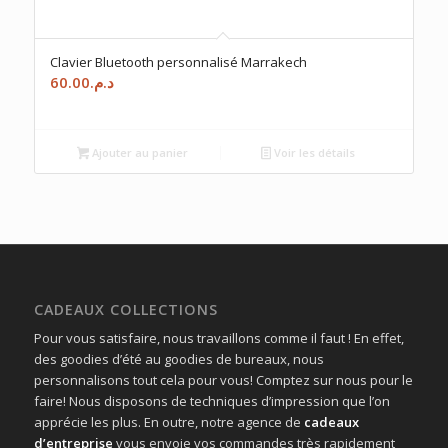
Clavier Bluetooth personnalisé Marrakech
60.00
د.م.
Ajouter au panier
Voir les détails
CADEAUX COLLECTIONS
Pour vous satisfaire, nous travaillons comme il faut ! En effet,
des goodies d’été au goodies de bureaux, nous
personnalisons tout cela pour vous! Comptez sur nous pour le
faire! Nous disposons de techniques d’impression que l’on
apprécie les plus. En outre, notre agence de
cadeaux
d’entreprise
vous envoie vos commandes très rapidement