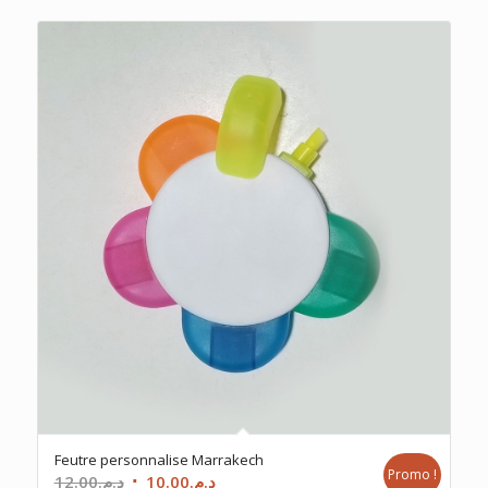
Feutre personnalise Marrakech
Promo !
Le
Le
12.00
د.م.
10.00
د.م.