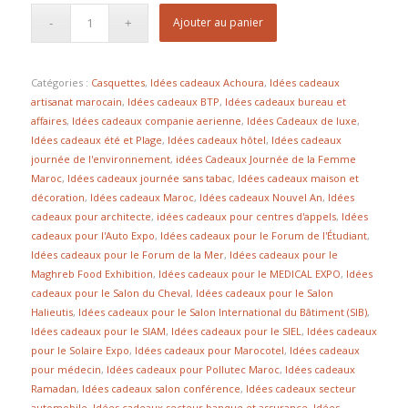
Ajouter au panier
Catégories :
Casquettes
,
Idées cadeaux Achoura
,
Idées cadeaux
artisanat marocain
,
Idées cadeaux BTP
,
Idées cadeaux bureau et
affaires
,
Idées cadeaux companie aerienne
,
Idées Cadeaux de luxe
,
Idées cadeaux été et Plage
,
Idées cadeaux hôtel
,
Idées cadeaux
journée de l'environnement
,
idées Cadeaux Journée de la Femme
Maroc
,
Idées cadeaux journée sans tabac
,
Idées cadeaux maison et
décoration
,
Idées cadeaux Maroc
,
Idées cadeaux Nouvel An
,
Idées
cadeaux pour architecte
,
idées cadeaux pour centres d'appels
,
Idées
cadeaux pour l'Auto Expo
,
Idées cadeaux pour le Forum de l'Étudiant
,
Idées cadeaux pour le Forum de la Mer
,
Idées cadeaux pour le
Maghreb Food Exhibition
,
Idées cadeaux pour le MEDICAL EXPO
,
Idées
cadeaux pour le Salon du Cheval
,
Idées cadeaux pour le Salon
Halieutis
,
Idées cadeaux pour le Salon International du Bâtiment (SIB)
,
Idées cadeaux pour le SIAM
,
Idées cadeaux pour le SIEL
,
Idées cadeaux
pour le Solaire Expo
,
Idées cadeaux pour Marocotel
,
Idées cadeaux
pour médecin
,
Idées cadeaux pour Pollutec Maroc
,
Idées cadeaux
Ramadan
,
Idées cadeaux salon conférence
,
Idées cadeaux secteur
automobile
,
Idées cadeaux secteur banque et assurance
,
Idées