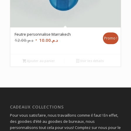
Feutre personnalise Marrakech
Promo !
Le
Le
12.00
د.م.
10.00
د.م.
prix
prix
initial
actuel
était :
est :
Ajouter au panier
Voir les détails
د.م.10.00.
د.م.12.00.
CADEAUX COLLECTIONS
Pour vous satisfaire, nous travaillons comme il faut ! En effet,
des goodies d’été au goodies de bureaux, nous
personnalisons tout cela pour vous! Comptez sur nous pour le