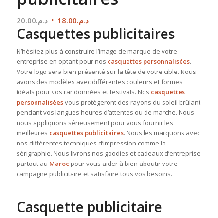
Le
Le
20.00
د.م.
18.00
د.م.
Casquettes publicitaires
prix
prix
initial
actuel
N’hésitez plus à construire l’image de marque de votre
était :
est :
entreprise en optant pour nos
casquettes personnalisées
.
د.م.18.00.
د.م.20.00.
Votre logo sera bien présenté sur la tête de votre cible. Nous
avons des modèles avec différentes couleurs et formes
idéals pour vos randonnées et festivals. Nos
casquettes
personnalisées
vous protégeront des rayons du soleil brûlant
pendant vos langues heures d’attentes ou de marche. Nous
nous appliquons sérieusement pour vous fournir les
meilleures
casquettes publicitaires
. Nous les marquons avec
nos différentes techniques d’impression comme la
sérigraphie. Nous livrons nos goodies et cadeaux d’entreprise
partout au
Maroc
pour vous aider à bien aboutir votre
campagne publicitaire et satisfaire tous vos besoins.
Casquette publicitaire