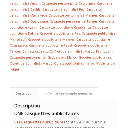
personnalisé Agadir
,
Casquette personnalisé Casablanca
,
Casquette
personnalisé Dakhla
,
Casquette personnalisé Fez
,
Casquette
personnalisé Marrakech
,
Casquette personnalisé Meknès
,
Casquette
personnalisé Ouarzazate
,
Casquette personnalisé Tanger
,
Casquette
publicitaire Agadir
,
Casquette publicitaire Casablanca
,
Casquette
publicitaire Dakhla
,
Casquette publicitaire Fez
,
Casquette publicitaire
Marrakech
,
Casquette publicitaire Meknès
,
Casquette publicitaire
Ouarzazate
,
Casquette publicitaire Rabat
,
Casquette publicitaire
Tanger
,
Coffrets cadeaux
,
Coffrets personnalisés Maroc
,
Fabriquant
Casquette personnalisé
,
Gadgets pro Maroc
,
Goodies publicitaires
,
Objets personnalisés Maroc
,
Objets publicitaires maroc
,
Publicité par
l’objet
Description
Informations complémentaires
Description
UNE Casquettes publicitaires
Les Casquettes publicitaires
font fureur aujourd’hui !
Toutes les entreprises n’hésitent pas à aligner leurs