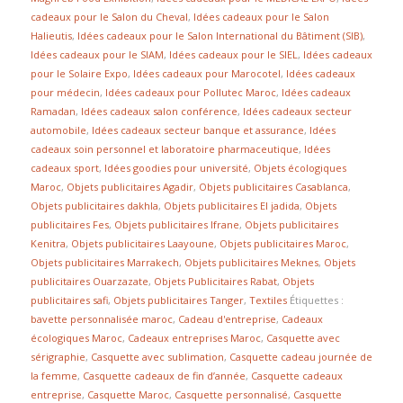
cadeaux pour le Salon du Cheval
,
Idées cadeaux pour le Salon
Halieutis
,
Idées cadeaux pour le Salon International du Bâtiment (SIB)
,
Idées cadeaux pour le SIAM
,
Idées cadeaux pour le SIEL
,
Idées cadeaux
pour le Solaire Expo
,
Idées cadeaux pour Marocotel
,
Idées cadeaux
pour médecin
,
Idées cadeaux pour Pollutec Maroc
,
Idées cadeaux
Ramadan
,
Idées cadeaux salon conférence
,
Idées cadeaux secteur
automobile
,
Idées cadeaux secteur banque et assurance
,
Idées
cadeaux soin personnel et laboratoire pharmaceutique
,
Idées
cadeaux sport
,
Idées goodies pour université
,
Objets écologiques
Maroc
,
Objets publicitaires Agadir
,
Objets publicitaires Casablanca
,
Objets publicitaires dakhla
,
Objets publicitaires El jadida
,
Objets
publicitaires Fes
,
Objets publicitaires Ifrane
,
Objets publicitaires
Kenitra
,
Objets publicitaires Laayoune
,
Objets publicitaires Maroc
,
Objets publicitaires Marrakech
,
Objets publicitaires Meknes
,
Objets
publicitaires Ouarzazate
,
Objets Publicitaires Rabat
,
Objets
publicitaires safi
,
Objets publicitaires Tanger
,
Textiles
Étiquettes :
bavette personnalisée maroc
,
Cadeau d'entreprise
,
Cadeaux
écologiques Maroc
,
Cadeaux entreprises Maroc
,
Casquette avec
sérigraphie
,
Casquette avec sublimation
,
Casquette cadeau journée de
la femme
,
Casquette cadeaux de fin d’année
,
Casquette cadeaux
entreprise
,
Casquette Maroc
,
Casquette personnalisé
,
Casquette