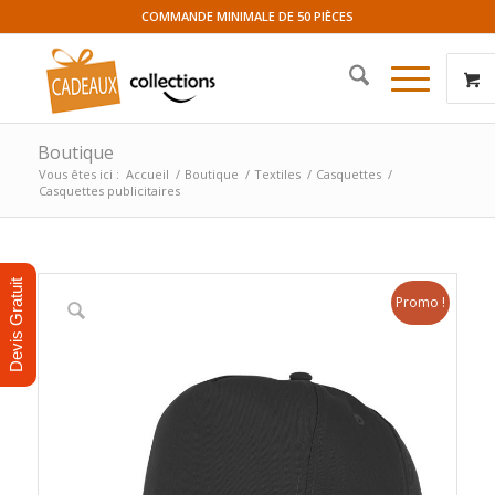
COMMANDE MINIMALE DE 50 PIÈCES
Boutique
Vous êtes ici :
Accueil
/
Boutique
/
Textiles
/
Casquettes
/
Casquettes publicitaires
Devis Gratuit
Promo !