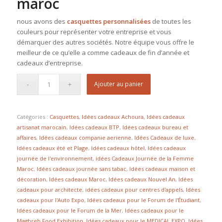
maroc
nous avons des
casquettes personnalisées
de toutes les
couleurs pour représenter votre entreprise et vous
démarquer des autres sociétés. Notre équipe vous offre le
meilleur de ce qu’elle a comme cadeaux de fin d’année et
cadeaux d’entreprise.
Ajouter au panier
Catégories :
Casquettes
,
Idées cadeaux Achoura
,
Idées cadeaux
artisanat marocain
,
Idées cadeaux BTP
,
Idées cadeaux bureau et
affaires
,
Idées cadeaux companie aerienne
,
Idées Cadeaux de luxe
,
Idées cadeaux été et Plage
,
Idées cadeaux hôtel
,
Idées cadeaux
journée de l'environnement
,
idées Cadeaux Journée de la Femme
Maroc
,
Idées cadeaux journée sans tabac
,
Idées cadeaux maison et
décoration
,
Idées cadeaux Maroc
,
Idées cadeaux Nouvel An
,
Idées
cadeaux pour architecte
,
idées cadeaux pour centres d'appels
,
Idées
cadeaux pour l'Auto Expo
,
Idées cadeaux pour le Forum de l'Étudiant
,
Idées cadeaux pour le Forum de la Mer
,
Idées cadeaux pour le
Maghreb Food Exhibition
,
Idées cadeaux pour le MEDICAL EXPO
,
Idées