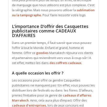
cela peut prendre plus de temps. En effet, la technique
de marquage que nous utilisons est plus complexe. C’est
la sérigraphie. Mais nous pouvons utiliser la
sublimation
ou la tampographe
. Pour faire ressortir votre logo.
L’importance D’offrir des Casquettes
publicitaires comme CADEAUX
D’AFFAIRES
Dans un premier temps, il faut savoir que vous pouvez
l’offrir à tout le Monde. Enfant et grand, homme et
femme. Offrir ce
goodies
Marrakech réjouira vos clients
et partenaires qui reviendront vers vous à coup sûr ! A
cet effet, mettez-les dans
des coffrets
cadeaux
.
A quelle occasion les offrir ?
Les occasions pour offrir ce gendre Casquettes
publicitaires ne manquent pas ! En effet, vous pouvez les
distribuer lors de festivals ou dans les foires. D’ailleurs,
prenez l’initiative pour ce genre de
cadeaux
d’affaires
Marrakech
. Ainsi, cela aura plus d’impact. Offrir des
cadeaux
d’entreprises
, lors de jeux concours est