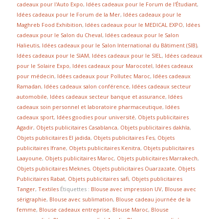
cadeaux pour l'Auto Expo
,
Idées cadeaux pour le Forum de l'Étudiant
,
Idées cadeaux pour le Forum de la Mer
,
Idées cadeaux pour le
Maghreb Food Exhibition
,
Idées cadeaux pour le MEDICAL EXPO
,
Idées
cadeaux pour le Salon du Cheval
,
Idées cadeaux pour le Salon
Halieutis
,
Idées cadeaux pour le Salon International du Bâtiment (SIB)
,
Idées cadeaux pour le SIAM
,
Idées cadeaux pour le SIEL
,
Idées cadeaux
pour le Solaire Expo
,
Idées cadeaux pour Marocotel
,
Idées cadeaux
pour médecin
,
Idées cadeaux pour Pollutec Maroc
,
Idées cadeaux
Ramadan
,
Idées cadeaux salon conférence
,
Idées cadeaux secteur
automobile
,
Idées cadeaux secteur banque et assurance
,
Idées
cadeaux soin personnel et laboratoire pharmaceutique
,
Idées
cadeaux sport
,
Idées goodies pour université
,
Objets publicitaires
Agadir
,
Objets publicitaires Casablanca
,
Objets publicitaires dakhla
,
Objets publicitaires El jadida
,
Objets publicitaires Fes
,
Objets
publicitaires Ifrane
,
Objets publicitaires Kenitra
,
Objets publicitaires
Laayoune
,
Objets publicitaires Maroc
,
Objets publicitaires Marrakech
,
Objets publicitaires Meknes
,
Objets publicitaires Ouarzazate
,
Objets
Publicitaires Rabat
,
Objets publicitaires safi
,
Objets publicitaires
Tanger
,
Textiles
Étiquettes :
Blouse avec impression UV
,
Blouse avec
sérigraphie
,
Blouse avec sublimation
,
Blouse cadeau journée de la
femme
,
Blouse cadeaux entreprise
,
Blouse Maroc
,
Blouse