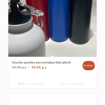
Gourde sportive personnalise Marrakech
Promo !
Le
Le
35.00
د.م.
30.00
د.م.
prix
prix
initial
actuel
était :
est :
Ajouter au panier
Voir les détails
د.م.30.00.
د.م.35.00.