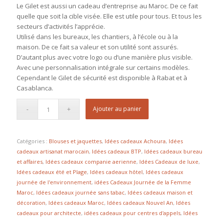
Le Gilet est aussi un cadeau d’entreprise au Maroc. De ce fait
quelle que soit la cible visée. Elle est utile pour tous. Et tous les
secteurs d’activités l’apprécie.
Utilisé dans les bureaux, les chantiers, à l’école ou à la
maison. De ce fait sa valeur et son utilité sont assurés.
D’autant plus avec votre logo ou d’une manière plus visible.
Avec une personnalisation intégrale sur certains modèles.
Cependant le Gilet de sécurité est disponible à Rabat et à
Casablanca.
Ajouter au panier
Catégories :
Blouses et jaquettes
,
Idées cadeaux Achoura
,
Idées
cadeaux artisanat marocain
,
Idées cadeaux BTP
,
Idées cadeaux bureau
et affaires
,
Idées cadeaux companie aerienne
,
Idées Cadeaux de luxe
,
Idées cadeaux été et Plage
,
Idées cadeaux hôtel
,
Idées cadeaux
journée de l'environnement
,
idées Cadeaux Journée de la Femme
Maroc
,
Idées cadeaux journée sans tabac
,
Idées cadeaux maison et
décoration
,
Idées cadeaux Maroc
,
Idées cadeaux Nouvel An
,
Idées
cadeaux pour architecte
,
idées cadeaux pour centres d'appels
,
Idées