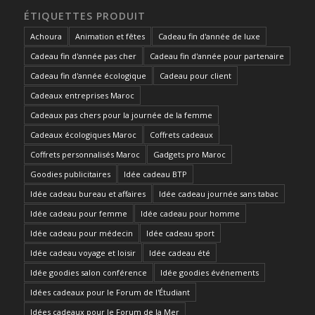
ÉTIQUETTES PRODUIT
Achoura
Animation et fêtes
Cadeau fin d'année de luxe
Cadeau fin d'année pas cher
Cadeau fin d'année pour partenaire
Cadeau fin d'année écologique
Cadeau pour client
Cadeaux entreprises Maroc
Cadeaux pas chers pour la journée de la femme
Cadeaux écologiques Maroc
Coffrets cadeaux
Coffrets personnalisés Maroc
Gadgets pro Maroc
Goodies publicitaires
Idée cadeau BTP
Idée cadeau bureau et affaires
Idée cadeau journée sans tabac
Idée cadeau pour femme
Idée cadeau pour homme
Idée cadeau pour médecin
Idée cadeau sport
Idée cadeau voyage et loisir
Idée cadeau été
Idée goodies salon conférence
Idée goodies événements
Idées cadeaux pour le Forum de l'Étudiant
Idées cadeaux pour le Forum de la Mer