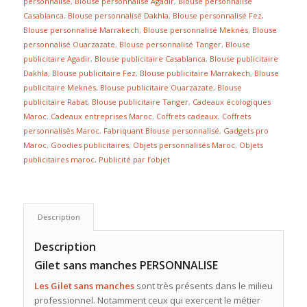
personnalisé
,
Blouse personnalisé Agadir
,
Blouse personnalisé
Casablanca
,
Blouse personnalisé Dakhla
,
Blouse personnalisé Fez
,
Blouse personnalisé Marrakech
,
Blouse personnalisé Meknès
,
Blouse
personnalisé Ouarzazate
,
Blouse personnalisé Tanger
,
Blouse
publicitaire Agadir
,
Blouse publicitaire Casablanca
,
Blouse publicitaire
Dakhla
,
Blouse publicitaire Fez
,
Blouse publicitaire Marrakech
,
Blouse
publicitaire Meknès
,
Blouse publicitaire Ouarzazate
,
Blouse
publicitaire Rabat
,
Blouse publicitaire Tanger
,
Cadeaux écologiques
Maroc
,
Cadeaux entreprises Maroc
,
Coffrets cadeaux
,
Coffrets
personnalisés Maroc
,
Fabriquant Blouse personnalisé
,
Gadgets pro
Maroc
,
Goodies publicitaires
,
Objets personnalisés Maroc
,
Objets
publicitaires maroc
,
Publicité par l’objet
Description
Description
Gilet sans manches PERSONNALISE
Les Gilet sans manches
sont très présents dans le milieu
professionnel. Notamment ceux qui exercent le métier