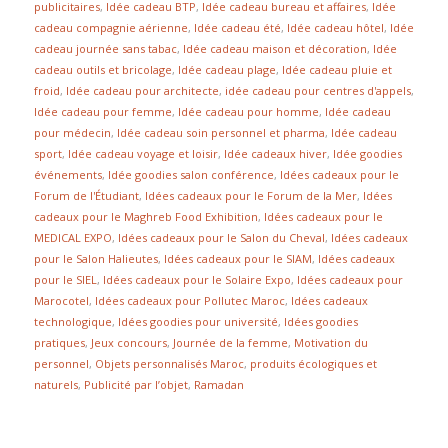
publicitaires
,
Idée cadeau BTP
,
Idée cadeau bureau et affaires
,
Idée
cadeau compagnie aérienne
,
Idée cadeau été
,
Idée cadeau hôtel
,
Idée
cadeau journée sans tabac
,
Idée cadeau maison et décoration
,
Idée
cadeau outils et bricolage
,
Idée cadeau plage
,
Idée cadeau pluie et
froid
,
Idée cadeau pour architecte
,
idée cadeau pour centres d'appels
,
Idée cadeau pour femme
,
Idée cadeau pour homme
,
Idée cadeau
pour médecin
,
Idée cadeau soin personnel et pharma
,
Idée cadeau
sport
,
Idée cadeau voyage et loisir
,
Idée cadeaux hiver
,
Idée goodies
événements
,
Idée goodies salon conférence
,
Idées cadeaux pour le
Forum de l'Étudiant
,
Idées cadeaux pour le Forum de la Mer
,
Idées
cadeaux pour le Maghreb Food Exhibition
,
Idées cadeaux pour le
MEDICAL EXPO
,
Idées cadeaux pour le Salon du Cheval
,
Idées cadeaux
pour le Salon Halieutes
,
Idées cadeaux pour le SIAM
,
Idées cadeaux
pour le SIEL
,
Idées cadeaux pour le Solaire Expo
,
Idées cadeaux pour
Marocotel
,
Idées cadeaux pour Pollutec Maroc
,
Idées cadeaux
technologique
,
Idées goodies pour université
,
Idées goodies
pratiques
,
Jeux concours
,
Journée de la femme
,
Motivation du
personnel
,
Objets personnalisés Maroc
,
produits écologiques et
naturels
,
Publicité par l’objet
,
Ramadan