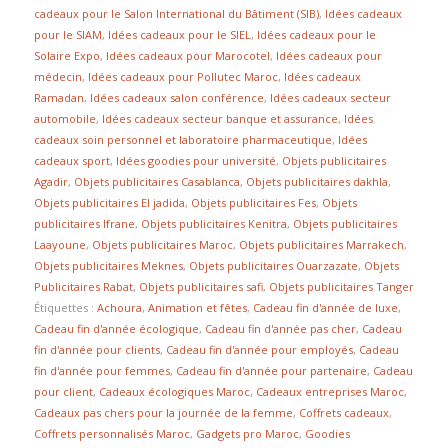
cadeaux pour le Salon International du Bâtiment (SIB)
,
Idées cadeaux
pour le SIAM
,
Idées cadeaux pour le SIEL
,
Idées cadeaux pour le
Solaire Expo
,
Idées cadeaux pour Marocotel
,
Idées cadeaux pour
médecin
,
Idées cadeaux pour Pollutec Maroc
,
Idées cadeaux
Ramadan
,
Idées cadeaux salon conférence
,
Idées cadeaux secteur
automobile
,
Idées cadeaux secteur banque et assurance
,
Idées
cadeaux soin personnel et laboratoire pharmaceutique
,
Idées
cadeaux sport
,
Idées goodies pour université
,
Objets publicitaires
Agadir
,
Objets publicitaires Casablanca
,
Objets publicitaires dakhla
,
Objets publicitaires El jadida
,
Objets publicitaires Fes
,
Objets
publicitaires Ifrane
,
Objets publicitaires Kenitra
,
Objets publicitaires
Laayoune
,
Objets publicitaires Maroc
,
Objets publicitaires Marrakech
,
Objets publicitaires Meknes
,
Objets publicitaires Ouarzazate
,
Objets
Publicitaires Rabat
,
Objets publicitaires safi
,
Objets publicitaires Tanger
Étiquettes :
Achoura
,
Animation et fêtes
,
Cadeau fin d'année de luxe
,
Cadeau fin d'année écologique
,
Cadeau fin d'année pas cher
,
Cadeau
fin d'année pour clients
,
Cadeau fin d'année pour employés
,
Cadeau
fin d'année pour femmes
,
Cadeau fin d'année pour partenaire
,
Cadeau
pour client
,
Cadeaux écologiques Maroc
,
Cadeaux entreprises Maroc
,
Cadeaux pas chers pour la journée de la femme
,
Coffrets cadeaux
,
Coffrets personnalisés Maroc
,
Gadgets pro Maroc
,
Goodies