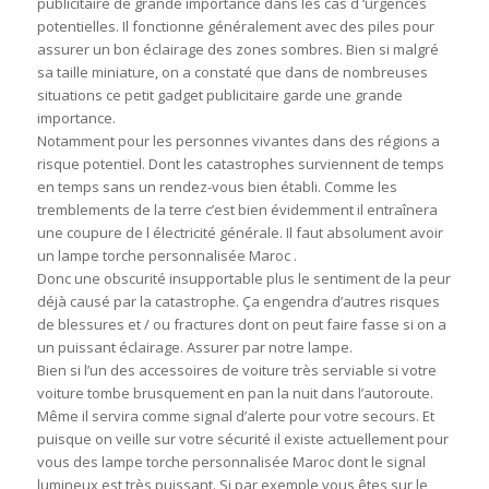
publicitaire de grande importance dans les cas d ‘urgences
potentielles. Il fonctionne généralement avec des piles pour
assurer un bon éclairage des zones sombres. Bien si malgré
sa taille miniature, on a constaté que dans de nombreuses
situations ce petit gadget publicitaire garde une grande
importance.
Notamment pour les personnes vivantes dans des régions a
risque potentiel. Dont les catastrophes surviennent de temps
en temps sans un rendez-vous bien établi. Comme les
tremblements de la terre c’est bien évidemment il entraînera
une coupure de l électricité générale. Il faut absolument avoir
un lampe torche personnalisée Maroc .
Donc une obscurité insupportable plus le sentiment de la peur
déjà causé par la catastrophe. Ça engendra d’autres risques
de blessures et / ou fractures dont on peut faire fasse si on a
un puissant éclairage. Assurer par notre lampe.
Bien si l’un des accessoires de voiture très serviable si votre
voiture tombe brusquement en pan la nuit dans l’autoroute.
Même il servira comme signal d’alerte pour votre secours. Et
puisque on veille sur votre sécurité il existe actuellement pour
vous des lampe torche personnalisée Maroc dont le signal
lumineux est très puissant. Si par exemple vous êtes sur le