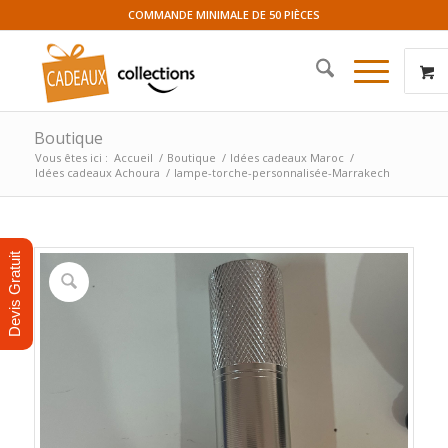
COMMANDE MINIMALE DE 50 PIÈCES
Boutique
Vous êtes ici :
Accueil
/
Boutique
/
Idées cadeaux Maroc
/
Idées cadeaux Achoura
/
lampe-torche-personnalisée-Marrakech
Devis Gratuit