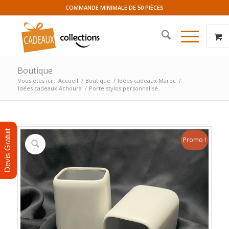
COMMANDE MINIMALE DE 50 PIÈCES
Boutique
Vous êtes ici :
Accueil
/
Boutique
/
Idées cadeaux Maroc
/
Idées cadeaux Achoura
/
Porte stylos personnalisé
Devis Gratuit
Promo !