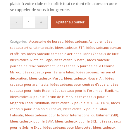
plaisir à votre cible et lui offrir tout ce dont elle a besoin pour
se rappeler de vous à long terme.
Ajouter au panier
Catégories :
Accessoire de bureau
,
Idées cadeaux Achoura
,
Idées
cadeaux artisanat marocain
,
Idées cadeaux BTP
,
Idées cadeaux bureau
et affaires
,
Idées cadeaux companie aerienne
,
Idées Cadeaux de luxe
,
Idées cadeaux été et Plage
,
Idées cadeaux hôtel
,
Idées cadeaux
journée de l'environnement
,
idées Cadeaux Journée de la Femme
Maroc
,
Idées cadeaux journée sans tabac
,
Idées cadeaux maison et
décoration
,
Idées cadeaux Maroc
,
Idées cadeaux Nouvel An
,
Idées
cadeaux pour architecte
,
idées cadeaux pour centres d'appels
,
Idées
cadeaux pour l'Auto Expo
,
Idées cadeaux pour le Forum de l'Étudiant
,
Idées cadeaux pour le Forum de la Mer
,
Idées cadeaux pour le
Maghreb Food Exhibition
,
Idées cadeaux pour le MEDICAL EXPO
,
Idées
cadeaux pour le Salon du Cheval
,
Idées cadeaux pour le Salon
Halieutis
,
Idées cadeaux pour le Salon International du Bâtiment (SIB)
,
Idées cadeaux pour le SIAM
,
Idées cadeaux pour le SIEL
,
Idées cadeaux
pour le Solaire Expo
,
Idées cadeaux pour Marocotel
,
Idées cadeaux