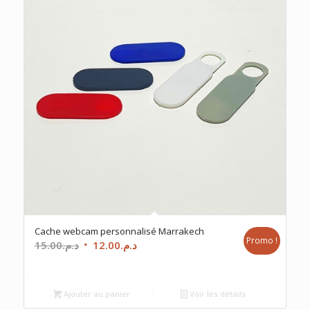
Cache webcam personnalisé Marrakech
Promo !
Le
Le
15.00
د.م.
12.00
د.م.
prix
prix
initial
actuel
était :
est :
Ajouter au panier
Voir les détails