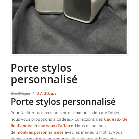
Porte stylos
personnalisé
Le
Le
35.00
د.م.
27.00
د.م.
Porte stylos personnalisé
prix
prix
initial
actuel
Pour faciliter au maximum votre communication par l’objet,
était :
est :
nous vous proposons à Cadeaux Collections des
Cadeaux de
د.م.27.00.
د.م.35.00.
fin d’année
et
cadeaux d’affaire
. Nous disposons
de
montres personnalisées
avec les meilleurs motifs. Vous
pouvez y mettre ce que vous voulez selon vos besoins et