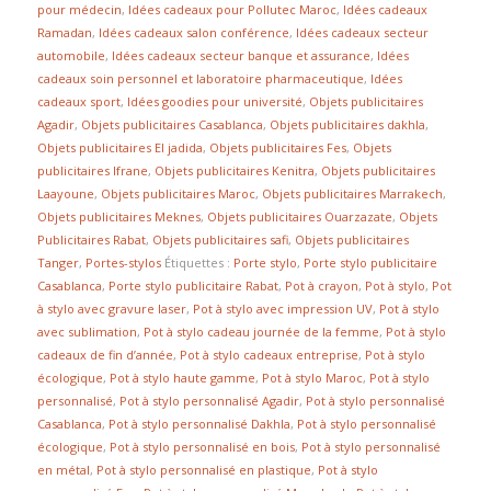
pour médecin
,
Idées cadeaux pour Pollutec Maroc
,
Idées cadeaux
Ramadan
,
Idées cadeaux salon conférence
,
Idées cadeaux secteur
automobile
,
Idées cadeaux secteur banque et assurance
,
Idées
cadeaux soin personnel et laboratoire pharmaceutique
,
Idées
cadeaux sport
,
Idées goodies pour université
,
Objets publicitaires
Agadir
,
Objets publicitaires Casablanca
,
Objets publicitaires dakhla
,
Objets publicitaires El jadida
,
Objets publicitaires Fes
,
Objets
publicitaires Ifrane
,
Objets publicitaires Kenitra
,
Objets publicitaires
Laayoune
,
Objets publicitaires Maroc
,
Objets publicitaires Marrakech
,
Objets publicitaires Meknes
,
Objets publicitaires Ouarzazate
,
Objets
Publicitaires Rabat
,
Objets publicitaires safi
,
Objets publicitaires
Tanger
,
Portes-stylos
Étiquettes :
Porte stylo
,
Porte stylo publicitaire
Casablanca
,
Porte stylo publicitaire Rabat
,
Pot à crayon
,
Pot à stylo
,
Pot
à stylo avec gravure laser
,
Pot à stylo avec impression UV
,
Pot à stylo
avec sublimation
,
Pot à stylo cadeau journée de la femme
,
Pot à stylo
cadeaux de fin d’année
,
Pot à stylo cadeaux entreprise
,
Pot à stylo
écologique
,
Pot à stylo haute gamme
,
Pot à stylo Maroc
,
Pot à stylo
personnalisé
,
Pot à stylo personnalisé Agadir
,
Pot à stylo personnalisé
Casablanca
,
Pot à stylo personnalisé Dakhla
,
Pot à stylo personnalisé
écologique
,
Pot à stylo personnalisé en bois
,
Pot à stylo personnalisé
en métal
,
Pot à stylo personnalisé en plastique
,
Pot à stylo