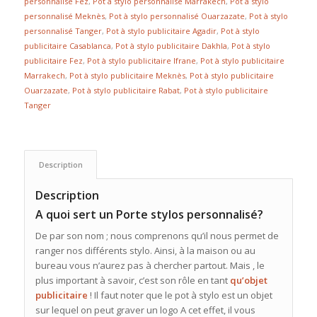
personnalisé Fez
,
Pot à stylo personnalisé Marrakech
,
Pot à stylo
personnalisé Meknès
,
Pot à stylo personnalisé Ouarzazate
,
Pot à stylo
personnalisé Tanger
,
Pot à stylo publicitaire Agadir
,
Pot à stylo
publicitaire Casablanca
,
Pot à stylo publicitaire Dakhla
,
Pot à stylo
publicitaire Fez
,
Pot à stylo publicitaire Ifrane
,
Pot à stylo publicitaire
Marrakech
,
Pot à stylo publicitaire Meknès
,
Pot à stylo publicitaire
Ouarzazate
,
Pot à stylo publicitaire Rabat
,
Pot à stylo publicitaire
Tanger
Description
Description
A quoi sert un Porte stylos personnalisé?
De par son nom ; nous comprenons qu’il nous permet de
ranger nos différents stylo. Ainsi, à la maison ou au
bureau vous n’aurez pas à chercher partout. Mais , le
plus important à savoir, c’est son rôle en tant
qu’objet
publicitaire
! Il faut noter que le pot à stylo est un objet
sur lequel on peut graver un logo A cet effet, il vous