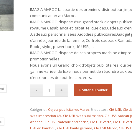
IMAGIA MAROC fait partie des premiers distributeur ,imp
communication au Maroc.
IMAGIA MAROC dispose d’un grand stock d’objets publicit
royaume Casablanca et Rabat tel que des.Cadeaux d’entr
,Cadeaux personnalisées ,Goodies publicitaires,Gadget pub
d’année, Journée de la femme, Coffrets cadeaux Ramadan
Book , stylo , power bank,clé USB ,…..
IMAGIA MAROC dispose de ces propres machine d’impressi
promotionnelles.
Nous avons un Grand choix d’objets publicitaires qui peu
gamme variée de luxe nous permet de répondre aux ex
d’entreprises de tout les secteurs.
ent
Ajouter au panier
Catégorie :
Objets publicitaires Maroc
Étiquettes :
Clé USB
,
Clé U
avec impression UV
,
Clé USB avec sublimation
,
Clé USB cadeau 
c
d’année
,
Clé USB cadeaux entreprise
,
Clé USB carte
,
Clé USB car
USB en bambou
,
Clé USB haute gamme
,
Clé USB Maroc
,
Clé USB