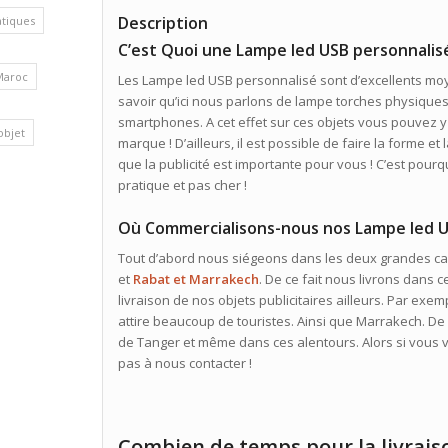
Description
atiques
C’est Quoi une Lampe led USB personnalis
Maroc
Les Lampe led USB personnalisé sont d’excellents moy
savoir qu’ici nous parlons de lampe torches physiques.
smartphones. A cet effet sur ces objets vous pouvez y m
’objet
marque ! D’ailleurs, il est possible de faire la forme 
que la publicité est importante pour vous ! C’est pou
pratique et pas cher !
Où Commercialisons-nous nos Lampe led U
Tout d’abord nous siégeons dans les deux grandes cap
et
Rabat et Marrakech
. De ce fait nous livrons dans c
livraison de nos objets publicitaires ailleurs. Par exe
attire beaucoup de touristes. Ainsi que Marrakech. De
de Tanger et même dans ces alentours. Alors si vous v
pas à nous contacter !
Combien de temps pour la livrais