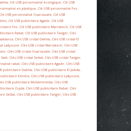
akhla
,
Clé USB personnalisé écologique
,
Clé USB
rsonnalisé en plastique
,
Clé USB personnalisé Fes
,
Clé USB personnalisé Ouarzazate
,
Clé USB
tiles
,
Clé USB publicitaire Agadir
,
Clé USB
icitaire Fez
,
Clé USB publicitaire Marrakech
,
Clé USB
blicitaire Rabat
,
Clé USB publicitaire Tanger
,
Clés
asablanca
,
Clés USB cristal Dakhla
,
Clés USB cristal El
stal Laâyoune
,
Clés USB cristal Marrakech
,
Clés USB
ador
,
Clés USB cristal Ouarzazate
,
Clés USB cristal
l Salé
,
Clés USB cristal Settat
,
Clés USB cristal Tanger
,
nnalisé rabat
,
Clés USB publicitaire Agadir
,
Clés USB
B publicitaire Dakhla
,
Clés USB publicitaire El Jadida
,
publicitaire Kénitra
,
Clés USB publicitaire Laâyoune
,
lés USB publicitaire Mohammédia
,
Clés USB
blicitaire Oujda
,
Clés USB publicitaire Rabat
,
Clés
ire Settat
,
Clés USB publicitaire Tanger
,
Clés USB