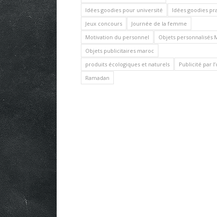
Idées goodies pour université
Idées goodies pr
Jeux concours
Journée de la femme
Motivation du personnel
Objets personnalisés 
Objets publicitaires maroc
produits écologiques et naturels
Publicité par l
Ramadan