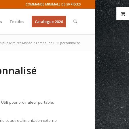
COMMANDE MINIMALE DE 50 PIÈCES
s
Textiles
Catalogue 2026
s publicitaires Maroc
/
Lampe led USB personnalisé
onnalisé
D USB pour ordinateur portable.
ie et autre alimentation externe.