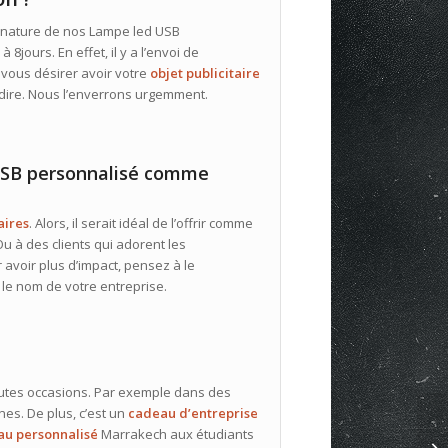
 nature de nos Lampe led USB
jours. En effet, il y a l’envoi de
 vous désirer avoir votre
objet publicitaire
 dire. Nous l’enverrons urgemment.
 USB personnalisé comme
aires
. Alors, il serait idéal de l’offrir comme
u à des clients qui adorent les
 avoir plus d’impact, pensez à le
le nom de votre entreprise.
toutes occasions. Par exemple dans des
nes. De plus, c’est un
cadeau
d’entreprise
au personnalisé
Marrakech aux étudiants