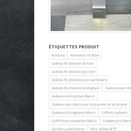
ÉTIQUETTES PRODUIT
Achoura
Animation et fêtes
Cadeau fin d'année de luxe
Cadeau fin d'année pas cher
Cadeau fin d'année pour partenaire
Cadeau fin d'année écologique
Cadeau pour cli
Cadeaux entreprises Maroc
Cadeaux pas chers pour la journée de la femme
Cadeaux écologiques Maroc
Coffrets cadeaux
Coffrets personnalisés Maroc
Gadgets pro Maro
Goodies publicitaires
Idée cadeau BTP