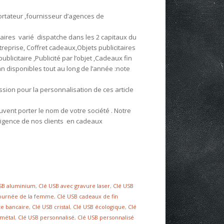
ortateur ,fournisseur d’agences de
aires varié dispatche dans les 2 capitaux du
eprise, Coffret cadeaux,Objets publicitaires
licitaire ,Publicité par l’objet ,Cadeaux fin
 disponibles tout au long de l’année :note
on pour la personnalisation de ces article
vent porter le nom de votre société . Notre
igence de nos clients en cadeaux
SB aluminium
,
Clé USB avec gravure laser
,
Clé USB
journée de la femme
,
Clé USB cadeaux de fin
te bancaire
,
Clé USB cristal
,
Clé USB écologique
,
Clé
 métal
,
Clé USB personnalisé
,
Clé USB personnalisé