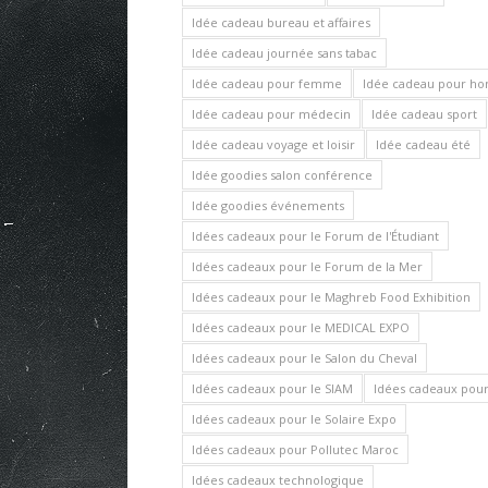
Idée cadeau bureau et affaires
Idée cadeau journée sans tabac
Idée cadeau pour femme
Idée cadeau pour 
Idée cadeau pour médecin
Idée cadeau sport
Idée cadeau voyage et loisir
Idée cadeau été
Idée goodies salon conférence
Idée goodies événements
Idées cadeaux pour le Forum de l'Étudiant
Idées cadeaux pour le Forum de la Mer
Idées cadeaux pour le Maghreb Food Exhibition
Idées cadeaux pour le MEDICAL EXPO
Idées cadeaux pour le Salon du Cheval
Idées cadeaux pour le SIAM
Idées cadeaux pour 
Idées cadeaux pour le Solaire Expo
Idées cadeaux pour Pollutec Maroc
Idées cadeaux technologique