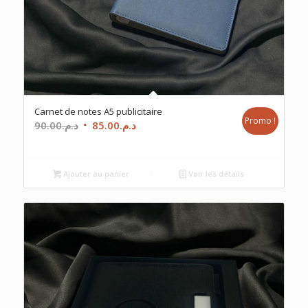
Carnet de notes A5 publicitaire
Promo !
Le
Le
90.00
د.م.
85.00
د.م.
prix
prix
initial
actuel
était :
est :
Ajouter au panier
Voir les détails
د.م.85.00.
د.م.90.00.