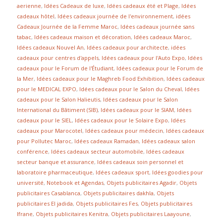
aerienne
,
Idées Cadeaux de luxe
,
Idées cadeaux été et Plage
,
Idées
cadeaux hôtel
,
Idées cadeaux journée de l'environnement
,
idées
Cadeaux Journée de la Femme Maroc
,
Idées cadeaux journée sans
tabac
,
Idées cadeaux maison et décoration
,
Idées cadeaux Maroc
,
Idées cadeaux Nouvel An
,
Idées cadeaux pour architecte
,
idées
cadeaux pour centres d'appels
,
Idées cadeaux pour l'Auto Expo
,
Idées
cadeaux pour le Forum de l'Étudiant
,
Idées cadeaux pour le Forum de
la Mer
,
Idées cadeaux pour le Maghreb Food Exhibition
,
Idées cadeaux
pour le MEDICAL EXPO
,
Idées cadeaux pour le Salon du Cheval
,
Idées
cadeaux pour le Salon Halieutis
,
Idées cadeaux pour le Salon
International du Bâtiment (SIB)
,
Idées cadeaux pour le SIAM
,
Idées
cadeaux pour le SIEL
,
Idées cadeaux pour le Solaire Expo
,
Idées
cadeaux pour Marocotel
,
Idées cadeaux pour médecin
,
Idées cadeaux
pour Pollutec Maroc
,
Idées cadeaux Ramadan
,
Idées cadeaux salon
conférence
,
Idées cadeaux secteur automobile
,
Idées cadeaux
secteur banque et assurance
,
Idées cadeaux soin personnel et
laboratoire pharmaceutique
,
Idées cadeaux sport
,
Idées goodies pour
université
,
Notebook et Agendas
,
Objets publicitaires Agadir
,
Objets
publicitaires Casablanca
,
Objets publicitaires dakhla
,
Objets
publicitaires El jadida
,
Objets publicitaires Fes
,
Objets publicitaires
Ifrane
,
Objets publicitaires Kenitra
,
Objets publicitaires Laayoune
,