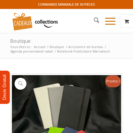
COMMANDE MINIMALE DE 50 PIÈCES
Boutique
Vous êtes ici :
Accueil
/
Boutique
/
Accessoire de bureau
/
Agenda personnalisé rabat
/
Notebook Publicitaire Marrakech
Devis Gratuit
Promo !