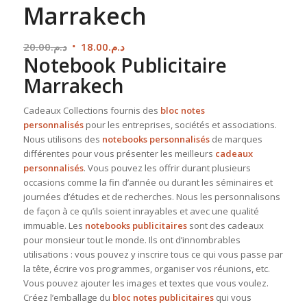
Marrakech
Le
Le
20.00
د.م.
18.00
د.م.
Notebook Publicitaire
prix
prix
initial
actuel
Marrakech
était :
est :
Cadeaux Collections fournis des
bloc notes
د.م.18.00.
د.م.20.00.
personnalisés
pour les entreprises, sociétés et associations.
Nous utilisons des
notebooks personnalisés
de marques
différentes pour vous présenter les meilleurs
cadeaux
personnalisés
. Vous pouvez les offrir durant plusieurs
occasions comme la fin d’année ou durant les séminaires et
journées d’études et de recherches. Nous les personnalisons
de façon à ce qu’ils soient inrayables et avec une qualité
immuable. Les
notebooks publicitaires
sont des cadeaux
pour monsieur tout le monde. Ils ont d’innombrables
utilisations : vous pouvez y inscrire tous ce qui vous passe par
la tête, écrire vos programmes, organiser vos réunions, etc.
Vous pouvez ajouter les images et textes que vous voulez.
Créez l’emballage du
bloc notes publicitaires
qui vous