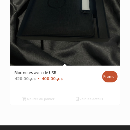
Bloc-notes avec clé USB
Promo !
Le
Le
420.00
د.م.
400.00
د.م.
prix
prix
initial
actuel
était :
est :
Ajouter au panier
Voir les détails
د.م.400.00.
د.م.420.00.