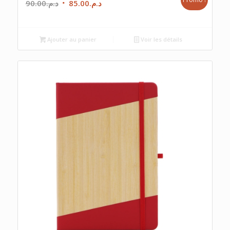
Le
Le
90.00
د.م.
85.00
د.م.
prix
prix
initial
actuel
était :
est :
Ajouter au panier
Voir les détails
د.م.85.00.
د.م.90.00.