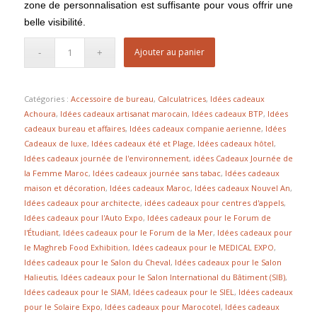
zone de personnalisation est suffisante pour vous offrir une
belle visibilité.
Ajouter au panier
Catégories :
Accessoire de bureau
,
Calculatrices
,
Idées cadeaux
Achoura
,
Idées cadeaux artisanat marocain
,
Idées cadeaux BTP
,
Idées
cadeaux bureau et affaires
,
Idées cadeaux companie aerienne
,
Idées
Cadeaux de luxe
,
Idées cadeaux été et Plage
,
Idées cadeaux hôtel
,
Idées cadeaux journée de l'environnement
,
idées Cadeaux Journée de
la Femme Maroc
,
Idées cadeaux journée sans tabac
,
Idées cadeaux
maison et décoration
,
Idées cadeaux Maroc
,
Idées cadeaux Nouvel An
,
Idées cadeaux pour architecte
,
idées cadeaux pour centres d'appels
,
Idées cadeaux pour l'Auto Expo
,
Idées cadeaux pour le Forum de
l'Étudiant
,
Idées cadeaux pour le Forum de la Mer
,
Idées cadeaux pour
le Maghreb Food Exhibition
,
Idées cadeaux pour le MEDICAL EXPO
,
Idées cadeaux pour le Salon du Cheval
,
Idées cadeaux pour le Salon
Halieutis
,
Idées cadeaux pour le Salon International du Bâtiment (SIB)
,
Idées cadeaux pour le SIAM
,
Idées cadeaux pour le SIEL
,
Idées cadeaux
pour le Solaire Expo
,
Idées cadeaux pour Marocotel
,
Idées cadeaux