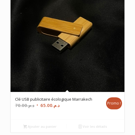
Clé USB publicitaire écologique Marrakech
Promo !
Le
Le
70.00
د.م.
65.00
د.م.
prix
prix
initial
actuel
était :
est :
Ajouter au panier
Voir les détails
د.م.65.00.
د.م.70.00.