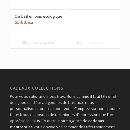
Clé USB en bois écologique
65.00
د.م.
Ajouter au panier
Voir les détails
CADEAUX COLLECTIONS
Pour vous satisfaire, nous travaillons comme il faut ! En effet,
des goodies d’été au goodies de bureaux, nous
personnalisons tout cela pour vous! Comptez sur nous pour le
faire! Nous disposons de techniques d’impression que l’on
apprécie les plus. En outre, notre agence de
cadeaux
d’entreprise
vous envoie vos commandes très rapidement