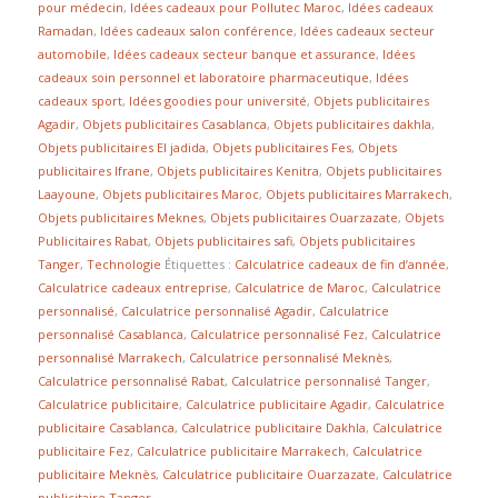
pour médecin
,
Idées cadeaux pour Pollutec Maroc
,
Idées cadeaux
Ramadan
,
Idées cadeaux salon conférence
,
Idées cadeaux secteur
automobile
,
Idées cadeaux secteur banque et assurance
,
Idées
cadeaux soin personnel et laboratoire pharmaceutique
,
Idées
cadeaux sport
,
Idées goodies pour université
,
Objets publicitaires
Agadir
,
Objets publicitaires Casablanca
,
Objets publicitaires dakhla
,
Objets publicitaires El jadida
,
Objets publicitaires Fes
,
Objets
publicitaires Ifrane
,
Objets publicitaires Kenitra
,
Objets publicitaires
Laayoune
,
Objets publicitaires Maroc
,
Objets publicitaires Marrakech
,
Objets publicitaires Meknes
,
Objets publicitaires Ouarzazate
,
Objets
Publicitaires Rabat
,
Objets publicitaires safi
,
Objets publicitaires
Tanger
,
Technologie
Étiquettes :
Calculatrice cadeaux de fin d’année
,
Calculatrice cadeaux entreprise
,
Calculatrice de Maroc
,
Calculatrice
personnalisé
,
Calculatrice personnalisé Agadir
,
Calculatrice
personnalisé Casablanca
,
Calculatrice personnalisé Fez
,
Calculatrice
personnalisé Marrakech
,
Calculatrice personnalisé Meknès
,
Calculatrice personnalisé Rabat
,
Calculatrice personnalisé Tanger
,
Calculatrice publicitaire
,
Calculatrice publicitaire Agadir
,
Calculatrice
publicitaire Casablanca
,
Calculatrice publicitaire Dakhla
,
Calculatrice
publicitaire Fez
,
Calculatrice publicitaire Marrakech
,
Calculatrice
publicitaire Meknès
,
Calculatrice publicitaire Ouarzazate
,
Calculatrice
publicitaire Tanger