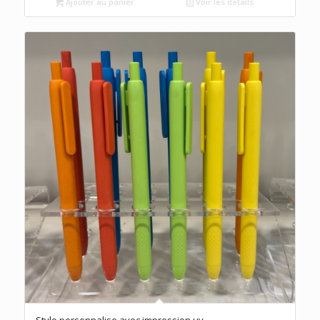
était :
est :
Ajouter au panier
Voir les détails
د.م.2.50.
د.م.3.00.
Stylo personnalise avec impression uv