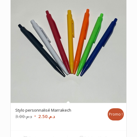
Stylo personnalisé Marrakech
Promo !
Le
Le
3.00
د.م.
2.50
د.م.
prix
prix
initial
actuel