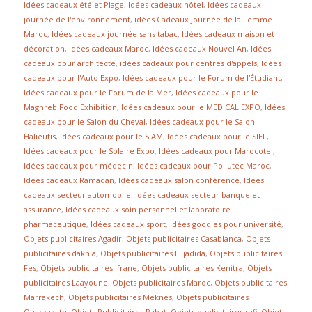
Idées cadeaux été et Plage
,
Idées cadeaux hôtel
,
Idées cadeaux
journée de l'environnement
,
idées Cadeaux Journée de la Femme
Maroc
,
Idées cadeaux journée sans tabac
,
Idées cadeaux maison et
décoration
,
Idées cadeaux Maroc
,
Idées cadeaux Nouvel An
,
Idées
cadeaux pour architecte
,
idées cadeaux pour centres d'appels
,
Idées
cadeaux pour l'Auto Expo
,
Idées cadeaux pour le Forum de l'Étudiant
,
Idées cadeaux pour le Forum de la Mer
,
Idées cadeaux pour le
Maghreb Food Exhibition
,
Idées cadeaux pour le MEDICAL EXPO
,
Idées
cadeaux pour le Salon du Cheval
,
Idées cadeaux pour le Salon
Halieutis
,
Idées cadeaux pour le SIAM
,
Idées cadeaux pour le SIEL
,
Idées cadeaux pour le Solaire Expo
,
Idées cadeaux pour Marocotel
,
Idées cadeaux pour médecin
,
Idées cadeaux pour Pollutec Maroc
,
Idées cadeaux Ramadan
,
Idées cadeaux salon conférence
,
Idées
cadeaux secteur automobile
,
Idées cadeaux secteur banque et
assurance
,
Idées cadeaux soin personnel et laboratoire
pharmaceutique
,
Idées cadeaux sport
,
Idées goodies pour université
,
Objets publicitaires Agadir
,
Objets publicitaires Casablanca
,
Objets
publicitaires dakhla
,
Objets publicitaires El jadida
,
Objets publicitaires
Fes
,
Objets publicitaires Ifrane
,
Objets publicitaires Kenitra
,
Objets
publicitaires Laayoune
,
Objets publicitaires Maroc
,
Objets publicitaires
Marrakech
,
Objets publicitaires Meknes
,
Objets publicitaires
Ouarzazate
,
Objets Publicitaires Rabat
,
Objets publicitaires safi
,
Objets