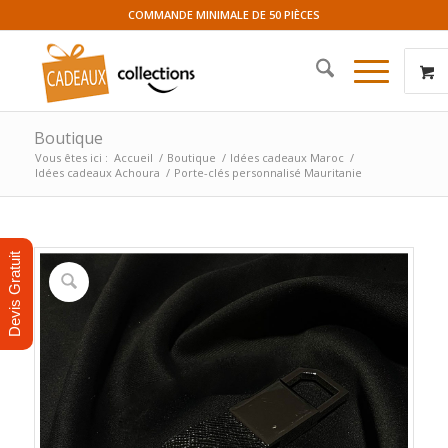
COMMANDE MINIMALE DE 50 PIÈCES
Boutique
Vous êtes ici :
Accueil
/
Boutique
/
Idées cadeaux Maroc
/
Idées cadeaux Achoura
/
Porte-clés personnalisé Mauritanie
Devis Gratuit