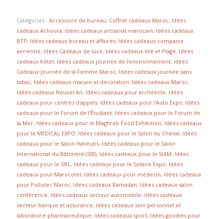
Catégories :
Accessoire de bureau
,
Coffret cadeaux Maroc
,
Idées
cadeaux Achoura
,
Idées cadeaux artisanat marocain
,
Idées cadeaux
BTP
,
Idées cadeaux bureau et affaires
,
Idées cadeaux companie
aerienne
,
Idées Cadeaux de luxe
,
Idées cadeaux été et Plage
,
Idées
cadeaux hôtel
,
Idées cadeaux journée de l'environnement
,
idées
Cadeaux Journée de la Femme Maroc
,
Idées cadeaux journée sans
tabac
,
Idées cadeaux maison et décoration
,
Idées cadeaux Maroc
,
Idées cadeaux Nouvel An
,
Idées cadeaux pour architecte
,
idées
cadeaux pour centres d'appels
,
Idées cadeaux pour l'Auto Expo
,
Idées
cadeaux pour le Forum de l'Étudiant
,
Idées cadeaux pour le Forum de
la Mer
,
Idées cadeaux pour le Maghreb Food Exhibition
,
Idées cadeaux
pour le MEDICAL EXPO
,
Idées cadeaux pour le Salon du Cheval
,
Idées
cadeaux pour le Salon Halieutis
,
Idées cadeaux pour le Salon
International du Bâtiment (SIB)
,
Idées cadeaux pour le SIAM
,
Idées
cadeaux pour le SIEL
,
Idées cadeaux pour le Solaire Expo
,
Idées
cadeaux pour Marocotel
,
Idées cadeaux pour médecin
,
Idées cadeaux
pour Pollutec Maroc
,
Idées cadeaux Ramadan
,
Idées cadeaux salon
conférence
,
Idées cadeaux secteur automobile
,
Idées cadeaux
secteur banque et assurance
,
Idées cadeaux soin personnel et
laboratoire pharmaceutique
,
Idées cadeaux sport
,
Idées goodies pour